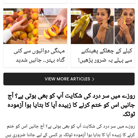
جانیں انٹرنیشنل شیف کے
استعمال۔۔ جانیں کھانوں
بتائے راز
سے متعلق غلط فہمیوں کی
حقیقت کیا ہے اور افواہ
کیا؟
کیلے کے چھلکے پھینکنے
مہنگی دوائیوں سے کئی
سے پہلے یہ ضرور پڑھیں!
گناہ بہتر۔۔ جانیں شدید
جلد کے 3 بڑے مسائل کا
گرمی کے موسم میں آڑو
سستا اور قدرتی حل
کیوں کھانا چاہیے؟
VIEW MORE ARTICLES
روزے میں سر درد کی شکایت آپ کو بھی ہوتی ہے؟ آج
جانیں اس کو ختم کرنے کا زبیدہ آپا کا بتایا ہوا آزمودہ
ٹوٹکہ
روزے میں سر درد کی شکایت آپ کو بھی ہوتی ہے؟ آج جانیں اس کو ختم
کرنے کا زبیدہ آپا کا بتایا ہوا آزمودہ ٹوٹکہ ہر کسی کے لیے جاننا ضروری ہیں