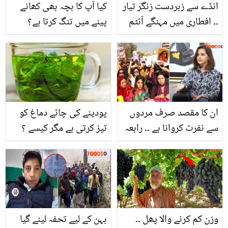
انڈے سے زبردست زنگر تیار
کیا آپ کا بچہ بھی کھانے
۔۔ افطاری میں مہنگے آئٹم
پینے میں تنگ کرتا ہے؟
منگوانے کی جگہ اب گھر
میں بنائیں یہ آسان اور
سستی ریسیپی، جو کھائے
دیوانہ ہوجائے
ان کا مقصد صرف مردوں
پودینے کی چائے دماغ کو
سے نفرت کروانا ہے ۔۔ رابعہ
تیز کرتی ہے مگر کیسے ؟
کلثوم، عورت مارچ کے نام
جانیں اس میں چھپے آپ
پر خواتین کو بھڑکانے کے
کی صحت اور خوبصورتی
خلاف بول پڑیں
کے وہ راز جو شاید ہی آپ
کو معلوم ہوں۔۔
وزن کم کرنے والا پھل ۔۔
بہن کے لیے تحفہ لینے گیا