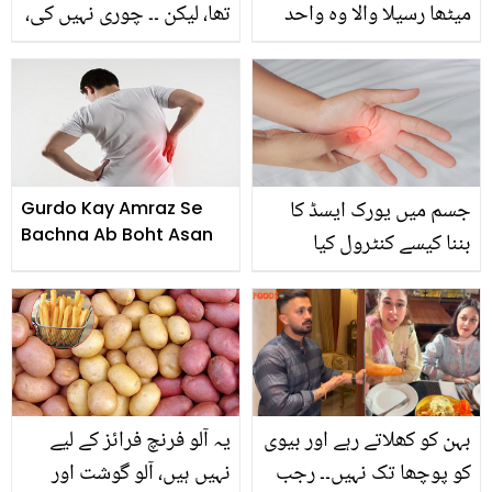
میٹھا رسیلا والا وہ واحد
تھا، لیکن ۔۔ چوری نہیں کی،
پھل، جس کو اگانے کے لیے
پھر بھی ظالموں نے الزام
حکومت سے اجازت کیوں
لگایا تو بچے نے سچ بتانے
لینی پڑتی ہے؟
کے لیے ایسا کیا کیا کہ
والدین بھی حیرت زدہ رہ
گئے
جسم میں یورک ایسڈ کا
Gurdo Kay Amraz Se
Bachna Ab Boht Asan
بننا کیسے کنٹرول کیا
جائے؟
بہن کو کھلاتے رہے اور بیوی
یہ آلو فرنچ فرائز کے لیے
کو پوچھا تک نہیں۔۔ رجب
نہیں ہیں، آلو گوشت اور