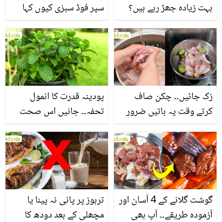
بہت زیادہ جھڑ رہے ہیں؟
سپر فوڈ سبزی کیوں کہا
جانیں بالوں کو مضبوط
جاتا ہے؟ جانیں وٹامنز،
بنانے کے چند قدرتی طریقے
منرلز اور اینٹی آکسیڈنٹس
سے بھرپور اس سبزی کے
فائدے
رُک جائیں۔۔ چکن صاف
پودینہ قدرت کا انمول
کرتے وقت یہ باتیں ضرور
تحفہ۔۔ جانیں اس صحت
یاد رکھیں
بخش پتوں کے 10 حیرت
انگیز طبی فوائد
گوشت گلانے کے 4 آسان اور
تربوز پر پانی نہ پینا یا
آزمودہ طریقے۔۔ آپ بھی
مچھلی کے بعد دودھ کا