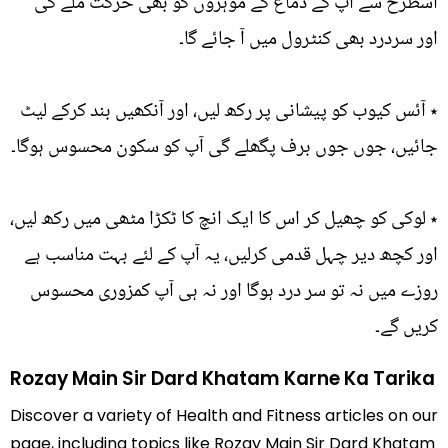
اسطرح سے آپ کے دماغ کے موہروں کو بھی حرکت ملے گی
اور سردرد بھی کنٹرول میں آ جائے گا۔
٭ آئس کیوب کو پیشانی پر رکھ لیں، اور آنکھیں بند کرکے لیٹ
جائیں، جوں جوں برف پگھلے گی آپ کو سکون محسوس ہوگا۔
٭ لوکی کو چھیل کر اس کا ایک انچ کا ٹکڑا مٹھی میں رکھ لیں،
اور کچھ دیر چہل قدمی کرلیں، یہ آپ کے لئے بہت مناسب ہے
روزے میں نہ تو سر درد ہوگا اور نہ ہی آپ کمزوری محسوس
کریں گے۔
Rozay Main Sir Dard Khatam Karne Ka Tarika
Discover a variety of Health and Fitness articles on our
page, including topics like Rozay Main Sir Dard Khatam