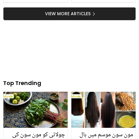
بٹ کا ایمان کے ساتھ رویہ
فرنچ فرائز کے آلو مختلف
صارفین کو ایک آنکھ نہ
کیوں ہوتے ہیں اور ان کی
VIEW MORE ARTICLES
بھایا! کھری کھری سنا دی
پہچان کیا ہے؟
Top Trending
مون سون موسم میں بال
چولائی کو مون سون کی