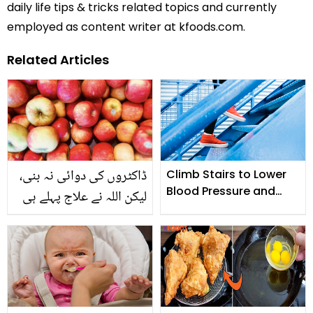
daily life tips & tricks related topics and currently
employed as content writer at kfoods.com.
Related Articles
ڈاکٹروں کی دوائی نہ بنی،
Climb Stairs to Lower
Blood Pressure and
لیکن اللہ نے علاج پہلے ہی
Strengthen Leg
دے دیا تھا ۔۔ جس مرض
Muscles
کی دوا نہیں، اس کا علاج
سیب میں ہے! جانیں سیب
کے وہ قدرتی فائدے جو
تحقیق آج ثابت کر رہی