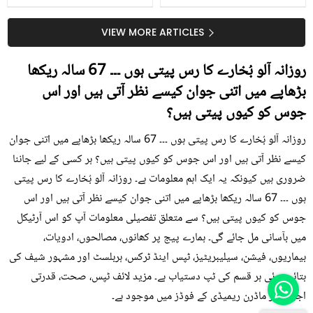
جلد کے 3 بڑے مسائل کا
گرمی کے موسم میں آڑو
سستا اور قدرتی حل
کیوں کھانا چاہیے؟
VIEW MORE ARTICLES
روزانہ آلو بُخارے کا رس پیتی ہوں ۔۔۔ 67 سالہ ریکھا
بڑھاپے میں اتنی جوان کیسے نظر آتی ہیں اور اس
جوس کو کیوں پیتی ہیں؟
روزانہ آلو بُخارے کا رس پیتی ہوں ۔۔۔ 67 سالہ ریکھا بڑھاپے میں اتنی جوان
کیسے نظر آتی ہیں اور اس جوس کو کیوں پیتی ہیں؟ ہر کسی کے لیے جاننا
ضروری ہیں کیونکہ یہ ایک اہم معلومات ہے۔ روزانہ آلو بُخارے کا رس پیتی
ہوں ۔۔۔ 67 سالہ ریکھا بڑھاپے میں اتنی جوان کیسے نظر آتی ہیں اور اس
جوس کو کیوں پیتی ہیں؟ سے متعلق تفصیلی معلومات آپ کو اس آرٹیکل
میں بآسانی مل جائے گی۔ ہمارے پیج پر کھانوں، مصالحوں، ادویات،
بیماریوں، فیشن، سیلیبریٹیز، ٹپس اینڈ ٹرکس، ہربلسٹ اور مشہور شیف کی
بتائی ہوئی ہر قسم کی ٹپ دستیاب ہے۔ مزید لائف ٹپس، صحت، قدرتی
اجزاء اور ماڈرن ریمیڈی کے فوڈز میں موجود ہے۔