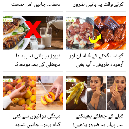
کرتے وقت یہ باتیں ضرور
تحفہ۔۔ جانیں اس صحت
یاد رکھیں
بخش پتوں کے 10 حیرت
انگیز طبی فوائد
گوشت گلانے کے 4 آسان اور
تربوز پر پانی نہ پینا یا
آزمودہ طریقے۔۔ آپ بھی
مچھلی کے بعد دودھ کا
جانیں انٹرنیشنل شیف کے
استعمال۔۔ جانیں کھانوں
بتائے راز
سے متعلق غلط فہمیوں کی
حقیقت کیا ہے اور افواہ
کیا؟
کیلے کے چھلکے پھینکنے
مہنگی دوائیوں سے کئی
سے پہلے یہ ضرور پڑھیں!
گناہ بہتر۔۔ جانیں شدید