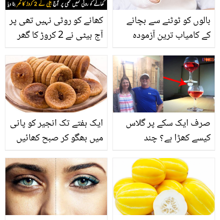
بالوں کو ٹوٹنے سے بچانے
کھانے کو روٹی نہیں تھی پر
کے کامیاب ترین آزمودہ
آج بیٹی نے 2 کروڑ کا گھر
ٹوٹکے
بنا دیا ۔۔ خوبصورت لڑکی
الیزا سحر والدین کو کیسے
غربت سے نکال لائی؟
دیکھیں
صرف ایک سکے پر گلاس
ایک ہفتے تک انجیر کو پانی
کیسے کھڑا ہے؟ چند
میں بھگو کر صبح کھائیں
دلچسپ تصاویر جن میں
تو جسم میں کیا تبدیلی
چھپے راز آپ کو بھی
آتی ہے؟
حیران کر دیں