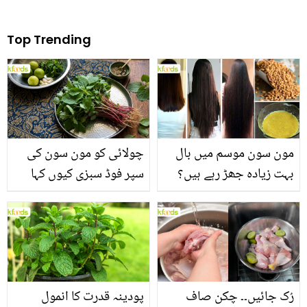
Top Trending
مون سون موسم میں بال
چولائی کو مون سون کی
بہت زیادہ جھڑ رہے ہیں؟
سپر فوڈ سبزی کیوں کہا
جانیں بالوں کو مضبوط
جاتا ہے؟ جانیں وٹامنز،
بنانے کے چند قدرتی طریقے
منرلز اور اینٹی آکسیڈنٹس
سے بھرپور اس سبزی کے
فائدے
رُک جائیں۔۔ چکن صاف
پودینہ قدرت کا انمول