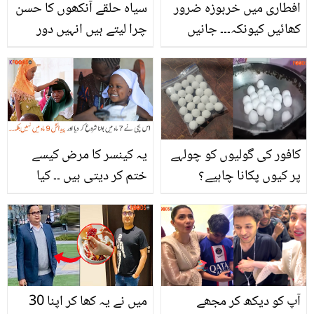
افطاری میں خربوزہ ضرور
سیاہ حلقے آنکھوں کا حسن
کھائیں کیونکہ۔۔۔ جانیں
چرا لیتے ہیں انہیں دور
خربوزے کے ایسے بہترین
کرنے کے لئے اپنائیں یہ
فوائد جن سے آپ اب تک
8بہترین ٹوٹکے
لاعلم ہیں
کافور کی گولیوں کو چولہے
یہ کینسر کا مرض کیسے
پر کیوں پکانا چاہیے؟
ختم کر دیتی ہیں ۔۔ کیا
ہزاروں روپے بچانے کی
واقعی اس 3 سالہ بچی کے
انوکھی ٹرک جو آپ بھی
پاس خاص طاقت ہے جو ہر
آزما سکتے ہیں
بیمار ان سے ٹھیک ہونے کا
دعویٰ کرتا ہے؟ ویڈیو
آپ کو دیکھ کر مجھے
میں نے یہ کھا کر اپنا 30