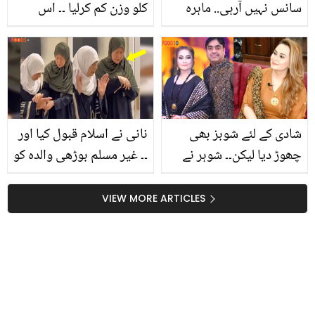
سانس نہیں آرہی.. ماہرہ
کلو وزن کم کرلیا ۔۔ اس
خان کو سامنے دیکھ کر
شخص نے انار کے بیجوں کا
مداح جذباتی ہوگیا! ماہرہ
استعمال کس طرح کیا کہ
خان نے کیا کیا؟
یہ بالکل بدل گیا؟ جانیئے
شادی کے لئے شوبز بھی
نانی نے اسلام قبول کیا اور
چھوڑ دیا لیکن۔۔ شوہر نے
۔۔ غیر مسلم بوڑھی والدہ کو
اداکارہ نرگس پر تشدد کیوں
مسلمان بیٹی کیسے نماز
کیا؟
پڑھانا سکھا رہی ہے؟
VIEW MORE ARTICLES
خوبصورت ویڈیو