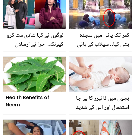
ایکسپرٹ کی اہم رائے
کمر تک پانی میں سجدہ
لوگوں نے کہا شادی مت کرو
بھی کیا۔۔ سیلاب کے پانی
کیونکہ.. حرا نے ارسلان
میں نماز کی ادائیگی۔۔
خان سے شادی کی کیا وجہ
ویڈیو دیکھ کر لوگوں کے
بتائی؟
ایمان تازہ ہوگئے
بچوں میں ڈائپرز کا بے جا
Health Benefits of
Neem
استعمال اور اس کے شدید
نقصانات