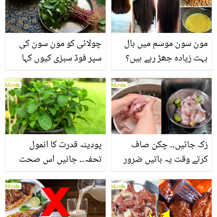
مون سون موسم میں بال
چولائی کو مون سون کی
بہت زیادہ جھڑ رہے ہیں؟
سپر فوڈ سبزی کیوں کہا
جانیں بالوں کو مضبوط
جاتا ہے؟ جانیں وٹامنز،
بنانے کے چند قدرتی طریقے
منرلز اور اینٹی آکسیڈنٹس
سے بھرپور اس سبزی کے
فائدے
رُک جائیں۔۔ چکن صاف
پودینہ قدرت کا انمول
کرتے وقت یہ باتیں ضرور
تحفہ۔۔ جانیں اس صحت
یاد رکھیں
بخش پتوں کے 10 حیرت
انگیز طبی فوائد