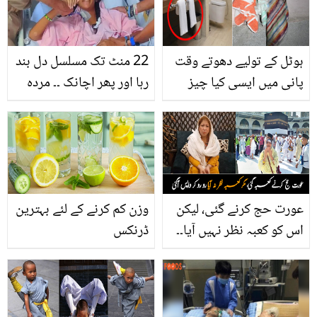
ہوٹل کے تولیے دھوتے وقت
22 منٹ تک مسلسل دل بند
پانی میں ایسی کیا چیز
رہا اور پھر اچانک ۔۔ مردہ
ڈالتے ہیں جو یہ ہر وقت
قرار دی جانے والی یہ لڑکی
چمکتے رہتے ہیں؟ جانیئے
معجزانہ طور پر کیسے زندہ
گھر کے گندے تولیے کو
ہوگئی؟ لرزا دینے والا واقعہ
چمکانے کا آسان طریقہ
عورت حج کرنے گئی، لیکن
وزن کم کرنے کے لئے بہترین
اس کو کعبہ نظر نہیں آیا۔۔
ڈرنکس
جانیے ان کے ساتھ ایسا کیا
واقعہ پیش آیا کہ وہ حج
ہی نہ کرسکی؟