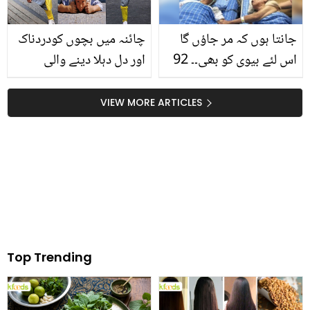
جانتا ہوں کہ مر جاؤں گا
چائنہ میں بچوں کودردناک
اس لئے بیوی کو بھی۔۔ 92
اور دل دہلا دینے والی
سالہ بوڑھے کی مرنے سے
ٹریننگ کیوں دی جاتی ہے۔۔
پہلے آخری خواہش نے ڈاکٹر
جانیے یہ بچے کس قدر
VIEW MORE ARTICLES
کو بھی رلا دیا
طاقتور ہوتے ہیں؟
Top Trending