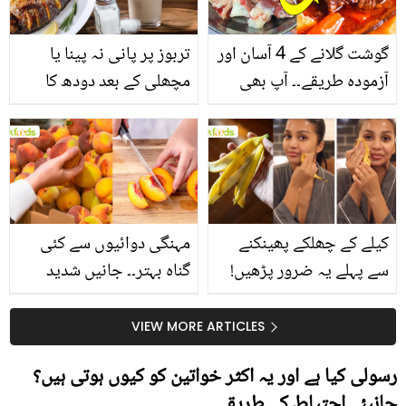
گوشت گلانے کے 4 آسان اور
تربوز پر پانی نہ پینا یا
آزمودہ طریقے۔۔ آپ بھی
مچھلی کے بعد دودھ کا
جانیں انٹرنیشنل شیف کے
استعمال۔۔ جانیں کھانوں
بتائے راز
سے متعلق غلط فہمیوں کی
حقیقت کیا ہے اور افواہ
کیا؟
کیلے کے چھلکے پھینکنے
مہنگی دوائیوں سے کئی
سے پہلے یہ ضرور پڑھیں!
گناہ بہتر۔۔ جانیں شدید
جلد کے 3 بڑے مسائل کا
گرمی کے موسم میں آڑو
سستا اور قدرتی حل
کیوں کھانا چاہیے؟
VIEW MORE ARTICLES
رسولی کیا ہے اور یہ اکثر خواتین کو کیوں ہوتی ہیں؟
جانیئے احتیاط کے طریقے