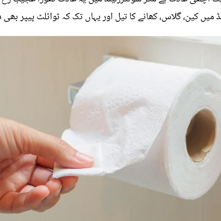
یں کین، گلاس، کھانے کا تیل اور یہاں تک کہ ٹوائلٹ پیپر بھی دو