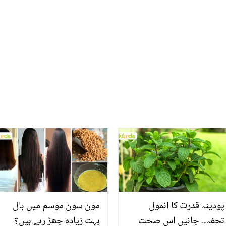
طرح مدد کرستے ہیں؟ 5
دونوں کے درمیان تعلق کا
حیرت انگیز فوائد
انکشاف کر دیا
پودینہ قدرت کا انمول
مون سون موسم میں بال
تحفہ۔۔ جانیں اس صحت
بہت زیادہ جھڑ رہے ہیں؟