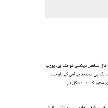
حال شخص دیکھنے کو ملتا ہے۔ یورپ
د تک ہی محدود ہے اس کے باوجود
 شعور کے لئے مشکل ہے۔
ختیار کرتی جارہی ہے۔ برائٹ سائیڈ