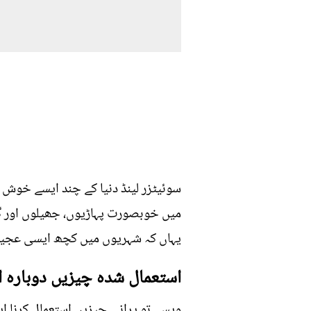
سوئیٹزر لینڈ دنیا کے چند ایسے خوش
میں خوبصورت پہاڑیوں، جھیلوں اور گ
یہاں کہ شہریوں میں کچھ ایسی عجیب 
استعمال شدہ چیزیں دوبارہ ا
ویسے تو پرانی چیزیں استعمال کرنا ا