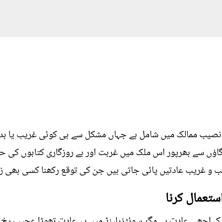
 نصیب ممالک میں شامل ہے جہاں مشکل سے ہی کوئی غریب یا بد
اؤں سے بھرپور اس ملک میں غربت اور بے روزگاری کتابوں کی ح
و غریب عادتیں پائی جاتی ہیں جن کی توقع رکھنا کسی بھی زی
ستعمال کرنا
یک اچھی عادت ہے مگر سوئٹزرلینڈ میں یہ عادت تھوڑا عجیب رخ ا