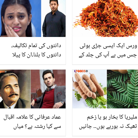
دلچسپ معلومات جو بہت
بارے میں جانتے ہیں؟
کم لوگ جانتے ہیں
ورس ایک ایسی جڑی بوٹی
دانتوں کی تمام تکالیف،
جس میں ہے آپ کی جلد کے
دانتوں کا ہلنا،ان کا پیلا
تمام مسائل کا حل
پن،منہ کی بدبو،مسوڑھوں
کی تمام تکالیف کا علاج۔۔
ڈاکٹر عیسٰی کا آسان نسخہ
ملیریا کا بخار ہو یا زخم
عماد عرفانی کا علامہ اقبال
ٹھیک نہ ہورہے ہوں۔۔ جانیں
سے کیا رشتہ ہے؟ میاں
املی کے پتوں آپ کی کس
صلاح الدین یوسف نے