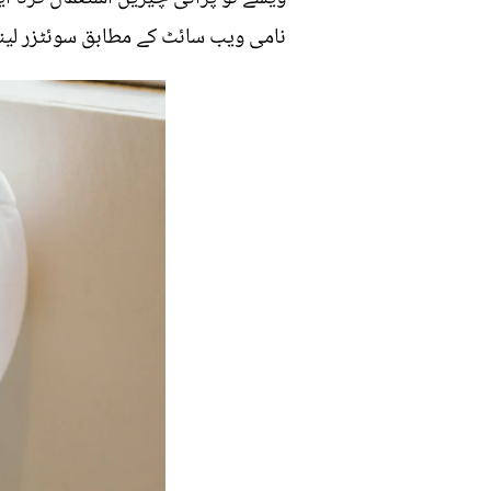
نامی ویب سائٹ کے مطابق سوئٹزر لینڈ م