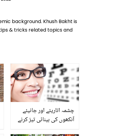
ademic background. Khush Bakht is
tips & tricks related topics and
چشمہ اتاریئے اور جانیئے
آنکھوں کی بینائی تیز کرنے
کے لئے 6 آسان طریقے کہیں