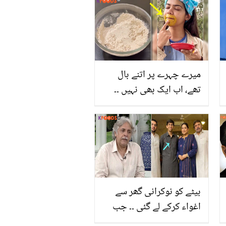
آپ کی پریشانی بھی حل
ہوسکتی ہے
میرے چہرے پر اتنے بال
تھے، اب ایک بھی نہیں ۔۔
گھر بیٹھے اس لڑکی نے
فیشل ہیئر کا خاتمہ کیسے
کیا؟ جانیں 200 روپے میں
ملنے والی اس سستی چیز
کے مہنگے فائدے
بیٹے کو نوکرانی گھر سے
اغواء کرکے لے گئی ۔۔ جب
فضیلہ قیصر کا بیٹا گھر سے