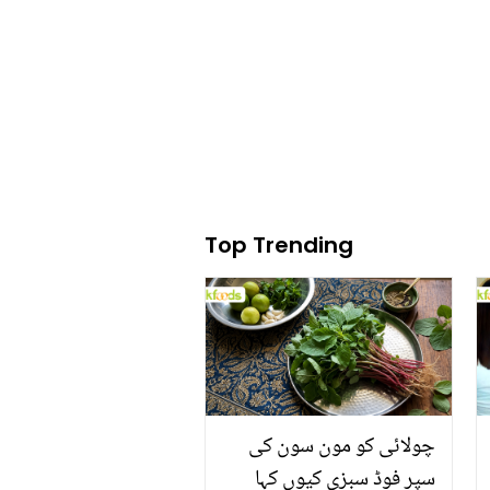
غائب ہوا تو اداکارہ کے شوہر
نے ان کو کونسی کڑوی بات
کہی؟
Top Trending
چولائی کو مون سون کی
سپر فوڈ سبزی کیوں کہا