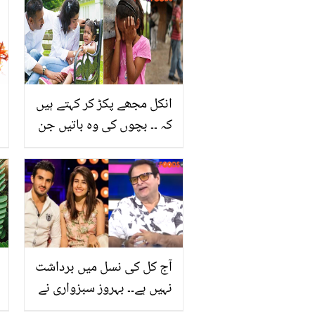
دیر نہ ہو جائے!
انکل مجھے پکڑ کر کہتے ہیں
کہ ۔۔ بچوں کی وہ باتیں جن
پر والدین اکثر توجہ نہیں
دیتے، جانیں یہ بعد میں کن
بُرے حادثات میں بدل
سکتی ہیں؟
آج کل کی نسل میں برداشت
نہیں ہے۔۔ بہروز سبزواری نے
بیٹے کی مثال دے کر بڑھتی