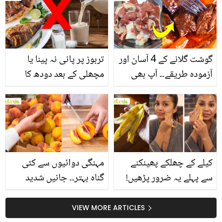
انگیز طبی فوائد
گوشت گلانے کے 4 آسان اور
تربوز پر پانی نہ پینا یا
آزمودہ طریقے۔۔ آپ بھی
مچھلی کے بعد دودھ کا
جانیں انٹرنیشنل شیف کے
استعمال۔۔ جانیں کھانوں
بتائے راز
سے متعلق غلط فہمیوں کی
حقیقت کیا ہے اور افواہ
کیا؟
کیلے کے چھلکے پھینکنے
مہنگی دوائیوں سے کئی
سے پہلے یہ ضرور پڑھیں!
گناہ بہتر۔۔ جانیں شدید
جلد کے 3 بڑے مسائل کا
گرمی کے موسم میں آڑو
سستا اور قدرتی حل
کیوں کھانا چاہیے؟
VIEW MORE ARTICLES