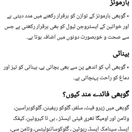
ہارمونز
٭ گوبھی ہارمونز کے توازن کو برقرار رکھنے میں مدد دیتی ہے
اور خواتین کے ایسٹروجن لیول کو بھی برقرار رکھتی ہے جس
سے صحت و خوبصورت دونوں میں اضافہ ہوتا ہے۔
بینائی
٭ گوبھی آپ کو اندھے پن سے بھی بچاتی ہے، بینائی کو تیز اور
دماغ کو راحت پہنچاتی ہے۔
گوبھی فائدے مند کیوں؟
گوبھی میں زیرو فیٹ، سلفر، گلوکو ریفینن، گلوکوبراسین،
وٹامن اور اومیگا تھری فیٹی ایسڈز ، بی ٹا کیروٹین، کیفک
ایسڈ، سینامک ایسڈ، ریوٹین ، گلوکوسائنولیٹس، وٹامن سی،