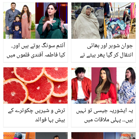
جڑی بوٹی جس کے بے شمار
کے موقع پر کیا ہوا تھا، جو
فوائد جان کر آپ آج ہی گھر
لوگ بھول نہیں پائے
لے آئیں گے
جوان شوہر اور بھائی
آئٹم سونگ ہوتے ہیں اور..
انتقال کر گیا پھر بیٹے نے
کیا فاطمہ آفندی فلموں میں
بچپن میں میری لیے
بھی اداکاری کریں گی؟
مزدوری کی ۔۔ بڑے ہوٹل کی
مالکن یہ عورت لنڈے کے
کپڑے بیچ کر کیسے زندگی
گزار رہی ہے؟
یہ ایشوریہ جیسی تو نہیں
ترش و شیریں چکوترے کے
ہیں۔۔ پہلی ملاقات میں
بیش بہا فوائد
دانش نواز نے ندا یاسر کا
مقابلہ بھارتی اداکارہ سے