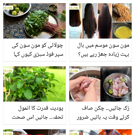
مون سون موسم میں بال
چولائی کو مون سون کی
بہت زیادہ جھڑ رہے ہیں؟
سپر فوڈ سبزی کیوں کہا
جانیں بالوں کو مضبوط
جاتا ہے؟ جانیں وٹامنز،
بنانے کے چند قدرتی طریقے
منرلز اور اینٹی آکسیڈنٹس
سے بھرپور اس سبزی کے
فائدے
رُک جائیں۔۔ چکن صاف
پودینہ قدرت کا انمول
کرتے وقت یہ باتیں ضرور
تحفہ۔۔ جانیں اس صحت
یاد رکھیں
بخش پتوں کے 10 حیرت