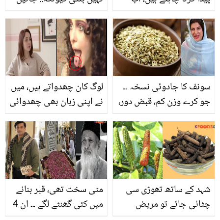
ائیر فریشنر کو بھول جائیں
مشہور شیف موزریلا چیز
8 زبردست گھریلو ٹوٹکے
بنانے کا کون سا طریقہ
آزمائیں
بتاتے ہیں, جس سے بنے
بلکل بازار جیسی لیز دار
چیز
سونف کا جادوئی نسخہ ۔۔
لوگ کان چھدواتے ہیں، میں
جو کرے وزن کم، قبض دور،
نے اپنی زبان بھی چھدوائی
سوجن سے نجات اور بہت
۔۔ جُگن کاظم نے زبان کیوں
کچھ جانیئے ڈاکٹر بلقیس
چھدوائی؟ اداکارہ نے 17
کا بتایا ہوا ایسا نسخہ جو
سال بعد سچ بتا دیا
آپ نے پہلے کبھی نہیں سُنا
ہوگا
شہد کے ساتھ تھوڑی سی
مٹی سخت تھی، قبر بنانے
چٹائی جائے تو مریض
میں کئی گھنٹے لگے ۔۔ ان 4
ٹھیک ہوجاتا ہے ۔۔ ایسی
مشہور شخصیات کی تدفین