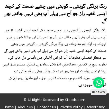
رنگ برنگی گوبھی ۔۔ گوبھی میں چھپے صحت کے کچھ
ایسے خُفیہ راز جو آج سے پہلے آپ بھی نہیں جانتے ہوں
گے
رنگ برنگی گوبھی ۔۔ گوبھی میں چھپے صحت کے کچھ ایسے خُفیہ راز جو
آج سے پہلے آپ بھی نہیں جانتے ہوں گے ہر کسی کے لیے جاننا ضروری ہیں
کیونکہ یہ ایک اہم معلومات ہے۔ رنگ برنگی گوبھی ۔۔ گوبھی میں چھپے
صحت کے کچھ ایسے خُفیہ راز جو آج سے پہلے آپ بھی نہیں جانتے ہوں گے
سے متعلق تفصیلی معلومات آپ کو اس آرٹیکل میں بآسانی مل جائے گی۔
ہمارے پیج پر کھانوں، مصالحوں، ادویات، بیماریوں، فیشن، سیلیبریٹیز، ٹپس
اینڈ ٹرکس، ہربلسٹ اور مشہور شیف کی بتائی ہوئی ہر قسم کی ٹپ
دستیاب ہے۔ مزید لائف ٹپس، صحت، قدرتی اجزاء اور ماڈرن ریمیڈی کے
فوڈز میں موجود ہے۔
Get Alerts
© All Rights Reseverd by
Kfoods.com
Home
|
About us
|
Contact Us
|
Privacy Policy
|
Advertising