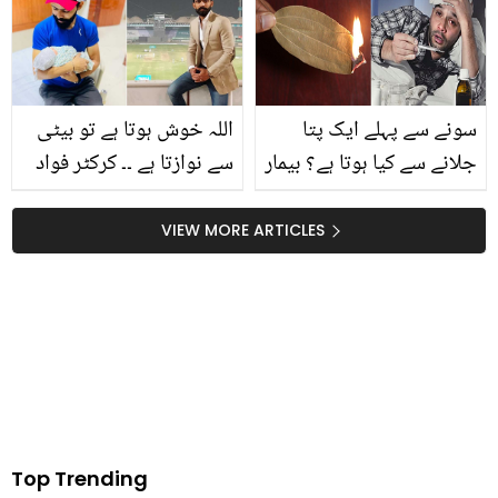
کیوں کیا تھا؟
سونے سے پہلے ایک پتا
اللہ خوش ہوتا ہے تو بیٹی
جلانے سے کیا ہوتا ہے؟ بیمار
سے نوازتا ہے ۔۔ کرکٹر فواد
رہ رہ کر تھک گئے ہیں تو
عالم کے ہاں تیسری بیٹی
تیز پات کے یہ استعمال بھی
کی پیدائش
VIEW MORE ARTICLES
جان لیں
Top Trending