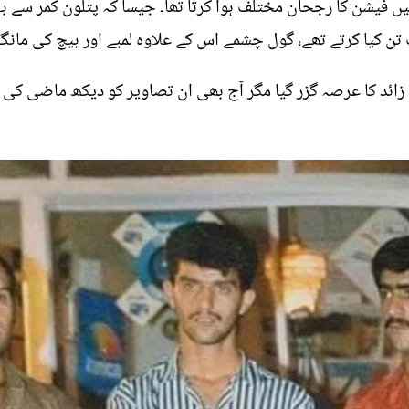
فیشن کا رجحان مختلف ہوا کرتا تھا۔ جیسا کہ پتلون کمر سے بہ
 کیا کرتے تھے، گول چشمے اس کے علاوہ لمبے اور بیچ کی مانگ وا
 تیس سال سے زائد کا عرصہ گزر گیا مگر آج بھی ان تصاویر کو دیکھ ماض