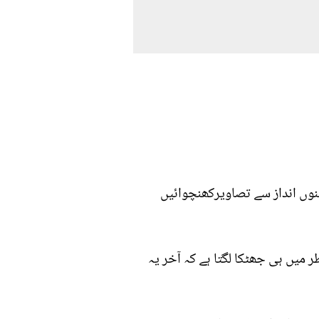
جنوں انداز سے تصاویرکھنچوائیں
میں ہی جھٹکا لگتا ہے کہ آخر یہ