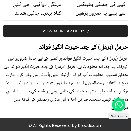
کیلے کے چھلکے پھینکنے
مہنگی دوائیوں سے کئی
سے پہلے یہ ضرور پڑھیں!
گناہ بہتر۔۔ جانیں شدید
جلد کے 3 بڑے مسائل کا
گرمی کے موسم میں آڑو
سستا اور قدرتی حل
کیوں کھانا چاہیے؟
VIEW MORE ARTICLES
حرمل (ہرمل) کے چند حیرت انگیز فوائد
حرمل (ہرمل) کے چند حیرت انگیز فوائد ہر کسی کے لیے جاننا ضروری ہیں
کیونکہ یہ ایک اہم معلومات ہے۔ حرمل (ہرمل) کے چند حیرت انگیز فوائد سے
متعلق تفصیلی معلومات آپ کو اس آرٹیکل میں بآسانی مل جائے گی۔ ہمارے
پیج پر کھانوں، مصالحوں، ادویات، بیماریوں، فیشن، سیلیبریٹیز، ٹپس اینڈ
ٹرکس، ہربلسٹ اور مشہور شیف کی بتائی ہوئی ہر قسم کی ٹپ دستیاب ہے۔
مزید لائف ٹپس، صحت، قدرتی اجزاء اور ماڈرن ریمیڈی کے فوڈز میں
موجود ہے۔
Get Alerts
© All Rights Reseverd by
Kfoods.com