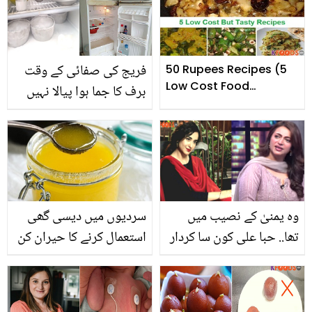
فریج کی صفائی کے وقت
50 Rupees Recipes (5
Low Cost Food
برف کا جما ہوا پیالا نہیں
Recipes)
نکلتا تو جانیے فریج کی
صفائی کا ایسا طریقہ جس
سے فریزر پگھلے منٹوں میں
وہ یمنیٰ کے نصیب میں
سردیوں میں دیسی گھی
تھا.. حبا علی کون سا کردار
استعمال کرنے کا حیران کن
رد کرنے پر آج تک پچھتا
فائدہ
رہی ہیں؟