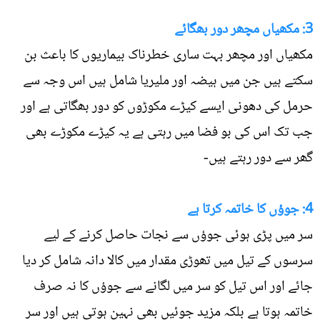
3: مکھیاں مچھر دور بھگائے
مکھیاں اور مچھر بہت ساری خطرناک بیماریوں کا باعث بن
سکتے ہیں جن میں ہیضہ اور ملیریا شامل ہیں اس وجہ سے
حرمل کی دھونی ایسے کیڑے مکوڑوں کو دور بھگاتی ہے اور
جب تک اس کی بو فضا میں رہتی ہے یہ کیڑے مکوڑے بھی
گھر سے دور رہتے ہیں-
4: جوؤں کا خاتمہ کرتا ہے
سر میں پڑی ہوئی جوؤں سے نجات حاصل کرنے کے لیے
سرسوں کے تیل میں تھوڑی مقدار میں کالا دانہ شامل کر دیا
جائے اور اس تیل کو سر میں لگانے سے جوؤں کا نہ صرف
خاتمہ ہوتا ہے بلکہ مزید جوئيں بھی نہین ہوتی ہیں اور سر