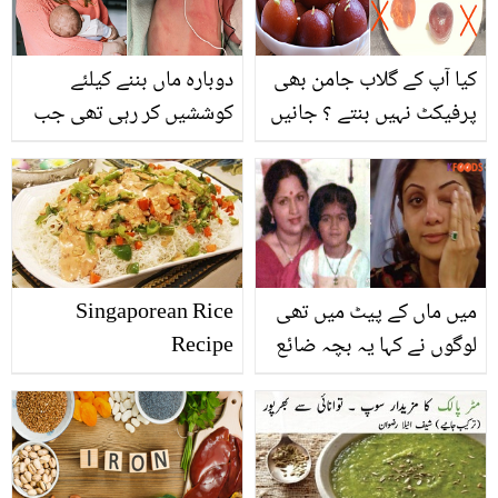
کیا آپ کے گلاب جامن بھی
دوبارہ ماں بننے کیلئے
پرفیکٹ نہیں بنتے ؟ جانیں
کوششیں کر رہی تھی جب
گلاب جامن بنانے کی
بچہ پیدا ہوا تو اسے گود
بہترین ترکیب اور کچھ
بھی نہ لے سکی ۔۔۔ اپنے ہی
ایسی غلطیاں جو اکثر
بچے سے الرجی ہونے والی
خواتین کرتی ہیں
اس ماں کو کون سی
انوکھی بیماری ہے؟
میں ماں کے پیٹ میں تھی
Singaporean Rice
لوگوں نے کہا یہ بچہ ضائع
Recipe
کردو۔ شلپا شیٹھی کا نجی
زندگی کے حوالے سے
انکشاف