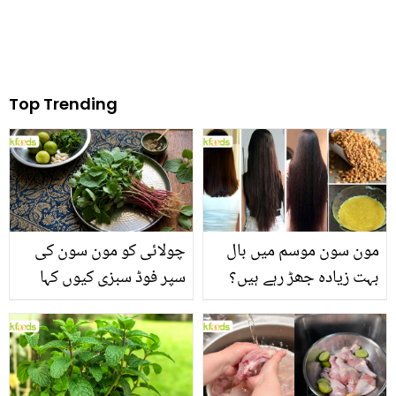
Top Trending
مون سون موسم میں بال
چولائی کو مون سون کی
بہت زیادہ جھڑ رہے ہیں؟
سپر فوڈ سبزی کیوں کہا
جانیں بالوں کو مضبوط
جاتا ہے؟ جانیں وٹامنز،
بنانے کے چند قدرتی طریقے
منرلز اور اینٹی آکسیڈنٹس
سے بھرپور اس سبزی کے
فائدے