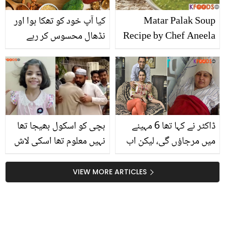
Matar Palak Soup
کیا آپ خود کو تھکا ہوا اور
Recipe by Chef Aneela
نڈھال محسوس کر رہے
Rizwan
ہیں؟ جانیئے توانائی کو
فروغ دینے کے لئے آئرن سے
بھرپور چند غذائیں
ڈاکٹر نے کہا تھا 6 مہینے
بچی کو اسکول بھیجا تھا
میں مرجاؤں گی، لیکن اب
نہیں معلوم تھا اسکی لاش
تک زندہ ہوں ۔۔ موت کے منہ
واپس آئے گی ۔۔ معصوم
سے کیسے یہ خاتون زندہ
بچی کیسے اللہ کو پیاری
VIEW MORE ARTICLES
بچ نکلیں؟
ہوئی؟ ویڈیو سامنے آگئی