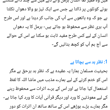
میں وہ فقیر نما انسان ہرمل والے ڈبے میں سے چند دانے سلگتے
ہوئے کوئلوں پر ڈالتا ہے جس سے ایک تیز بو والا دھواں نکلتا
ہے جو کہ وہ ہاتھوں سے آپ کی جانب کر دیتا ہے اور اس طرح
آپ بری نظر سے محفوظ ہو جاتے ہیں- ہرمل کا یہ دھواں
انسان کے لیے کس طرح مفید ثابت ہو سکتا ہے اس کے حوالے
سے آج ہم آپ کو کچھ بتائيں گے-
1: نظر بد سے بچاتا ہے
بحیثیت مسلمان ہمارا یہ عقیدہ ہے کہ نظر بد برحق ہے مگر
اس کو ختم کرنے کے لیے ہمارے مذہب میں ماشا اللہ کا لفظ
استعمال کیا جاتا ہے اور اس کے برے اثرات سے محفوظ رہنے
کے لیے معوذتین کا ورد اور دیگر قرآنی آیات کا ورد کیا جاتا ہے-
مگر ہمارے بڑے بوڑھے اس کے ساتھ ساتھ ان اثرات کو دور