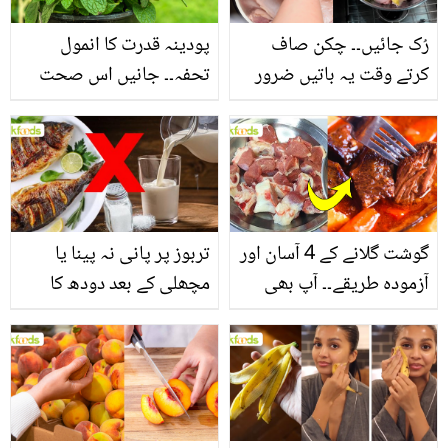
رُک جائیں۔۔ چکن صاف
پودینہ قدرت کا انمول
کرتے وقت یہ باتیں ضرور
تحفہ۔۔ جانیں اس صحت
یاد رکھیں
بخش پتوں کے 10 حیرت
انگیز طبی فوائد
گوشت گلانے کے 4 آسان اور
تربوز پر پانی نہ پینا یا
آزمودہ طریقے۔۔ آپ بھی
مچھلی کے بعد دودھ کا
جانیں انٹرنیشنل شیف کے
استعمال۔۔ جانیں کھانوں
بتائے راز
سے متعلق غلط فہمیوں کی
حقیقت کیا ہے اور افواہ
کیا؟