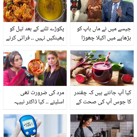
ہیں گھر بیٹھے خوبصورتی
میں حیرت انگیز اضافہ وہ
بھی آسانی سے
جیسے میں نے ماں باپ کو
پکوڑے تلنے کے بعد تیل کو
بڑھاپے میں اکیلا چھوڑا
پھینکیں نہیں ۔۔ فرائی کرنے
ویسے ہی میں بھی اکیلا
کے بعد تیل خراب ہو جاتا
ہوگیا.. مرنے سے پہلے خالد
ہے تو بس یہ چیز ملا کر
بٹ نے نجی زندگی سے
اس کو صاف اور دوبارہ
متعلق کیا انکشافات کیے؟
استعمال کے قابل بنائیں
کیا آپ جانتے ہیں کہ چقندر
مرد کی ضرورت تھی
کا جوس آپ کی صحت کے
اسلیئے ۔۔ کیا ڈاکٹر نبیہہ
لئے کتنا فائدے مند ثابت ہو
دوسری شادی کرنے والی
سکتا ہے؟ جانیں چقندر کے
ہیں؟ انٹرویو میں انکشاف
انسانی صحت پر حیرت