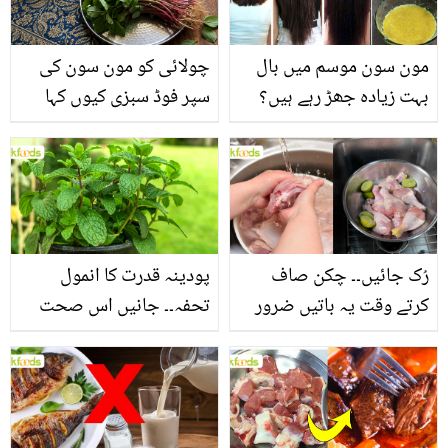
مون سون موسم میں بال
چولائی کو مون سون کی
بہت زیادہ جھڑ رہے ہیں؟
سپر فوڈ سبزی کیوں کہا
جانیں بالوں کو مضبوط
جاتا ہے؟ جانیں وٹامنز،
بنانے کے چند قدرتی طریقے
منرلز اور اینٹی آکسیڈنٹس
سے بھرپور اس سبزی کے
فائدے
رُک جائیں۔۔ چکن صاف
پودینہ قدرت کا انمول
کرتے وقت یہ باتیں ضرور
تحفہ۔۔ جانیں اس صحت
یاد رکھیں
بخش پتوں کے 10 حیرت
انگیز طبی فوائد