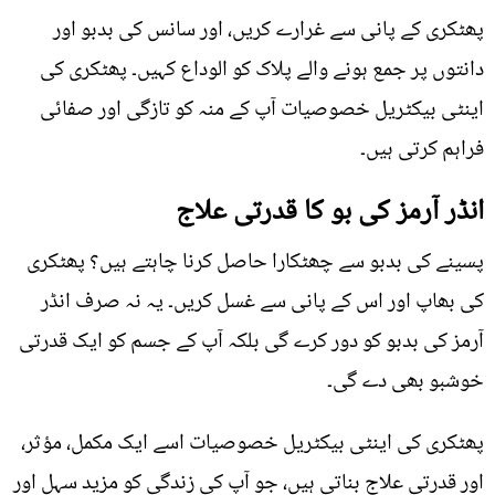
پھٹکری کے پانی سے غرارے کریں، اور سانس کی بدبو اور
دانتوں پر جمع ہونے والے پلاک کو الوداع کہیں۔ پھٹکری کی
اینٹی بیکٹریل خصوصیات آپ کے منہ کو تازگی اور صفائی
فراہم کرتی ہیں۔
انڈر آرمز کی بو کا قدرتی علاج
پسینے کی بدبو سے چھٹکارا حاصل کرنا چاہتے ہیں؟ پھٹکری
کی بھاپ اور اس کے پانی سے غسل کریں۔ یہ نہ صرف انڈر
آرمز کی بدبو کو دور کرے گی بلکہ آپ کے جسم کو ایک قدرتی
خوشبو بھی دے گی۔
پھٹکری کی اینٹی بیکٹریل خصوصیات اسے ایک مکمل، مؤثر،
اور قدرتی علاج بناتی ہیں، جو آپ کی زندگی کو مزید سہل اور