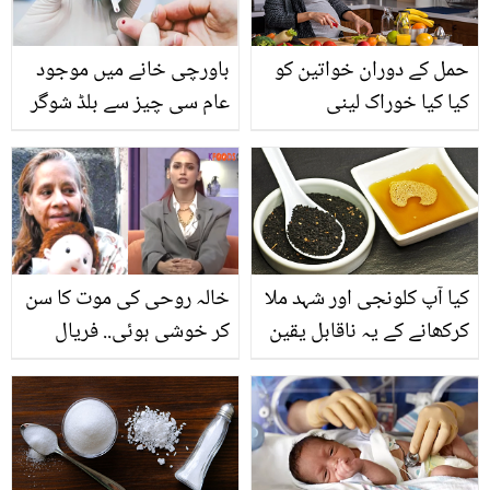
انگیز کمالات اور اب سے آپ
بھی کریں اس کا بھرپور
حمل کے دوران خواتین کو
باورچی خانے میں موجود
استعمال
کیا کیا خوراک لینی
عام سی چیز سے بلڈ شوگر
چاہیئے؟ جانیئے ایسی
لیول کیسے کم کیا جا سکتا
غذاؤں کے بارے میں
ہے؟ جانیئے ایسا گھریلو
معلومات جو بنائے ماں اور
نسخہ جو کرے کچھ ہی دیر
بچے دونوں کو صحت مند
میں بڑھی ہوئی شوگر کو
کم
کیا آپ کلونجی اور شہد ملا
خالہ روحی کی موت کا سن
کرکھانے کے یہ ناقابل یقین
کر خوشی ہوئی.. فریال
فوائد جانتے ہیں؟
محمود کا سینیئر اداکارہ کے
متعلق چونکا دینے والا بیان