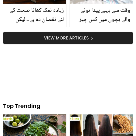
وقت سے پہلے پیدا ہونے
زیادہ نمک کھانا صحت کے
والے بچوں میں کس چیز
لئے نقصان دہ ہے۔۔ لیکن
کی کمی ہوتی ہے ؟ جو ہر
نمک کو کھانے کے علاوہ کن
ماں کو پتہ ہونی چاہیئے
کاموں میں استعمال کیا
VIEW MORE ARTICLES
جاسکتا ہے جانیے زندگی
آسان بنانے والی ٹپس
Top Trending