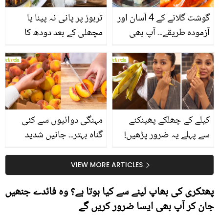
گوشت گلانے کے 4 آسان اور
تربوز پر پانی نہ پینا یا
آزمودہ طریقے۔۔ آپ بھی
مچھلی کے بعد دودھ کا
جانیں انٹرنیشنل شیف کے
استعمال۔۔ جانیں کھانوں
بتائے راز
سے متعلق غلط فہمیوں کی
حقیقت کیا ہے اور افواہ
کیا؟
کیلے کے چھلکے پھینکنے
مہنگی دوائیوں سے کئی
سے پہلے یہ ضرور پڑھیں!
گناہ بہتر۔۔ جانیں شدید
جلد کے 3 بڑے مسائل کا
گرمی کے موسم میں آڑو
سستا اور قدرتی حل
کیوں کھانا چاہیے؟
VIEW MORE ARTICLES
پھٹکری کی بھاپ لینے سے کیا ہوتا ہے؟ وہ فائدے جنھیں
جان کر آپ بھی ایسا ضرور کریں گے