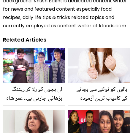
background. Khush Bakht is dedicated content writer
for news and featured content especially food
recipes, daily life tips & tricks related topics and
currently employed as content writer at kfoods.com.
Related Articles
بالوں کو ٹوٹنے سے بچانے
ان بچوں کو رلا کر ریٹنگ
کے کامیاب ترین آزمودہ
بڑھائی جارہی ہے۔۔ عمر شاہ
ٹوٹکے
کی وفات کے بعد بھائیوں
کی تقریب میں شرکت،
سوشل میڈیا پر تنقید کا