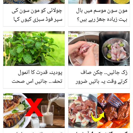
مون سون موسم میں بال
چولائی کو مون سون کی
بہت زیادہ جھڑ رہے ہیں؟
سپر فوڈ سبزی کیوں کہا
جانیں بالوں کو مضبوط
جاتا ہے؟ جانیں وٹامنز،
بنانے کے چند قدرتی طریقے
منرلز اور اینٹی آکسیڈنٹس
سے بھرپور اس سبزی کے
فائدے
رُک جائیں۔۔ چکن صاف
پودینہ قدرت کا انمول
کرتے وقت یہ باتیں ضرور
تحفہ۔۔ جانیں اس صحت
یاد رکھیں
بخش پتوں کے 10 حیرت
انگیز طبی فوائد