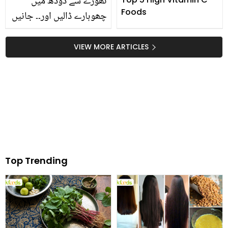
تھوڑے سے دودھ میں
Foods
چھوہارے ڈالیں اور۔۔ جانیں
ان 2 چیزوں کے استعمال کا
صحیح طریقہ جن سے ملے
VIEW MORE ARTICLES
کئی بیماریوں میں آرام
Top Trending