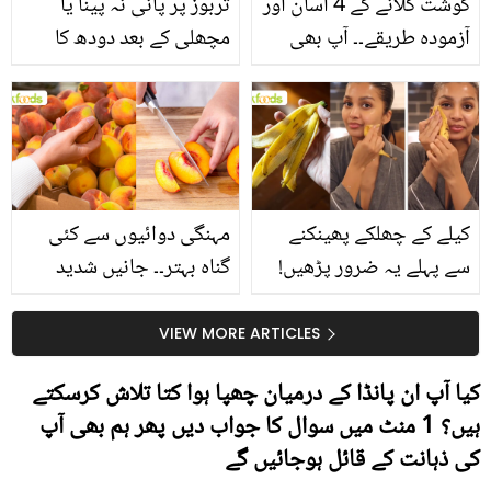
گوشت گلانے کے 4 آسان اور
تربوز پر پانی نہ پینا یا
آزمودہ طریقے۔۔ آپ بھی
مچھلی کے بعد دودھ کا
جانیں انٹرنیشنل شیف کے
استعمال۔۔ جانیں کھانوں
بتائے راز
سے متعلق غلط فہمیوں کی
حقیقت کیا ہے اور افواہ
کیا؟
کیلے کے چھلکے پھینکنے
مہنگی دوائیوں سے کئی
سے پہلے یہ ضرور پڑھیں!
گناہ بہتر۔۔ جانیں شدید
جلد کے 3 بڑے مسائل کا
گرمی کے موسم میں آڑو
سستا اور قدرتی حل
کیوں کھانا چاہیے؟
VIEW MORE ARTICLES
کیا آپ ان پانڈا کے درمیان چھپا ہوا کتا تلاش کرسکتے
ہیں؟ 1 منٹ میں سوال کا جواب دیں پھر ہم بھی آپ
کی ذہانت کے قائل ہوجائیں گے