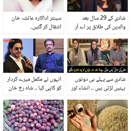
طوفان
شادی کے 29 سال بعد
سینئر اداکارہ عائشہ خان
والدین کی طلاق پر اے آر
انتقال کر گئیں..
رحمٰن کے بچوں نے کیا کہا؟
شادی سے پہلے ہی دونوں
انہوں نے مکمل میرے کردار
بہنیں لڑتی ہیں ۔۔ انشاء اور
کو کاپی کیا ۔۔ شاہ رخ خان
اقصیٰ آفریدی کا پہلا
نے کس فلم میں توقیر ناصر
انٹرویو، جانیے دونوں
کی نقل کی تھی؟ سینیئر
بیٹیوں سے متعلق دلچسپ
اداکار نے بتادیا
معلومات