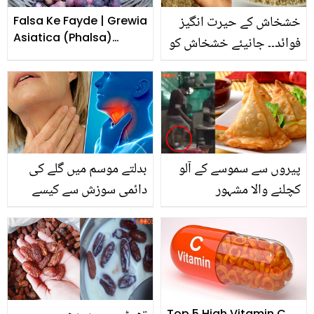
خشخاش کے حیرت انگیز
Falsa Ke Fayde | Grewia
Asiatica (Phalsa)
فوائد۔۔ جانیئے خشخاش کو
Health Benefits
کن کن طریقوں سے مختلف
مسائل کے علاج کے لئے
استعمال کیا جا سکتا ہے
پیروں سے سموسے کے آلو
بدلتے موسم میں گلے کی
کچلنے والا مشہور
دائمی سوزش سے کیسے
ریسٹورینٹ ۔۔ سموسے
بچا جائے؟ جانیئے گلے کی
کھانے کے شوقین افراد کو
سوزش دور کرنے کے آسان
یہ ویڈیو غصے میں مبتلا
گھریلو ٹوٹکے
کردے گی
Top 5 High Vitamin C