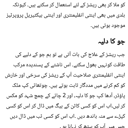
کو ملا کر بھی ریشز کے لئے استعمال کر سکتے ہیں۔ کیونکہ
ہلدی میں بھی اینٹی انفلیمنٹری اور اینٹی بیکٹیریل پروپرٹیز
موجود ہوتی ہیں۔
جو کا دلیہ
جب ریشز کے علاج کی بات آتی ہے تو ہم جو کے دلیے کی
طاقت کونہیں بھول سکتے۔ اس ناشتے کے پسندیدہ مرکب
اینٹی انفلیمنٹری صلاحیت آپ کے ریشز کی سرخی اور خارش
کو کم کرنے میں مددگار ثابت ہوتے ہیں۔ چوتھائی کپ ملک
پاؤڈر، آدھا کپ جو کا دلیہ، اور 2 چائے کے چمچ شہد کو مکس
کر لیں،اب اس کو کسی کاٹن کے بیگ میں ڈال کر اس کو کسی
کپڑے سے منہ باندھ دیں ۔اب اس کو کسی ٹب میں ڈال دیں
جس میں آپ کو بیٹھ کر نہانا ہو ۔