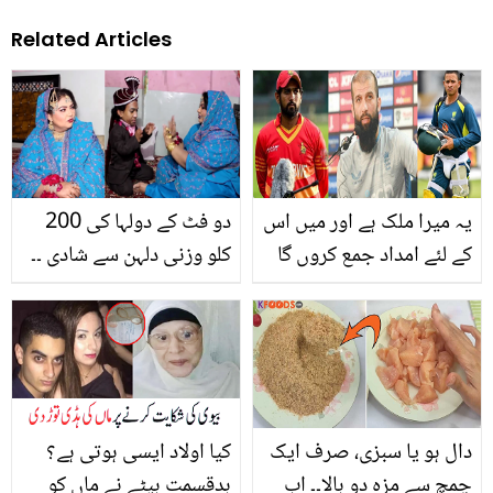
Related Articles
یہ میرا ملک ہے اور میں اس
دو فٹ کے دولہا کی 200
کے لئے امداد جمع کروں گا
کلو وزنی دلہن سے شادی ۔۔
تو کسی کے دادا پاکستانی
اِن دونوں کی شادی کیسے
ہیں۔۔ 3 ایسے غیر ملکی
ہوئی، جانیئے دلچسپ
کھلاڑی جن کا تعلق
کہانی
پاکستان سے ہے
دال ہو یا سبزی، صرف ایک
کیا اولاد ایسی ہوتی ہے؟
چمچ سے مزہ دو بالا۔۔ اب
بدقسمت بیٹے نے ماں کو