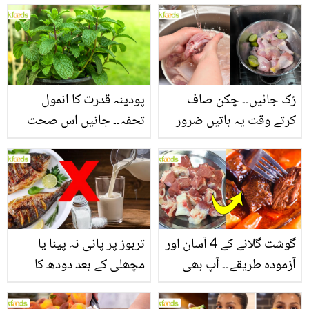
بنانے کے چند قدرتی طریقے
منرلز اور اینٹی آکسیڈنٹس
سے بھرپور اس سبزی کے
فائدے
رُک جائیں۔۔ چکن صاف
پودینہ قدرت کا انمول
کرتے وقت یہ باتیں ضرور
تحفہ۔۔ جانیں اس صحت
یاد رکھیں
بخش پتوں کے 10 حیرت
انگیز طبی فوائد
گوشت گلانے کے 4 آسان اور
تربوز پر پانی نہ پینا یا
آزمودہ طریقے۔۔ آپ بھی
مچھلی کے بعد دودھ کا
جانیں انٹرنیشنل شیف کے
استعمال۔۔ جانیں کھانوں
بتائے راز
سے متعلق غلط فہمیوں کی