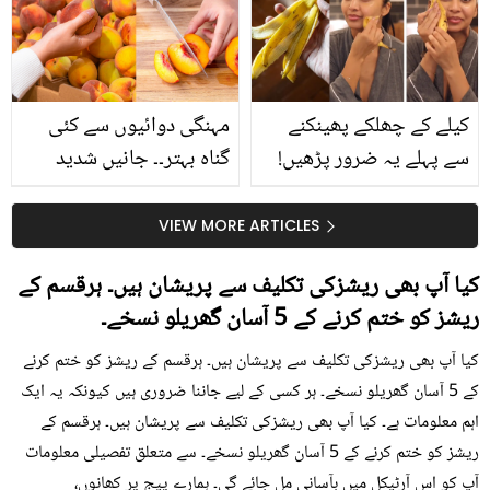
حقیقت کیا ہے اور افواہ
کیا؟
کیلے کے چھلکے پھینکنے
مہنگی دوائیوں سے کئی
سے پہلے یہ ضرور پڑھیں!
گناہ بہتر۔۔ جانیں شدید
جلد کے 3 بڑے مسائل کا
گرمی کے موسم میں آڑو
سستا اور قدرتی حل
کیوں کھانا چاہیے؟
VIEW MORE ARTICLES
کیا آپ بھی ریشزکی تکلیف سے پریشان ہیں۔ ہرقسم کے
ریشز کو ختم کرنے کے 5 آسان گھریلو نسخے۔
کیا آپ بھی ریشزکی تکلیف سے پریشان ہیں۔ ہرقسم کے ریشز کو ختم کرنے
کے 5 آسان گھریلو نسخے۔ ہر کسی کے لیے جاننا ضروری ہیں کیونکہ یہ ایک
اہم معلومات ہے۔ کیا آپ بھی ریشزکی تکلیف سے پریشان ہیں۔ ہرقسم کے
ریشز کو ختم کرنے کے 5 آسان گھریلو نسخے۔ سے متعلق تفصیلی معلومات
آپ کو اس آرٹیکل میں بآسانی مل جائے گی۔ ہمارے پیج پر کھانوں،