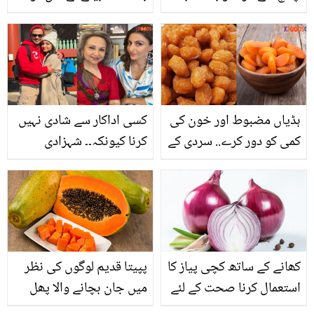
گھر میں بنائیں آسان
معزور کر کے بیوی کے ساتھ
طریقے سے ایسا چکن پاؤڈر،
ریستوران چلا گیا، مجرم کے
جو سادے کھانے میں بھی
ساتھ کیا ہوا؟
جان ڈال دے
ہڈیاں مضبوط اور خون کی
کسی اداکار سے شادی نہیں
کمی کو دور کرے.. سردی کے
کرنا کیونکہ۔۔ شہزادی
موسم میں خشک آلو بخارا
جیسی زندگی گزارنے والی
کھانے کے فائدے
سوہا خان کو شرمیلا خان
نے یہ نصیحت کیوں کی
تھی؟
کھانے کے ساتھ کچی پیاز کا
پپیتا قدیم لوگوں کی نظر
استعمال کرنا صحت کے لئے
میں جان بچانے والا پھل
کتنا مفید ہے؟ جانیں پیاز
لیکن چند نقصانات بھی