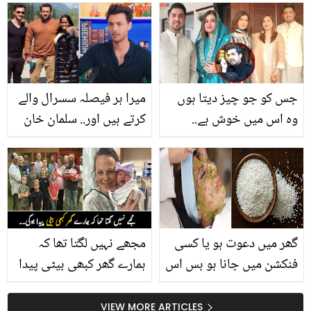
میں کے استعمال میں چھپے
صحت کے کئی حیرت انگیز
راز
جس کو جو چیز دیتا ہوں
میرا ہر فیصلہ سسرال والے
وہ اس میں خوش ہے..
کرتے ہیں اور.. سلمان خان
تینوں بیویوں کے آپس میں
بہنوئی آیوش شرما کے
کیسے تعلقات ہیں؟ اقرار
ساتھ کیا سلوک کرتے ہیں؟
الحسن کی دلچسپ گفتگو
گھر میں دعوت ہو یا کسی
مجھے نہیں لگتا تھا کہ
فنکشن میں جانا ہو بس اس
ہمارے گھر کبھی بیٹی پیدا
ماسک کو لگا لیں ۔۔ ڈاکٹر
ہوگی ۔۔ 14 بیٹوں کے بعد
بلقیس نے بنایا فیشل کی
جب ماں نے بیٹی کو جنم
VIEW MORE ARTICLES