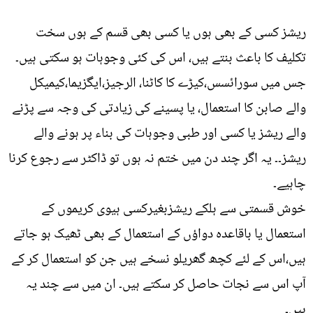
ریشز کسی کے بھی ہوں یا کسی بھی قسم کے ہوں سخت
تکلیف کا باعث بنتے ہیں، اس کی کئی وجوہات ہو سکتی ہیں۔
جس میں سورائسس،کیڑے کا کاٹنا، الرجیز،ایگزیما،کیمیکل
والے صابن کا استعمال، یا پسینے کی زیادتی کی وجہ سے پڑنے
والے ریشز یا کسی اور طبی وجوہات کی بناء پر ہونے والے
ریشز۔۔ یہ اگر چند دن میں ختم نہ ہوں تو ڈاکٹر سے رجوع کرنا
چاہیے۔
خوش قسمتی سے ہلکے ریشزبغیرکسی ہیوی کریموں کے
استعمال یا باقاعدہ دواؤں کے استعمال کے بھی ٹھیک ہو جاتے
ہیں،اس کے لئے کچھ گھریلو نسخے ہیں جن کو استعمال کر کے
آپ اس سے نجات حاصل کر سکتے ہیں۔ ان میں سے چند یہ
ہیں۔