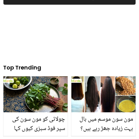
جگہ ساگو/ سابو دانے کا
دیا تو خاوند نے اہلیہ کے
جادوئی ماسک
ساتھ کیا سلوک کیا؟
Top Trending
مون سون موسم میں بال
چولائی کو مون سون کی
بہت زیادہ جھڑ رہے ہیں؟
سپر فوڈ سبزی کیوں کہا
جانیں بالوں کو مضبوط
جاتا ہے؟ جانیں وٹامنز،