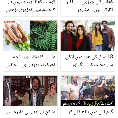
کھانے کی چیزوں سے نظر
گوشت کھانا پسند نہیں ہے
اتارتی ہیں ۔۔ مشہور
؟ جسم میں کمزوری بڑھتی
شخصیات جو بُری نظر سے
جا رہی ہے؟ ڈاکٹر بلقیس نے
بچنے کے کیا کرتی ہیں؟
بتادیا ہائی پروٹین پاؤڈرسے
ہر قسم کی کمزوری کا گھر
بیٹھے بہترین علاج
18 سال کی عمر میں لڑکی
ملیریا کا بخار ہو یا زخم
سے محبت کرنے لگا اور
ٹھیک نہ ہورہے ہوں۔۔ جانیں
پھر.. شادی شدہ ہونے کے
املی کے پتوں آپ کی کس
باوجود مداح ہمایوں کو
طرح مدد کرستے ہیں؟ 5
شوہر کیوں مانتی تھی؟
حیرت انگیز فوائد
گرم تیل میں ہاتھ ڈال کر
مالکن نے اپنے ہی ملازم سے