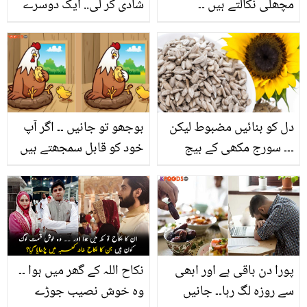
مچھلی نکالتے ہیں ۔۔
شادی کر لی.. ایک دوسرے
دیکھیے اس شخص کا ہاتھ
کو سلمان خان اور کترینہ
کس وجہ سے نہیں جلتا؟
کیف کہتے ہیں! مالکن نے
نوکر سے شادی کی کیا وجہ
بتائی؟
دل کو بنائیں مضبوط لیکن
بوجھو تو جانیں ۔۔ اگر آپ
۔۔۔ سورج مکھی کے بیج
خود کو قابل سمجھتے ہیں
کھانے کے چند ایسے فائدے
تو ان 2 تصاویر میں سے 5
جو جان کر آپ بھی
بڑے فرق تلاش کریں؟
استعمال کرنے پر مجبور ہو
جائیں گے!
پورا دن باقی ہے اور ابھی
نکاح اللہ کے گھر میں ہوا ۔۔
سے روزہ لگ رہا۔۔ جانیں
وہ خوش نصیب جوڑے