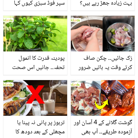
بہت زیادہ جھڑ رہے ہیں؟
سپر فوڈ سبزی کیوں کہا
جانیں بالوں کو مضبوط
جاتا ہے؟ جانیں وٹامنز،
بنانے کے چند قدرتی طریقے
منرلز اور اینٹی آکسیڈنٹس
سے بھرپور اس سبزی کے
فائدے
رُک جائیں۔۔ چکن صاف
پودینہ قدرت کا انمول
کرتے وقت یہ باتیں ضرور
تحفہ۔۔ جانیں اس صحت
یاد رکھیں
بخش پتوں کے 10 حیرت
انگیز طبی فوائد
گوشت گلانے کے 4 آسان اور
تربوز پر پانی نہ پینا یا
آزمودہ طریقے۔۔ آپ بھی
مچھلی کے بعد دودھ کا