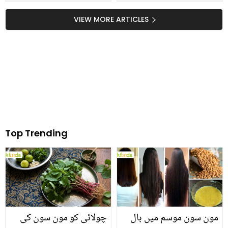
رمضان المبارک میں کون
کون ہیں جن کا نکاح خانہ
سی غذائیں کھانے سے آپ
کعبہ میں پڑھایا گیا؟
VIEW MORE ARTICLES
کو روزہ نہیں لگے گا؟
Top Trending
مون سون موسم میں بال
چولائی کو مون سون کی