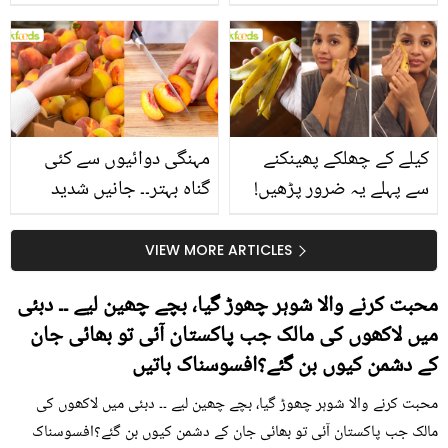
جانیں انٹرنیشنل شیف کے
استعمال۔۔ جانیں کھانوں
بتائے راز
سے متعلق غلط فہمیوں کی
حقیقت کیا ہے اور افواہ
کیا؟
کیلے کے چھلکے پھینکنے
مہنگی دوائیوں سے کئی
سے پہلے یہ ضرور پڑھیں!
گناہ بہتر۔۔ جانیں شدید
جلد کے 3 بڑے مسائل کا
گرمی کے موسم میں آڑو
سستا اور قدرتی حل
کیوں کھانا چاہیے؟
VIEW MORE ARTICLES
محبت کرنے والا شوہر چھوڑ گیا، بچے چھین لیے ۔۔ دبئی
میں لاکھوں کی مالک جب پاکستان آئی تو بھائی جان
کے دشمن کیوں بن گئے؟افسوسناک باتیں
محبت کرنے والا شوہر چھوڑ گیا، بچے چھین لیے ۔۔ دبئی میں لاکھوں کی
مالک جب پاکستان آئی تو بھائی جان کے دشمن کیوں بن گئے؟افسوسناک