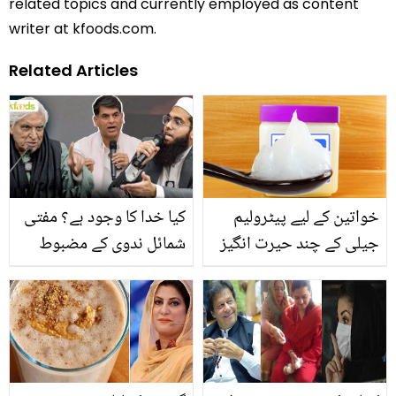
related topics and currently employed as content
writer at kfoods.com.
Related Articles
خواتین کے لیے پیٹرولیم
کیا خدا کا وجود ہے؟ مفتی
جیلی کے چند حیرت انگیز
شمائل ندوی کے مضبوط
استعمالات
دلائل، جاوید اختر گڑبڑا
گئے! ویڈیو