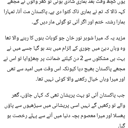
یوں کچھ وقت بعد ہماری شادی ہوئی تو گھر والوں نے مجھے
کہہ ڈالا کہ تم نے ہماری ناک کٹوا دی ہے، پاکستان مت آنا، تمہارا
ہمارا رشتہ ختم اور اگر آئی تو گولی مار دیں گے۔
مزید یہ کہ میرا شوہر نور خان جو کوہاٹ بنوں کا رہنے والا تھا
وہ وہاں دبئ میں چوری کے اِلزام میں بند ہو گیا جسے میں نے
بہت ہی مشکلوں سے 2 دن کیلئے ضمانت پر چھڑوایا تو اس نے
مجھے پاکستان بھیج دیا کیونکہ اس وقت میں امید سے تھی
اور میرا وہاں خیال رکھنے والا کوئی نہیں تھا۔
جب پاکستان آئی تو بہت پریشان تھی کہ کہاں جاؤں، گھر
والے تو رکھیں گے نہیں اسی پریشانی میں سیڑھیوں سے پاؤں
پھسلا اور میرا معصوم بچہ دنیا میں آنے سے پہلے رخصت ہو
گیا۔