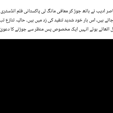
 ناصر ادیب نے ہاتھ جوڑ کر معافی مانگ لی پاکستانی فلم انڈسٹ
اتے ہیں، اس بار خود شدید تنقید کی زد میں ہیں۔ حالیہ تنازع ت
ل اٹھاتے ہوئے انہیں ایک مخصوص پس منظر سے جوڑنے کا دعویٰ ک