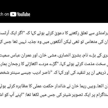
یرامنڈی سے تعلق رکھنے کا دعویٰ کرتے ہوئے کہا کہ "اگر ایک آرٹسٹ
 زبان کی مٹھاس تو تھی لیکن آنکھوں میں وہ جذبہ نہیں تھا جس ک
ری کے بڑے نام، بشریٰ انصاری، مشی خان، اور عمران عباس سمیت 
ی سخت مذمت کرتے ہوئے کہا، "گڑے مردے اکھاڑنے کا رجحان ہمارے
 ذریعے ان پر تنقید کی اور کہا کہ "ناصر ادیب جیسے سینئر شخ
اٹھا، وہیں ریما خان نے شاندار حکمتِ عملی کا مظاہرہ کرتے ہو
نسٹاگرام پر ایک تصویر شیئر کی جس میں لکھا تھا: "اپنے آپ کو