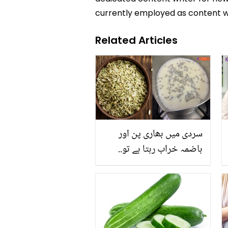
currently employed as content w
Related Articles
سردی میں بھاری پن اور
ہاضمہ خراب رہتا ہے تو..
جانیں سونف کا دودھ بنانے
کا وہ طریقہ جو کئی
تکلیفوں سے نجات دے