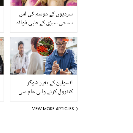
سردیوں کے موسم کی اس
سستی سبزی کے طبی فوائد
جان کر آپ ضرور اسے کھانے
کو تیار ہو جائیں گے
انسولین کے بغیر شوگر
کنٹرول کرنے والی عام سی
سبزی۔۔ جانیں ماہرین نے
شوگر کے مریضوں کو کون
VIEW MORE ARTICLES
سی سبزی کھانے کا مشورہ
دے دیا؟