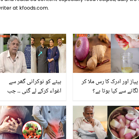
riter at kfoods.com.
پیاز اور ادرک کا رس ملا کر
بیٹے کو نوکرانی گھر سے
لگانے سے کیا ہوتا ہے؟
اغواء کرکے لے گئی ۔۔ جب
جانیئے بے رونق چہرے اور
فضیلہ قیصر کا بیٹا گھر سے
خراب بالوں کو ٹھیک کرنے
غائب ہوا تو اداکارہ کے شوہر
میں یہ کیسے مدد کرسکتا
نے ان کو کونسی کڑوی بات
ہے
کہی؟