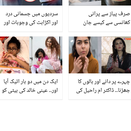
صرف پیاز سے پرانی
سردیوں میں جسمانی درد
کھانسی سے کیسے جان
اور اکڑاہٹ کی وجوہات اور
چھڑائیں؟ نزلہ اور کھانسی
اِن سے آرام پانے کے چند
فوری دور کرنے والا جادوئی
مفید طریقے
ٹانک
چہرے پر دانے اور بالوں کا
ایک دن میں دو بار اٹیک آیا
جھڑنا۔۔ ڈاکٹر ام راحیل کی
اور۔۔ عینی خالد کی بیٹی کو
بتائی آسان سی ٹرک جس
اچانک ایسا کیا ہوا تھا اور
سے گھر بیٹھے ہارمونز کے
اب حالت کیسی ہے؟
مسائل کم کیے جاسکتے ہیں