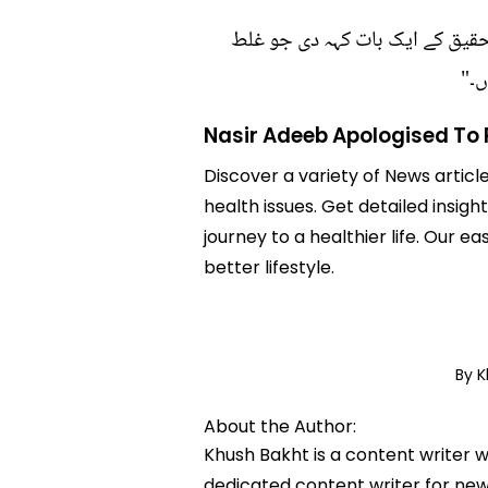
 تحقیق کے ایک بات کہہ دی جو غلط
ں۔"
Nasir Adeeb Apologised T
Discover a variety of News artic
health issues. Get detailed insig
journey to a healthier life. Ou
better lifestyle.
By 
About the Author:
Khush Bakht is a content writer w
dedicated content writer for news