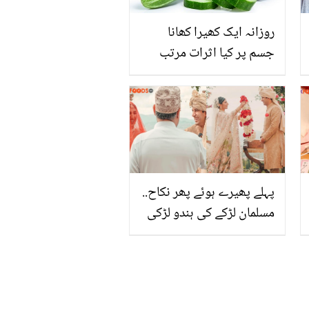
روزانہ ایک کھیرا کھانا
جسم پر کیا اثرات مرتب
کرتا ہے؟
پہلے پھیرے ہوئے پھر نکاح..
مسلمان لڑکے کی ہندو لڑکی
سے شادی کا واقعہ کس جگہ
پیش آیا؟