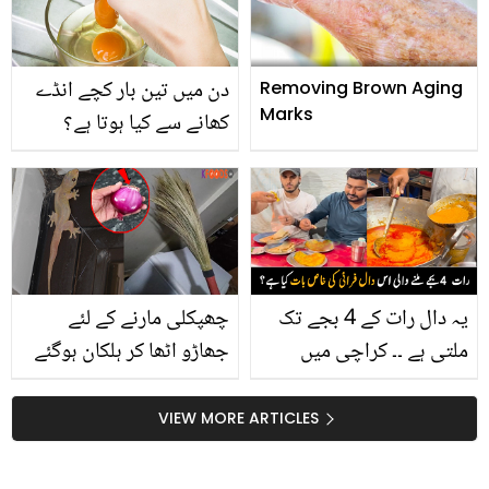
پریشانی کا حل پائیں
دن میں تین بار کچے انڈے
Removing Brown Aging
Marks
کھانے سے کیا ہوتا ہے؟
یہ دال رات کے 4 بجے تک
چھپکلی مارنے کے لئے
ملتی ہے ۔۔ کراچی میں
جھاڑو اٹھا کر ہلکان ہوگئے
موجود ایسی دکان جہاں
ہیں تو ٹہریں.. جانیں گھر
کی مشہور دال کھانے کے
میں موجود عام سی
VIEW MORE ARTICLES
لیے لوگ رات میں آتے ہیں
چیزوں سے چھپکلی کو
منٹوں میں باہر کرنے کے