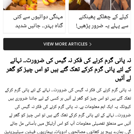
کیلے کے چھلکے پھینکنے
مہنگی دوائیوں سے کئی
سے پہلے یہ ضرور پڑھیں!
گناہ بہتر۔۔ جانیں شدید
جلد کے 3 بڑے مسائل کا
گرمی کے موسم میں آڑو
سستا اور قدرتی حل
کیوں کھانا چاہیے؟
VIEW MORE ARTICLES
نہ پانی گرم کرنے کی فکر نہ گیس کی ضرورت۔۔ نہانے
کے لئے پانی گرم کرکے تھک گئے ہیں تو اس چیز کو گھر
لے آئیں
نہ پانی گرم کرنے کی فکر نہ گیس کی ضرورت۔۔ نہانے کے لئے پانی گرم کرکے
تھک گئے ہیں تو اس چیز کو گھر لے آئیں ہر کسی کے لیے جاننا ضروری ہیں
کیونکہ یہ ایک اہم معلومات ہے۔ نہ پانی گرم کرنے کی فکر نہ گیس کی
ضرورت۔۔ نہانے کے لئے پانی گرم کرکے تھک گئے ہیں تو اس چیز کو گھر لے
آئیں سے متعلق تفصیلی معلومات آپ کو اس آرٹیکل میں بآسانی مل جائے
گی۔ ہمارے پیج پر کھانوں، مصالحوں، ادویات، بیماریوں، فیشن، سیلیبریٹیز،