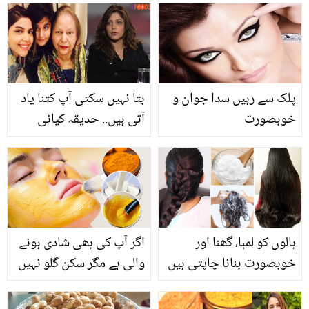
پلک سے رہیں سدا جوان و
بتا نہیں سکتی آپ کتنا یاد
خوبصورت
آتی ہیں.. حدیقہ کیانی
مرحومہ والدہ کی سالگرہ
کے دن انھیں یاد کر کے
جذباتی ہوگئیں
بالوں کو لمبا، گھنا اور
اگر آپ کی بھی شادی ہونے
خوبصورت بنانا چاپتی ہیں
والی ہے مگر سکن گلو نہیں
تو جانیں گھر میں شیمپو
کر رہی تو اب گھر میں ہی
بنانے کے دو آسان طریقے
گولڈن ملک کی 5 منٹ کی