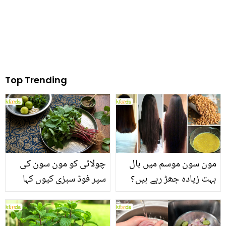
طریقے
Top Trending
مون سون موسم میں بال
چولائی کو مون سون کی
بہت زیادہ جھڑ رہے ہیں؟
سپر فوڈ سبزی کیوں کہا
جانیں بالوں کو مضبوط
جاتا ہے؟ جانیں وٹامنز،
بنانے کے چند قدرتی طریقے
منرلز اور اینٹی آکسیڈنٹس
سے بھرپور اس سبزی کے