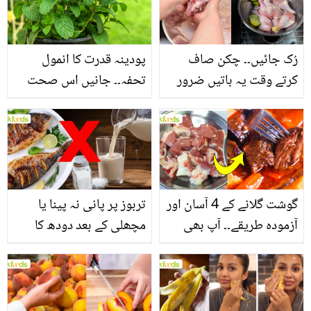
فائدے
رُک جائیں۔۔ چکن صاف
پودینہ قدرت کا انمول
کرتے وقت یہ باتیں ضرور
تحفہ۔۔ جانیں اس صحت
یاد رکھیں
بخش پتوں کے 10 حیرت
انگیز طبی فوائد
گوشت گلانے کے 4 آسان اور
تربوز پر پانی نہ پینا یا
آزمودہ طریقے۔۔ آپ بھی
مچھلی کے بعد دودھ کا
جانیں انٹرنیشنل شیف کے
استعمال۔۔ جانیں کھانوں
بتائے راز
سے متعلق غلط فہمیوں کی
حقیقت کیا ہے اور افواہ
کیا؟