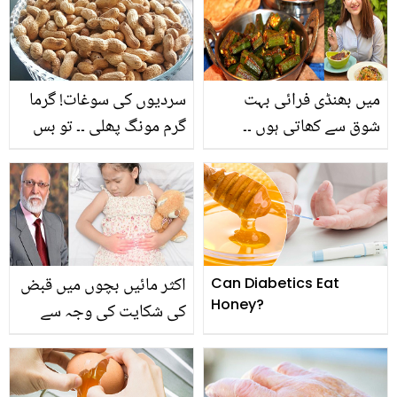
جو کریں بالوں کی
یہ زبردست بیوٹی ٹپ کا
خوبصورتی میں اضافہ اور
استعمال کریں اور پارلر کے
ڈالیں ان میں نئی جان
خرچے سے بچیں۔۔
میں بھنڈی فرائی بہت
سردیوں کی سوغات! گرما
شوق سے کھاتی ہوں ۔۔
گرم مونگ پھلی ۔۔ تو بس
پاکستانی اداکارائیں کھانے
پھر مونگ پھلی کھائیں
میں کون سی ڈش پسند
لمبی عمر پائیں، جانیئے اس
کرتی ہیں؟
کے حیرت انگیز فوائد
اکثر مائیں بچوں میں قبض
Can Diabetics Eat
Honey?
کی شکایت کی وجہ سے
پریشان رہتی ہیں، ڈاکٹر
عبدالغفار آغا کا بتایا ہوا یہ
نسخہ آزمائیں اور اس