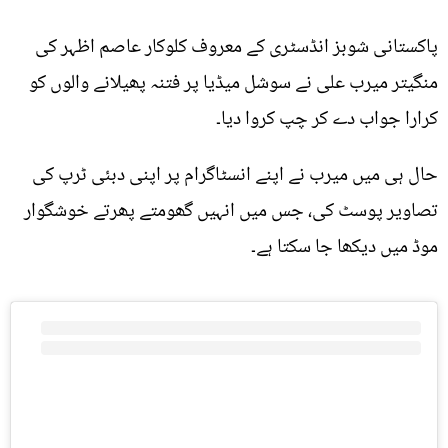
پاکستانی شوبز انڈسٹری کے معروف کلوکار عاصم اظہر کی
منگیتر میرب علی نے سوشل میڈیا پر فتنہ پھیلانے والوں کو
کرارا جواب دے کر چپ کروا دیا۔
حال ہی میں میرب نے اپنے انسٹاگرام پر اپنی دبئی ٹرپ کی
تصاویر پوسٹ کی، جس میں انہیں گھومتے پھرتے خوشگوار
موڈ میں دیکھا جا سکتا ہے۔