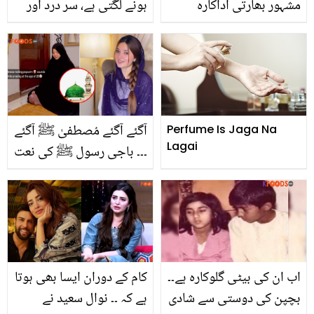
مشہور بھارتی اداکارہ
ہونے لگتی ہے، سر درد اور
طیارہ حادثے سے بال بال
مائیگرین کے درد کا سستا
بچ گئیں، جہاز میں کیا
علاج ۔۔ ڈاکٹر عیسٰی کا
اچانک کیا خرابی ہوگئی
آسان نسخہ اور کچھ
تھی؟ دیکھئے
گھریلو ٹوٹکے
آگئے آگئے مُصطفیٰ ﷺ آگئے
Perfume Is Jaga Na
Lagai
۔۔۔ باجی رسول ﷺ کی نعت
پڑھ رہی ہو یا گانا گانے
بیٹھی ہو؟ ربیکا کے نعت
پڑھنے پر سوشل میڈیا
صارفین بھڑک اُٹھے
اب ان کی بیٹی گلوکارہ ہے۔۔
کام کے دوران ایسا بھی ہوتا
بچپن کی دوستی سے شادی
ہے کہ ۔۔ نوال سعید نے