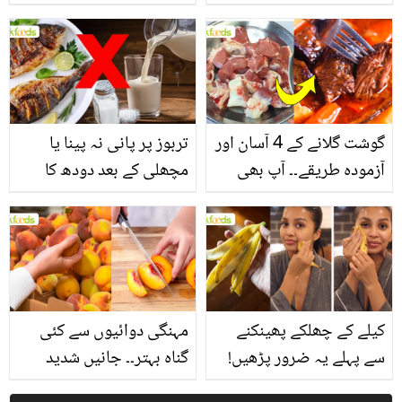
یاد رکھیں
بخش پتوں کے 10 حیرت
انگیز طبی فوائد
گوشت گلانے کے 4 آسان اور
تربوز پر پانی نہ پینا یا
آزمودہ طریقے۔۔ آپ بھی
مچھلی کے بعد دودھ کا
جانیں انٹرنیشنل شیف کے
استعمال۔۔ جانیں کھانوں
بتائے راز
سے متعلق غلط فہمیوں کی
حقیقت کیا ہے اور افواہ
کیا؟
کیلے کے چھلکے پھینکنے
مہنگی دوائیوں سے کئی
سے پہلے یہ ضرور پڑھیں!
گناہ بہتر۔۔ جانیں شدید
جلد کے 3 بڑے مسائل کا
گرمی کے موسم میں آڑو