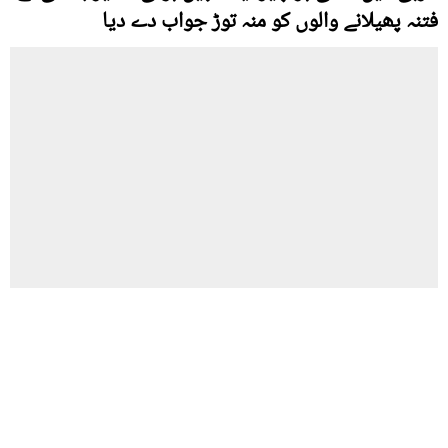
فتنہ پھیلانے والوں کو منہ توڑ جواب دے دیا