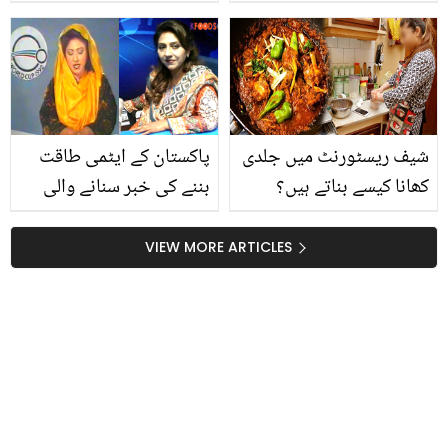
کا سفر! کیا آپ اس مشہور
ساتھی اداکاروں کے ساتھ
شخصیت اور ان کی اہلیہ
کام کرنے سے متعلق تجربے
کو پہچان سکتے ہیں؟
میں کیا کہا؟ ویڈیو
شیف ریسٹورنٹ میں جلدی
پاکستان کے ایٹمی طاقت
کھانا کیسے بناتے ہیں؟
بننے کی خبر سنانے والی
جانیں پروفیشنل طریقے
آواز خاموش ہوگئی.. ماضی
تاکہ آپ بھی بچائیں اپنا
کی مشہور یہ نیوز اینکر
VIEW MORE ARTICLES
وقت اور بڑھائیں کھانوں کا
کون تھیں؟
ذائقہ!