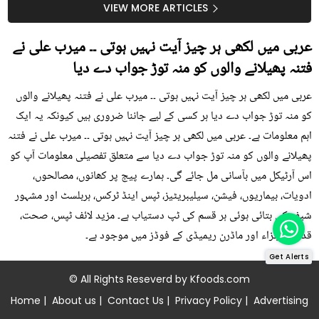
سستا اور قدرتی حل
کیوں کھانا چاہیے؟
VIEW MORE ARTICLES
عربی میں لکھی ہر چیز آیت نہیں ہوتی ۔۔ میرب علی نے
فتنہ پھیلانے والوں کو منہ توڑ جواب دے دیا
عربی میں لکھی ہر چیز آیت نہیں ہوتی ۔۔ میرب علی نے فتنہ پھیلانے والوں
کو منہ توڑ جواب دے دیا ہر کسی کے لیے جاننا ضروری ہیں کیونکہ یہ ایک
اہم معلومات ہے۔ عربی میں لکھی ہر چیز آیت نہیں ہوتی ۔۔ میرب علی نے فتنہ
پھیلانے والوں کو منہ توڑ جواب دے دیا سے متعلق تفصیلی معلومات آپ کو
اس آرٹیکل میں بآسانی مل جائے گی۔ ہمارے پیج پر کھانوں، مصالحوں،
ادویات، بیماریوں، فیشن، سیلیبریٹیز، ٹپس اینڈ ٹرکس، ہربلسٹ اور مشہور
شیف کی بتائی ہوئی ہر قسم کی ٹپ دستیاب ہے۔ مزید لائف ٹپس، صحت،
قدرتی اجزاء اور ماڈرن ریمیڈی کے فوڈز میں موجود ہے۔
Get Alerts
© All Rights Reseverd by
Kfoods.com
Home
|
About us
|
Contact Us
|
Privacy Policy
|
Advertising