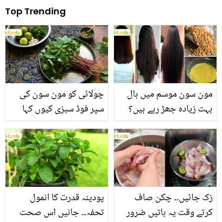
Top Trending
مون سون موسم میں بال
چولائی کو مون سون کی
بہت زیادہ جھڑ رہے ہیں؟
سپر فوڈ سبزی کیوں کہا
جانیں بالوں کو مضبوط
جاتا ہے؟ جانیں وٹامنز،
بنانے کے چند قدرتی طریقے
منرلز اور اینٹی آکسیڈنٹس
سے بھرپور اس سبزی کے
فائدے
رُک جائیں۔۔ چکن صاف
پودینہ قدرت کا انمول
کرتے وقت یہ باتیں ضرور
تحفہ۔۔ جانیں اس صحت