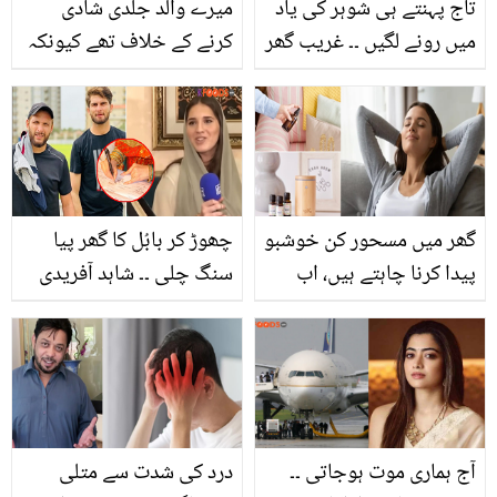
تاج پہنتے ہی شوہر کی یاد
میرے والد جلدی شادی
میں رونے لگیں ۔۔ غریب گھر
کرنے کے خلاف تھے کیونکہ
کی لڑکی سرگم کوشل نے
۔۔ کاجول کی شادی اجے
مس ورلڈ کا اعزاز کیسے
دیوگن سے کرنے پر ان کے
اپنے نام کر لیا؟ ویڈیو
والد کیوں راضی نہیں تھے؟
گھر میں مسحور کن خوشبو
چھوڑ کر بابُل کا گھر پیا
پیدا کرنا چاہتے ہیں، اب
سنگ چلی ۔۔ شاہد آفریدی
ائیر فریشنر کو بھول جائیں
کی بیٹی اور شاہین آفریدی
8 زبردست گھریلو ٹوٹکے
کی شادی کس تاریخ کو
آزمائیں
ہوگی؟
آج ہماری موت ہوجاتی ۔۔
درد کی شدت سے متلی