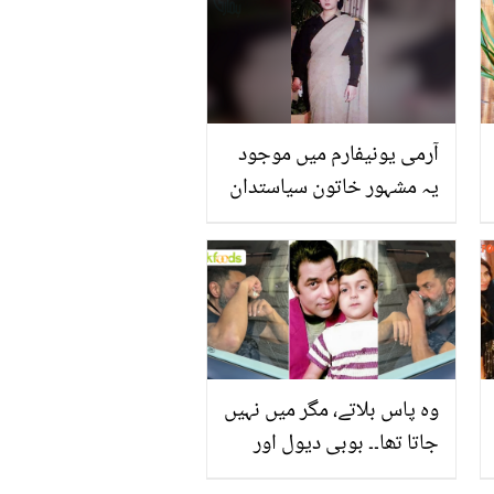
کیلیئے کیا لکھا؟
آرمی یونیفارم میں موجود
یہ مشہور خاتون سیاستدان
کون ہیں؟
وہ پاس بلاتے، مگر میں نہیں
جاتا تھا۔۔ بوبی دیول اور
دھرمیندر میں دوریوں کی