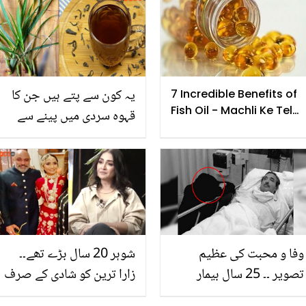
اینٹی ایجنگ ماسک بنائیں
یہ کون سے پتے ہیں جن کا
7 Incredible Benefits of
Fish Oil - Machli Ke Tel
قہوہ سردی میں پینے سے
Me Chupe Sehat Ke 7
جسم کی چربی پگھلتی ہے
Khazane
اور کولیسٹرول کا مسئلہ
بھی قدرتی طور پر کنٹرول
ہو جاتا ہے؟
وفا و محبت کی عظیم
شوہر 20 سال بڑے تھے۔۔
تصویر ۔۔ 25 سال بیمار
زارا ترین کو شادی کے صرف
شوہر کی خدمت کرنے والی
4 مہینے میں کیا کچھ سہنا