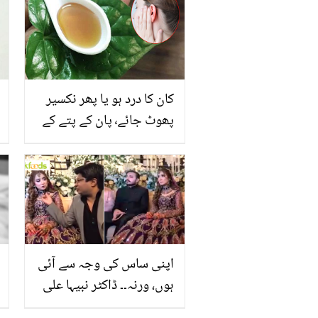
کان کا درد ہو یا پھر نکسیر
پھوٹ جائے٬ پان کے پتے کے
جوس میں چند قطرے اس
خاص چیز کے ملائيں اور
کمال دیکھیں
اپنی ساس کی وجہ سے آئی
ہوں، ورنہ۔۔ ڈاکٹر نبیہا علی
کے ساتھ شادی کے بعد ایسا