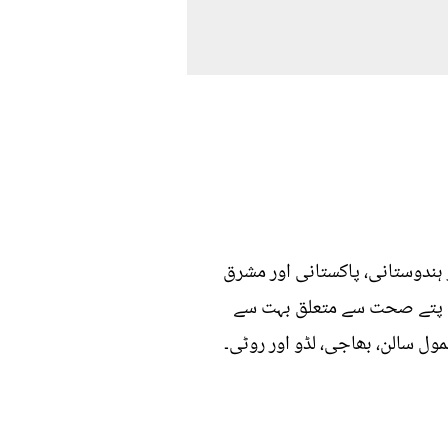
ہندوستانی، پاکستانی اور مشرق
ے پتے صحت سے متعلق بہت سے
ول سالن، بھاجی، لڈو اور روٹی۔