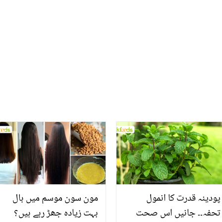
بیوی نے اپنے ایک عمل سے
پڑا؟ طلاق پر بات کرتے ہوئے
آج کی عورتوں کو کیا پیغام
آنسو نہ روک سکیں
دیا؟
پودینہ قدرت کا انمول
مون سون موسم میں بال
تحفہ۔۔ جانیں اس صحت
بہت زیادہ جھڑ رہے ہیں؟