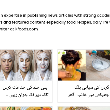
th expertise in publishing news articles with strong acad
 and featured content especially food recipes, daily life 
riter at kfoods.com.
گردن کی سیاہی پلک
اپنی جلد کی حفاظت کریں
جھپکتے میں غائب.. گھر
تاکہ دیر تک جوان رہیں ۔۔
بیٹھے لیزر ٹریٹمنٹ جیسے
اپنی جلد کو دوبارہ تروتازہ
نتائج! دیکھیں
کرنے کے لئے بہت آسان