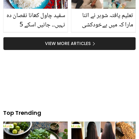
تعلیم یافتہ شوہر نے اتنا
سفید چاول کھانا نقصان دہ
مارا کہ میں بےخودکشی
نہیں۔۔ جانیں اسکے 5
کرنے کی کوشش بھی کی..
صحت بخش فوائد، جو نہ
بڑی ڈگری کا مطلب اچھا
کھانے والوں کو بھی کھانے
VIEW MORE ARTICLES
کردار نہیں ہوتا! افسوسناک
پر مجبور کردے
کہانی
Top Trending