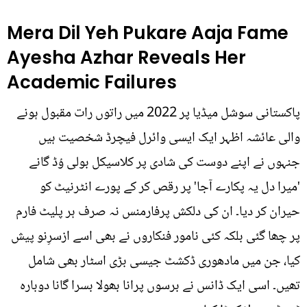
Mera Dil Yeh Pukare Aaja Fame
Ayesha Azhar Reveals Her
Academic Failures
پاکستانی سوشل میڈیا پر 2022 میں راتوں رات مقبول ہونے
والی عائشہ اظہر ایک ایسی وائرل فیچرڈ شخصیت ہیں
جنہوں نے اپنے دوست کی شادی پر کلاسیکل بولی وُڈ گانے
'میرا دل یہ پکارے آجا' پر رقص کر کے پورے انٹرنیٹ کو
حیران کر دیا۔ ان کی دلکش پرفارمنس نہ صرف ہر پلیٹ فارم
پر چھا گئی بلکہ کئی نامور فنکاروں نے بھی اسے ازسرِنو پیش
کیا، جن میں مادھوری ڈکشٹ جیسی بڑی اسٹار بھی شامل
تھیں۔ اسی ایک ڈانس نے برسوں پرانا بھولا بسرا گانا دوبارہ