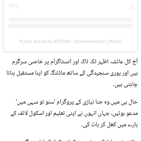
A post shared by AYESHA. (@ayeshaazhar_official)
آج کل عائشہ اظہر ٹک ٹاک اور انسٹاگرام پر خاصی سرگرم
ہیں اور پوری سنجیدگی کے ساتھ ماڈلنگ کو اپنا مستقبل بنانا
چاہتی ہیں۔
حال ہی میں وہ حنا نيازی کے پروگرام 'سنو تو سہی میں'
مدعو ہوئیں، جہاں انہوں نے اپنی تعلیم اور اسکول لائف کے
بارے میں کھل کر بات کی۔