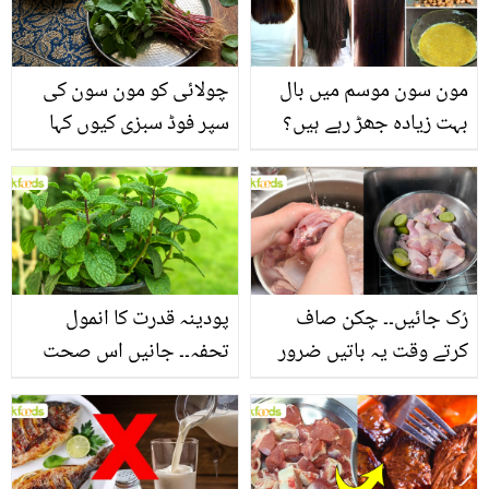
مون سون موسم میں بال
چولائی کو مون سون کی
بہت زیادہ جھڑ رہے ہیں؟
سپر فوڈ سبزی کیوں کہا
جانیں بالوں کو مضبوط
جاتا ہے؟ جانیں وٹامنز،
بنانے کے چند قدرتی طریقے
منرلز اور اینٹی آکسیڈنٹس
سے بھرپور اس سبزی کے
فائدے
رُک جائیں۔۔ چکن صاف
پودینہ قدرت کا انمول
کرتے وقت یہ باتیں ضرور
تحفہ۔۔ جانیں اس صحت
یاد رکھیں
بخش پتوں کے 10 حیرت
انگیز طبی فوائد