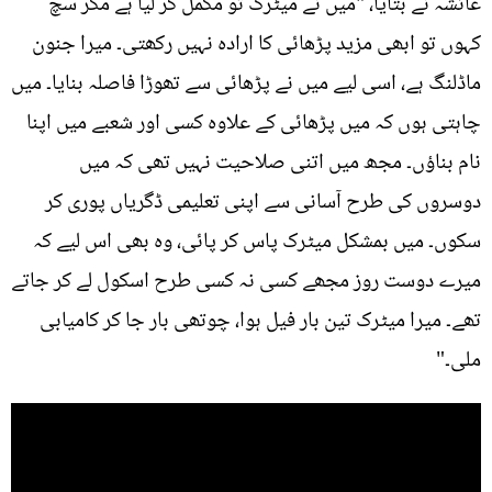
عائشہ نے بتایا، "میں نے میٹرک تو مکمل کر لیا ہے مگر سچ
کہوں تو ابھی مزید پڑھائی کا ارادہ نہیں رکھتی۔ میرا جنون
ماڈلنگ ہے، اسی لیے میں نے پڑھائی سے تھوڑا فاصلہ بنایا۔ میں
چاہتی ہوں کہ میں پڑھائی کے علاوہ کسی اور شعبے میں اپنا
نام بناؤں۔ مجھ میں اتنی صلاحیت نہیں تھی کہ میں
دوسروں کی طرح آسانی سے اپنی تعلیمی ڈگریاں پوری کر
سکوں۔ میں بمشکل میٹرک پاس کر پائی، وہ بھی اس لیے کہ
میرے دوست روز مجھے کسی نہ کسی طرح اسکول لے کر جاتے
تھے۔ میرا میٹرک تین بار فیل ہوا، چوتھی بار جا کر کامیابی
ملی۔"