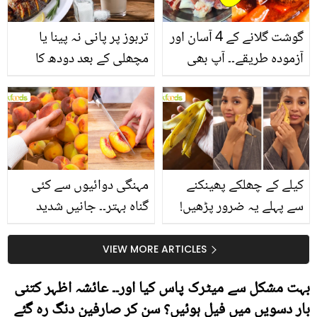
گوشت گلانے کے 4 آسان اور
تربوز پر پانی نہ پینا یا
آزمودہ طریقے۔۔ آپ بھی
مچھلی کے بعد دودھ کا
جانیں انٹرنیشنل شیف کے
استعمال۔۔ جانیں کھانوں
بتائے راز
سے متعلق غلط فہمیوں کی
حقیقت کیا ہے اور افواہ
کیا؟
کیلے کے چھلکے پھینکنے
مہنگی دوائیوں سے کئی
سے پہلے یہ ضرور پڑھیں!
گناہ بہتر۔۔ جانیں شدید
جلد کے 3 بڑے مسائل کا
گرمی کے موسم میں آڑو
سستا اور قدرتی حل
کیوں کھانا چاہیے؟
VIEW MORE ARTICLES
بہت مشکل سے میٹرک پاس کیا اور۔۔ عائشہ اظہر کتنی
بار دسویں میں فیل ہوئیں؟ سن کر صارفین دنگ رہ گئے