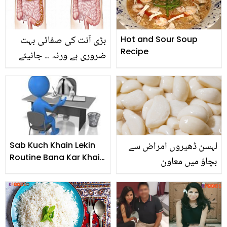
بھی جانیے
بڑی آنت کی صفائی بہت
Hot and Sour Soup
Recipe
ضروری ہے ورنہ ۔۔ جانیئے
وہ کون سی غذائیں ہیں جو
بڑی آنے کی صفائی کرتی
ہیں
لہسن ڈھیروں امراض سے
Sab Kuch Khain Lekin
Routine Bana Kar Khain
بچاؤ میں معاون
- Cooking Expert Maira