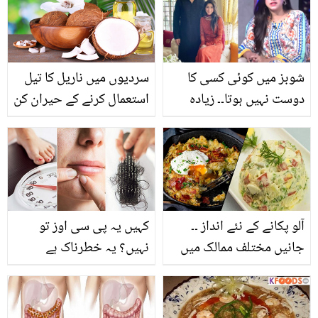
شوبز میں کوئی کسی کا
سردیوں میں ناریل کا تیل
دوست نہیں ہوتا۔۔ زیادہ
استعمال کرنے کے حیران کن
خرچ کرنے کے باوجود مریم
فائدے
نفیس کے شوہر بیوی سے
کیوں ڈرتے ہیں؟
آلو پکانے کے نئے انداز ۔۔
کہیں یہ پی سی اوز تو
جانیں مختلف ممالک میں
نہیں؟ یہ خطرناک ہے
کن کن طریقوں سے آلو بنایا
خواتین میں کون سی
جاتا ہے ؟
علامات پی سی اوز کی
نشاندہی کرتی ہیں۔۔ آپ