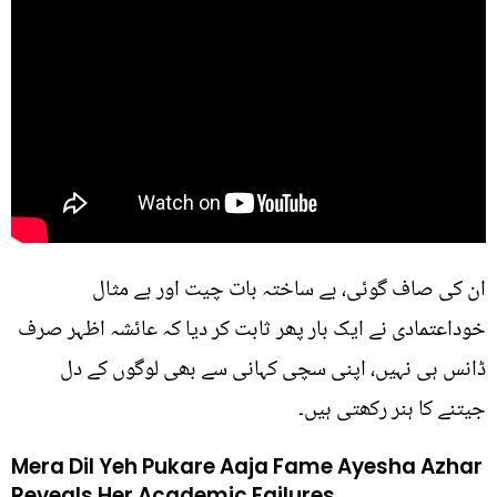
ان کی صاف گوئی، بے ساختہ بات چیت اور بے مثال
خوداعتمادی نے ایک بار پھر ثابت کر دیا کہ عائشہ اظہر صرف
ڈانس ہی نہیں، اپنی سچی کہانی سے بھی لوگوں کے دل
جیتنے کا ہنر رکھتی ہیں۔
Mera Dil Yeh Pukare Aaja Fame Ayesha Azhar
Reveals Her Academic Failures