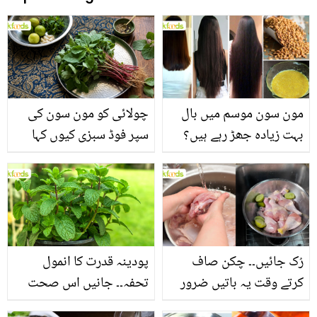
مون سون موسم میں بال
چولائی کو مون سون کی
بہت زیادہ جھڑ رہے ہیں؟
سپر فوڈ سبزی کیوں کہا
جانیں بالوں کو مضبوط
جاتا ہے؟ جانیں وٹامنز،
بنانے کے چند قدرتی طریقے
منرلز اور اینٹی آکسیڈنٹس
سے بھرپور اس سبزی کے
فائدے
رُک جائیں۔۔ چکن صاف
پودینہ قدرت کا انمول
کرتے وقت یہ باتیں ضرور
تحفہ۔۔ جانیں اس صحت
یاد رکھیں
بخش پتوں کے 10 حیرت