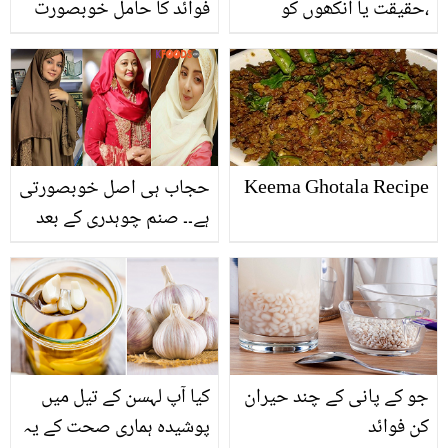
،حقیقت یا آنکھوں کو
فوائد کا حامل خوبصورت
دھوکہ؟ دیکھیئے 5 ایسی
پودا
تصاویر جنہوں نے لوگوں
کے دماغ چکرا کر رکھ دیا
Keema Ghotala Recipe
حجاب ہی اصل خوبصورتی
ہے۔۔ صنم چوہدری کے بعد
ایک اور اداکارہ دین کے
راستے پر! پرانی تصاویر ہٹا
دیں
جو کے پانی کے چند حیران
کیا آپ لہسن کے تیل میں
کن فوائد
پوشیدہ ہماری صحت کے یہ