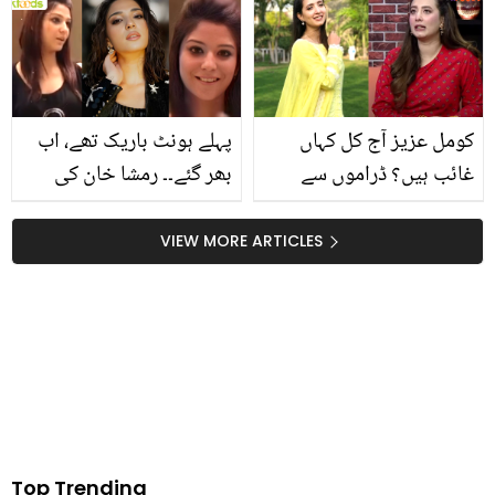
لوگوں کے ساتھ انہی کے
شاداب خان کا اہلیہ کے لیے
برتن میں کیسے کھانا کھاتا
خوبصورت پیغام
ہے؟ آگے کیا ہوا؟ دیکھئے
ویڈیو
کومل عزیز آج کل کہاں
پہلے ہونٹ باریک تھے، اب
غائب ہیں؟ ڈراموں سے
بھر گئے۔۔ رمشا خان کی
دوری کی اصل کہانی بتا دی
پرانی ویڈیو وائرل!
ڈرماٹولوجسٹ نے سرجری
VIEW MORE ARTICLES
کا راز کھولتے ہوئے کیا
بتایا؟
Top Trending