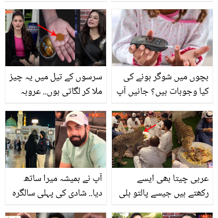
9 راز جانتے ہیں؟
بچوں میں شوگر ہونے کی
سرسوں کے تیل میں یہ چیز
کیا وجوہات ہیں؟ جانیں آپ
ملا کر لگاتی ہوں.. عروبہ
اپنے بچوں کو کیسے اس
مرزا اور فائزہ خان نے اپنے
بیماری سے بچا سکتے ہیں
خوبصورت بالوں کا کیا راز
تاکہ ننّھے بچے رہیں صحت
بتایا؟
مند اور توانا
عربی چیتا بھی ایسے
آپ نے ہمیشہ میرا ساتھ
رکھتے ہیں جیسے پالتو بلی
دیا.. شادی کی پہلی سالگرہ
ہو ۔۔ سعودی عرب میں چیتا
پر عمرہ ادا کرتے ہوئے