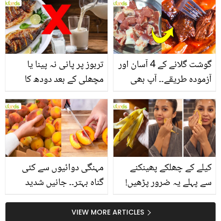
انگیز طبی فوائد
گوشت گلانے کے 4 آسان اور
تربوز پر پانی نہ پینا یا
آزمودہ طریقے۔۔ آپ بھی
مچھلی کے بعد دودھ کا
جانیں انٹرنیشنل شیف کے
استعمال۔۔ جانیں کھانوں
بتائے راز
سے متعلق غلط فہمیوں کی
حقیقت کیا ہے اور افواہ
کیا؟
کیلے کے چھلکے پھینکنے
مہنگی دوائیوں سے کئی
سے پہلے یہ ضرور پڑھیں!
گناہ بہتر۔۔ جانیں شدید
جلد کے 3 بڑے مسائل کا
گرمی کے موسم میں آڑو
سستا اور قدرتی حل
کیوں کھانا چاہیے؟
VIEW MORE ARTICLES