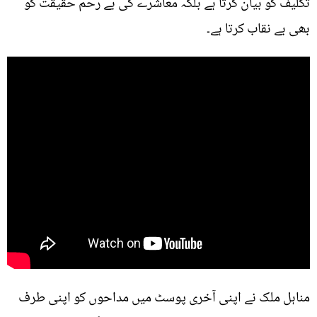
تکلیف کو بیان کرتا ہے بلکہ معاشرے کی بے رحم حقیقت کو
بھی بے نقاب کرتا ہے۔
مناہل ملک نے اپنی آخری پوسٹ میں مداحوں کو اپنی طرف