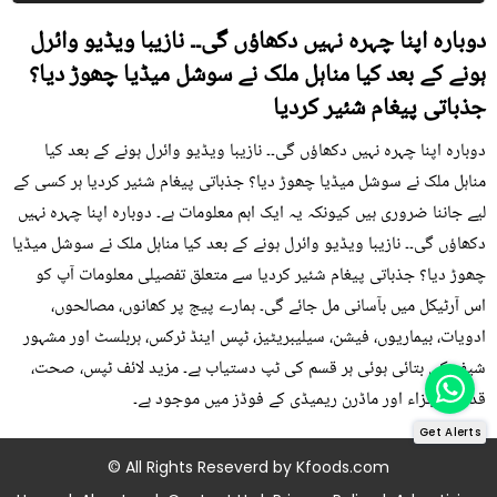
دوبارہ اپنا چہرہ نہیں دکھاؤں گی۔۔ نازیبا ویڈیو وائرل
ہونے کے بعد کیا مناہل ملک نے سوشل میڈیا چھوڑ دیا؟
جذباتی پیغام شئیر کردیا
دوبارہ اپنا چہرہ نہیں دکھاؤں گی۔۔ نازیبا ویڈیو وائرل ہونے کے بعد کیا
مناہل ملک نے سوشل میڈیا چھوڑ دیا؟ جذباتی پیغام شئیر کردیا ہر کسی کے
لیے جاننا ضروری ہیں کیونکہ یہ ایک اہم معلومات ہے۔ دوبارہ اپنا چہرہ نہیں
دکھاؤں گی۔۔ نازیبا ویڈیو وائرل ہونے کے بعد کیا مناہل ملک نے سوشل میڈیا
چھوڑ دیا؟ جذباتی پیغام شئیر کردیا سے متعلق تفصیلی معلومات آپ کو
اس آرٹیکل میں بآسانی مل جائے گی۔ ہمارے پیج پر کھانوں، مصالحوں،
ادویات، بیماریوں، فیشن، سیلیبریٹیز، ٹپس اینڈ ٹرکس، ہربلسٹ اور مشہور
شیف کی بتائی ہوئی ہر قسم کی ٹپ دستیاب ہے۔ مزید لائف ٹپس، صحت،
قدرتی اجزاء اور ماڈرن ریمیڈی کے فوڈز میں موجود ہے۔
Get Alerts
© All Rights Reseverd by
Kfoods.com