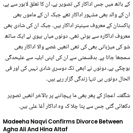
کے ہاتھ میں جس اداکار کی تصویر ہے، ان کا تعلق لاہور سے ہے،
ان کے والد بھی مشہور اداکار تھے جبکہ ان کے ماموں بھی
پاکستان کے معروف سینیئر اداکار ہیں۔ جبکہ ان کی شادی بھی
معروف اداکارہ سے ہوئی تھی. دونوں میاں بیوی نے ایک ساتھ
شو کی میزبانی بھی کی تھی انھیں غصے والا اداکار بھی
سمجھا جاتا ہے. بدقسمتی سے ان کی اپنی اہلیہ سے علیحدگی
ہوچکی ہے، دونوں نے ابھی تک دوسری شادی نہیں کی اور فی
الحال دونوں ہی تنہا زندگی گزار رہے ہیں۔
شگفتہ اعجاز کے پھر بھی ما پہچاننے پر بالآخر انھیں تصویر
دکھائی گئی جس سے پتا چلا کہ وہ اداکار آغا علی ہیں.
Madeeha Naqvi Confirms Divorce Between
Agha Ali And Hina Altaf