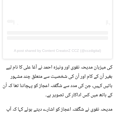
A post shared by Content CreatorZ CCZ (@cczdigital)
کی میزبان مدیحہ نقوی اور ونیزہ احمد نے آغا علی کا نام لیے
بغیر اُن کے کام اور اُن کی شخصیت سے متعلق چند مشہور
باتیں کہیں، جن کی مدد سے شگفتہ اعجاز کو پہچاننا تھا کہ اُن
کے ہاتھ میں کس اداکار کی تصویر ہے۔
مدیحہ نقوی نے شگفتہ اعجاز کو اشارے دیتے ہوئے کہا کہ آپ