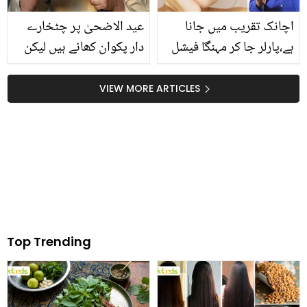
اچانک تقریب میں جانا
عید الاضحیٰ پر چٹخارے
ہے،پارلر جا کر مہنگا فیشل
دار پکوان کھانے ہیں لیکن
کروانے کا ٹا ئم نہیں ہے تو
صحت بھی برقرار رکھنی
گھبرانا نہیں ہے ،ڈاکٹر
ہے، جانیئے صحت مند
VIEW MORE ARTICLES
عیسیٰ کا حسین اور چمکدار
طریقے سے عید الاضحیٰ
جلد کا کرشماتی نسخہ
منانے کے چند اہم نکات
آزمائیں اور پارلر کو کہیں
بائی بائی
Top Trending