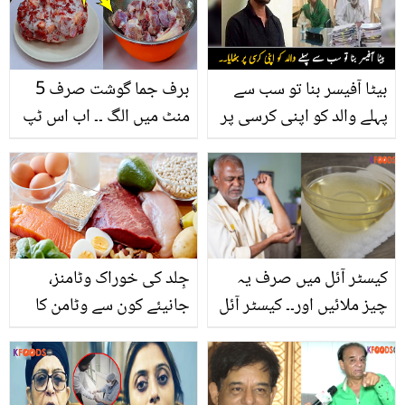
کردیا
بیٹا آفیسر بنا تو سب سے
برف جما گوشت صرف 5
پہلے والد کو اپنی کرسی پر
منٹ میں الگ ۔۔ اب اس ٹپ
بٹھایا ۔۔ بھارت کا وہ پہلا
کو آزمائیں اور گھنٹوں
مسلمان لڑکا جس نے بڑا
گوشت پگھلانے کے انتظار
امتحان پاس کر لیا
سے چھٹکارہ پائیں
کیسٹر آئل میں صرف یہ
جِلد کی خوراک وٹامنز،
چیز ملائیں اور۔۔ کیسٹر آئل
جانیئے کون سے وٹامن کا
کے استعمال کے 3 طریقے
استعمال آپ کی جِلد کو
جو کریں آپ کی کئی
صاف اور صحت مند بنا
مشکلات آسان
سکتا ہے؟