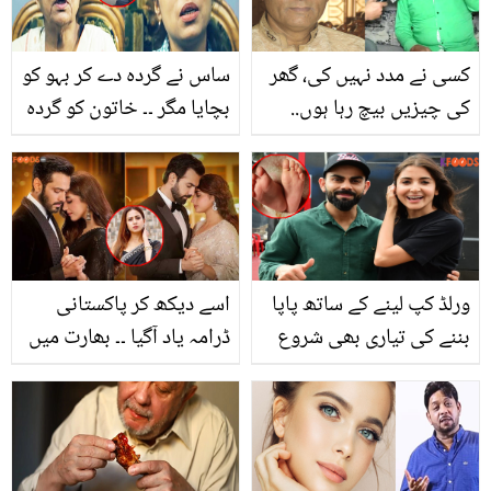
کسی نے مدد نہیں کی، گھر
ساس نے گردہ دے کر بہو کو
کی چیزیں بیچ رہا ہوں..
بچایا مگر ۔۔ خاتون کو گردہ
خواجہ سلیم کس بیماری کا
تو مل گیا، لیکن ان کے ساتھ
شکار ہوگئے؟ ویڈیو نے
ایسا کیا ہوا کہ یہ دوبارہ
لوگوں کو دکھی کردیا
موت کے منہ میں جا
پہنچی؟
ورلڈ کپ لینے کے ساتھ پاپا
اسے دیکھ کر پاکستانی
بننے کی تیاری بھی شروع
ڈرامہ یاد آگیا ۔۔ بھارت میں
ہوگئی.. ویرات اور انوشکا
پاکستانی اسٹائل ڈرامے کی
کے ہاں ننھے مہمان کی آمد
دھوم، پروڈیوسر سرگن
کب ہوگی؟
مہتا نے کیا کہا؟