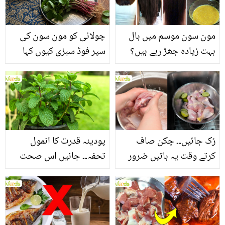
مون سون موسم میں بال
چولائی کو مون سون کی
بہت زیادہ جھڑ رہے ہیں؟
سپر فوڈ سبزی کیوں کہا
جانیں بالوں کو مضبوط
جاتا ہے؟ جانیں وٹامنز،
بنانے کے چند قدرتی طریقے
منرلز اور اینٹی آکسیڈنٹس
سے بھرپور اس سبزی کے
فائدے
رُک جائیں۔۔ چکن صاف
پودینہ قدرت کا انمول
کرتے وقت یہ باتیں ضرور
تحفہ۔۔ جانیں اس صحت
یاد رکھیں
بخش پتوں کے 10 حیرت
انگیز طبی فوائد