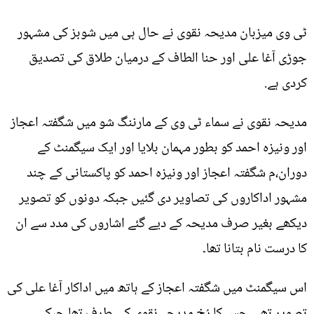
ٹی وی میزبان مدیحہ نقوی نے حال ہی میں شوبز کی مشہور
جوڑی آغا علی اور حنا الطاف کے درمیان طلاق کی تصدیق
کردی ہے.
مدیحہ نقوی نے سماء ٹی وی کے مارننگ شو میں شگفتہ اعجاز
اور ونیزہ احمد کو بطور مہمان بلایا اور ایک سیگمنٹ کے
دوران،م شگفتہ اعجاز اور ونیزہ احمد کو پاکستانی کے چند
مشہور اداکاروں کی تصاویر دی گئیں جبکہ دونوں کو تصویر
دیکھے بغیر صرف مدیحہ کے دیے گئے اشاروں کی مدد سے ان
کا درست نام بتانا تھا۔
اس سیگمنٹ میں شگفتہ اعجاز کے ہاتھ میں اداکار آغا علی کی
تصویر تھی جس کا رُخ مدیحہ نقوی کی طرف تھا جبکہ