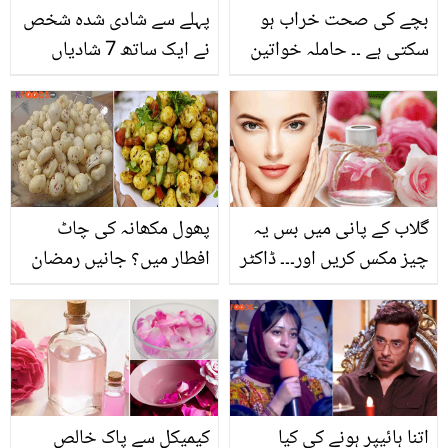
بچے کی صحت خراب ہو
پہلے سے شادی شدہ شخص
سکتی ہے ۔۔ حاملہ خواتین
نے ایک ساتھ 7 شادیاں
کی صحت مند غذاؤں سے
کرلیں۔۔ ہر بیوی کو منہ
متعلق ڈاکٹرز نے خبردار کر
دکھائی میں کیا قیمتی چیز
دیا
دی؟ دلچسپ واقعہ
گلاب کے پانی میں بس یہ
پھول مکھانہ کی چاٹ
چیز مکس کریں اور۔۔۔ ڈاکٹر
افطار میں؟ جانیں رمضان
بلقیس نے بتائی رنگ گورا
میں انرجی کم کرنے کے
کرنے کی اتنی سستی ٹپ
بجائے بڑھانے والی اس
جو کرے آپ کا رنگ صاف
چاٹ کے فائدے اور ترکیب
منٹوں میں
اتنا ہائیپر ہونے کی کیا
کیمیکل سے پاک خالص