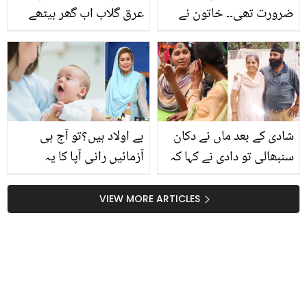
ضرورت تھی۔۔ خاتون نے
عرق گلاب اب گھر بیٹھے
فیصل قریشی سے ایسا کیا
بنائیں اور زبردست فائدے
سوال پوچھا جو وہ غصے
اٹھائیں۔۔
میں آگئے؟
شادی کے بعد ماں نے دکان
بے اولاد ہیں؟تو آج ہی
سنبھالی تو دادی نے کہا کہ
آزمائیں رانی آپا کا یہ
۔۔ گونگی بہری ماں نے ایسا
بہترین آزمودہ نسخہ
کیا کیا کہ بچوں سمیت سب
VIEW MORE ARTICLES
کے لیئے مثال بن گئی؟