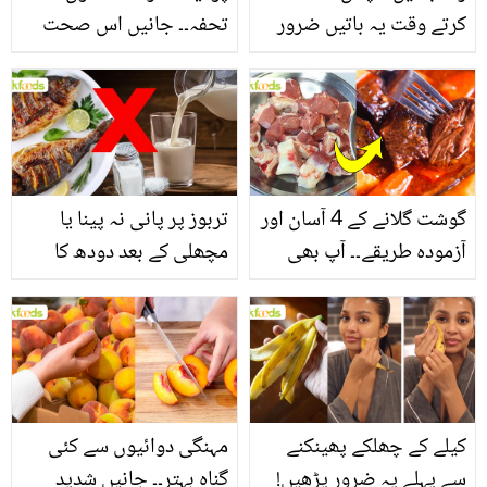
کرتے وقت یہ باتیں ضرور
تحفہ۔۔ جانیں اس صحت
یاد رکھیں
بخش پتوں کے 10 حیرت
انگیز طبی فوائد
گوشت گلانے کے 4 آسان اور
تربوز پر پانی نہ پینا یا
آزمودہ طریقے۔۔ آپ بھی
مچھلی کے بعد دودھ کا
جانیں انٹرنیشنل شیف کے
استعمال۔۔ جانیں کھانوں
بتائے راز
سے متعلق غلط فہمیوں کی
حقیقت کیا ہے اور افواہ
کیا؟
کیلے کے چھلکے پھینکنے
مہنگی دوائیوں سے کئی
سے پہلے یہ ضرور پڑھیں!
گناہ بہتر۔۔ جانیں شدید