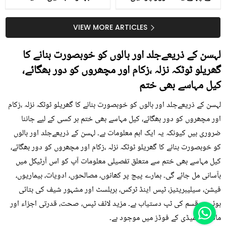
جلد کے 3 بڑے مسائل کا
گرمی کے موسم میں آڑو
سستا اور قدرتی حل
کیوں کھانا چاہیے؟
VIEW MORE ARTICLES
لہسن کے ذریعےجلد اور بالوں کو خوبصورت بنانے کا
گھریلو ٹوٹکہ نزلہ ،زکام اور مچھروں کو دور بھگائے،
کیل مہاسے بھی ختم
لہسن کے ذریعےجلد اور بالوں کو خوبصورت بنانے کا گھریلو ٹوٹکہ نزلہ ،زکام
اور مچھروں کو دور بھگائے، کیل مہاسے بھی ختم ہر کسی کے لیے جاننا
ضروری ہیں کیونکہ یہ ایک اہم معلومات ہے۔ لہسن کے ذریعےجلد اور بالوں
کو خوبصورت بنانے کا گھریلو ٹوٹکہ نزلہ ،زکام اور مچھروں کو دور بھگائے،
کیل مہاسے بھی ختم سے متعلق تفصیلی معلومات آپ کو اس آرٹیکل میں
بآسانی مل جائے گی۔ ہمارے پیج پر کھانوں، مصالحوں، ادویات، بیماریوں،
فیشن، سیلیبریٹیز، ٹپس اینڈ ٹرکس، ہربلسٹ اور مشہور شیف کی بتائی
ہوئی ہر قسم کی ٹپ دستیاب ہے۔ مزید لائف ٹپس، صحت، قدرتی اجزاء اور
ماڈرن ریمیڈی کے فوڈز میں موجود ہے۔