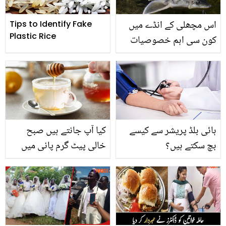
اس مچھلی کے انڈے میں
Tips to Identify Fake
Plastic Rice
کون سی اہم خصوصیات
موجود ہیں ؟ 20 لاکھ روپے
فی کلو بکنے والی اس
مہنگی ترین چیز کے فائدے
جان کر آپ حیران رہ جائیں
گے
ہائی بلڈ پریشر سے کیسے
کیا آپ جانتے ہیں صبح
بچ سکتے ہیں؟
خالی پیٹ گرم پانی میں
شہد ملا کر کیوں پیا جاتا
ہے؟ جانیں دلچسپ وجہ