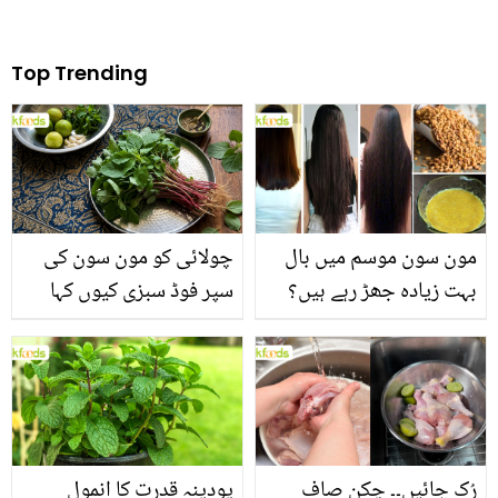
Top Trending
مون سون موسم میں بال
چولائی کو مون سون کی
بہت زیادہ جھڑ رہے ہیں؟
سپر فوڈ سبزی کیوں کہا
جانیں بالوں کو مضبوط
جاتا ہے؟ جانیں وٹامنز،
بنانے کے چند قدرتی طریقے
منرلز اور اینٹی آکسیڈنٹس
سے بھرپور اس سبزی کے
فائدے
رُک جائیں۔۔ چکن صاف
پودینہ قدرت کا انمول