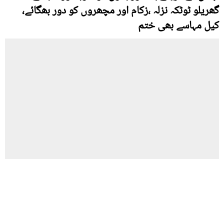
گھریلو ٹوٹکہ نزلہ ،زکام اور مچھروں کو دور بھگائے،
کیل مہاسے بھی ختم