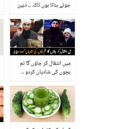
جوتے بناتا ہوں تاکہ ۔۔ ذہین
معذور طالب علم نے میٹرک
میں پنجاب بھر میں پہلی
پوزیشن حاصل کرلی
میں انتقال کر جاؤں گا تم
بچوں کی شادیاں کردو ۔۔
جمعہ کے دن جنید جمشید
کی بیوی کو کونسی وصیت
یاد آ جاتی ہے جو انہیں
شوہر کے آخری الفاظ کے
طور پر یاد ہے؟ ویڈیو