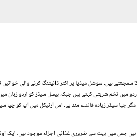
ا سمجھتے ہیں۔ سوشل میڈیا پر اکثر ڈائیٹنگ کرنے والی خواتین ت
دو میں تخم شربتی کہتے ہیں جبکہ بیسل سیڈز کو اردو زبان میں ت
گر چیا سیڈز زیادہ فائدے مند ہے۔ اس آرٹیکل میں آپ کو چیا سیڈ