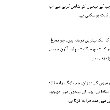
 چیا کے بیجوں کو شامل کرنے سے آپ
 ثابت ہوسکتی ہے۔
 ضروری غذائی اجزاء سے بھرے ہوتے ہیں۔ وہ اومیگا 3 فیٹی ایسڈز کا ایک بہترین ذریعہ ہیں، جو دماغ
 کیلشیم، میگنیشیم اور آئرن جیسے
 دیتے ہیں۔
میوں کے دوران، جب لوگ زیادہ تازہ
 سکتا ہے۔ چیا کے بیجوں میں موجود
 میں مدد فراہم کرتا ہے۔