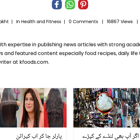
Bakht |
In
Health and Fitness
|
0 Comments |
16867 Views 
ith expertise in publishing news articles with strong ac
 and featured content especially food recipes, daily life 
riter at kfoods.com.
اگر آپ بھی لنڈے کے کپڑے
پارلر جا کر اب کیراٹن