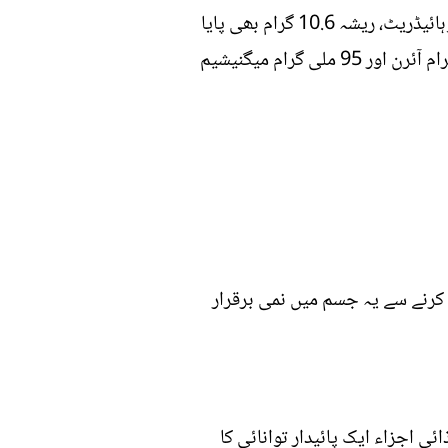
میں، 138 کیلوریز، 4.7 گرام پروٹین، اور 8.6 گرام چربی کے علاوہ اومیگا 3 فیٹی ایسڈ، 12.3 گرام کاربوہائیڈریٹ، ریشہ 10.6 گرام بھی پایا
جاتا ہے۔ چیا کے بیج کیلشیم کا ایک بہترین ذریعہ ہیں۔ چیا سیڈز میں 177 ملی گرام کیلشیم، 1.6 ملی گرام آئرن اور 95 ملی گرام میگنیشیم
 کرنے سے یہ جسم میں نمی برقرار
 اجزاء ایک پائیدار توانائی کا