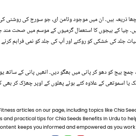
چھا ذریعہ ہیں۔ ان میں موجود وٹامن ای، جو سورج کی روشنی کی 
ں۔ چیا کے بیجوں کا استعمال گرمیوں کے موسم میں صحت مند جلد
ات جلد کی خشکی کو روکنے اور آپ کی جلد کو نمی فراہم کرنے م
 چمچ بیج کو دھو کر پانی میں بھگو دیں۔ انھیں پانی کے ساتھ یوں
ک یا اسموتھی کے علاوہ کٹے ہوئے پھلوں کے اوپر چھڑک کر بھی ک
itness articles on our page, including topics like Chia Se
ts and practical tips for Chia Seeds Benefits In Urdu to he
 content keeps you informed and empowered as you work t