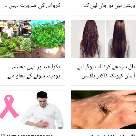
پہنتے ہیں تو جان لیں کہ
کروانے کی ضرورت نہیں ۔۔
انگریز اتنے مہنگے کپڑے
ڈاکٹر بلقیس نے بتایا
کیوں پھینک دیتے ہیں اور
گھنگریالے بالوں کو سیدھا
انہیں کافور سے دھونا کیوں
اور نرم و ملائم بنانے کا
ضروری ہے؟
طریقہ
بال سیدھے کرنا اب ہوگیا ہے
بکرا عید پر یہی دھنیہ،
آسان کیونکہ ڈاکٹر بلقیس
پودینہ سونے کے بھاؤ ملے
نے بتا دیا ہے سب سے آسان
گا.. جانیں عید سے پہلے ان
گھریلو طریقہ جو صرف 15
سبزیوں کو گھر میں ہی
منٹ میں بالوں کو سیدھا
کیسے اگائیں؟
کردے