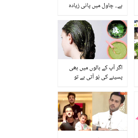
ہے.. چاول میں پانی زیادہ
ہوجائے تو اس کو منٹوں
میں کیسے ٹھیک کریں؟ 5
آزمودہ ٹوٹکے
اگر آپ کے بالوں میں بھی
پسینے کی بُو آتی ہے تو
جانیئے پودینے کا ہیئر ماسک
بنانے کا طریقہ جو منٹوں
میں پسینے کی بُو غائب
کرے اور بالوں کو بنائے
لچکدار