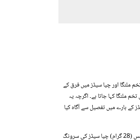
خم ملنگا اور چیا سیڈز میں فرق کے
خم ملنگا کہا جاتا ہے۔ اگرچہ یہ
ز کے بارے میں تفصیل سے آگاہ کیا
چیا کے بیج غذائیت کا ایک پاور ہاؤس ہیں جس میں بہت سے ضروری غذائی اجزاء موجود ہیں۔ ایک اونس (28 گرام) چیا سیڈز کی سرونگ