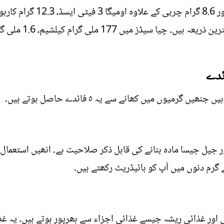
ئدے
رمیوں میں کھانے سے یہ ٥ فائدے حاصل ہوتے ہیں۔
 جیل جیسا مادہ بنانے کی قابل ذکر صلاحیت ہے۔ انھیں استعمال
 گرم دنوں میں آپ کو ہائیڈریٹ رکھتے ہیں۔
ور غذائی ریشہ جیسے غذائی اجزاء سے بھرپور ہوتے ہیں۔ یہ غذائی