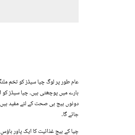
عام طور پر لوگ چیا سیڈز کو تخم ملنگ
بارے میں پوچھتی ہیں۔ چیا سیڈز کو ار
دونوں بیج ہی صحت کے لئے مفید ہیں م
جائے گا۔