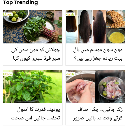
Top Trending
مون سون موسم میں بال
چولائی کو مون سون کی
بہت زیادہ جھڑ رہے ہیں؟
سپر فوڈ سبزی کیوں کہا
جانیں بالوں کو مضبوط
جاتا ہے؟ جانیں وٹامنز،
بنانے کے چند قدرتی طریقے
منرلز اور اینٹی آکسیڈنٹس
سے بھرپور اس سبزی کے
فائدے
رُک جائیں۔۔ چکن صاف
پودینہ قدرت کا انمول
کرتے وقت یہ باتیں ضرور
تحفہ۔۔ جانیں اس صحت
یاد رکھیں
بخش پتوں کے 10 حیرت