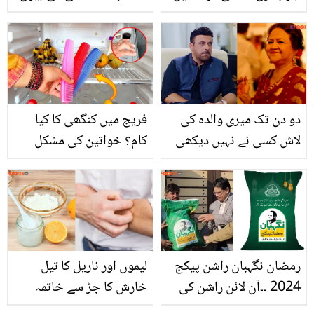
اضافہ کر سکتے ہیں؟
کا مذاق کیوں اڑایا؟ آشنا
جانیئے ان کے فوائد
شاہ میدان میں آگئیں
دو دن تک میری والدہ کی
فریج میں کنگھی کا کیا
لاش کسی نے نہیں دیکھی
کام؟ خواتین کی مشکل
۔۔ شمعون عباسی اپنی والدہ
آسان کرنے والی ایسی کمال
سے دور کیوں تھے؟ وجہ
کچن ٹپس، جو ان کے کام
بیان کردی
آئے
رمضان نگہبان راشن پیکج
لیموں اور ناریل کا تیل
2024 ۔۔آن لائن راشن کی
خارش کا جڑ سے خاتمہ
مکمل تفصیلات، طریقہ
کرے ۔۔ جانئے یہ دو چیزیں