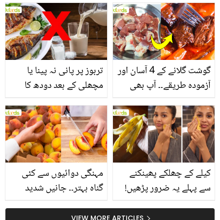
انگیز طبی فوائد
گوشت گلانے کے 4 آسان اور
تربوز پر پانی نہ پینا یا
آزمودہ طریقے۔۔ آپ بھی
مچھلی کے بعد دودھ کا
جانیں انٹرنیشنل شیف کے
استعمال۔۔ جانیں کھانوں
بتائے راز
سے متعلق غلط فہمیوں کی
حقیقت کیا ہے اور افواہ
کیا؟
کیلے کے چھلکے پھینکنے
مہنگی دوائیوں سے کئی
سے پہلے یہ ضرور پڑھیں!
گناہ بہتر۔۔ جانیں شدید
جلد کے 3 بڑے مسائل کا
گرمی کے موسم میں آڑو
سستا اور قدرتی حل
کیوں کھانا چاہیے؟
VIEW MORE ARTICLES