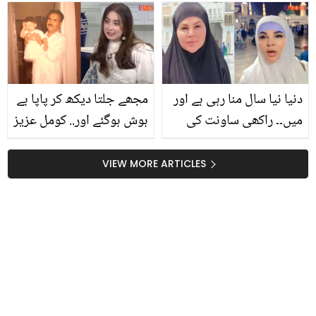
جانیں
کیسے آپ کی پریشانی دور
کرسکتی ہیں؟
دنیا نیا سال منا رہی ہے اور
مجھے جلتا دیکھ کر پاپا بے
میں۔۔ راکھی ساونت کی
ہوش ہوگئے اور.. کومل عزیز
عمرہ کرتے ویڈیو وائرل،
نے والد سے جڑا بچپن کا
مداحوں سے کیا کہا؟
واقعہ شئیر کردیا
VIEW MORE ARTICLES