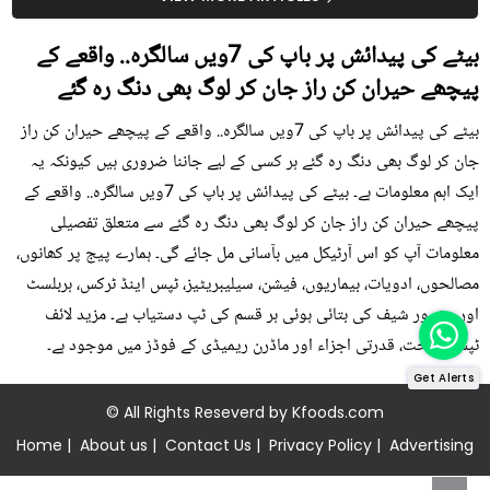
بیٹے کی پیدائش پر باپ کی 7ویں سالگرہ.. واقعے کے
پیچھے حیران کن راز جان کر لوگ بھی دنگ رہ گئے
بیٹے کی پیدائش پر باپ کی 7ویں سالگرہ.. واقعے کے پیچھے حیران کن راز
جان کر لوگ بھی دنگ رہ گئے ہر کسی کے لیے جاننا ضروری ہیں کیونکہ یہ
ایک اہم معلومات ہے۔ بیٹے کی پیدائش پر باپ کی 7ویں سالگرہ.. واقعے کے
پیچھے حیران کن راز جان کر لوگ بھی دنگ رہ گئے سے متعلق تفصیلی
معلومات آپ کو اس آرٹیکل میں بآسانی مل جائے گی۔ ہمارے پیج پر کھانوں،
مصالحوں، ادویات، بیماریوں، فیشن، سیلیبریٹیز، ٹپس اینڈ ٹرکس، ہربلسٹ
اور مشہور شیف کی بتائی ہوئی ہر قسم کی ٹپ دستیاب ہے۔ مزید لائف
ٹپس، صحت، قدرتی اجزاء اور ماڈرن ریمیڈی کے فوڈز میں موجود ہے۔
Get Alerts
© All Rights Reseverd by
Kfoods.com
Home
|
About us
|
Contact Us
|
Privacy Policy
|
Advertising