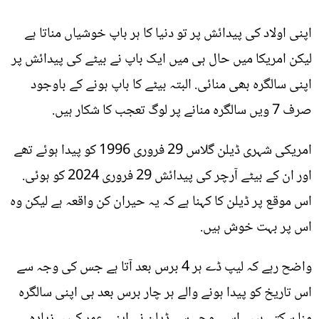
اپنی اولاد کی پیدائش پر تو دنیا کا ہر باپ خوشیاں مناتا ہے
لیکن امریکا میں حال ہی میں ایک باپ نے بیٹے کی پیدائش پر
اپنی سالگرہ بھی منائی. البتہ بیٹے کا باپ ہونے کے باوجود
صرف 7 ویں سالگرہ منانے پر لوگ تعجب کا شکار ہیں.
امریکی شہری ڈیلن گلاس 29 فروری 1996 کو پیدا ہوئے تھے
اور ان کے بیٹے آرچر کی پیدائش 29 فروری 2024 کو ہوئی.
اس موقع پر ڈیلن کا کہنا ہے کہ یہ حیران کن واقعہ ہے لیکن وہ
اس پر بہت خوش ہیں.
واضح رہے کہ لیپ ڈے ہر 4 برس بعد آتا ہے جس کی وجہ سے
اس تاریخ کو پیدا ہونے والے ہر چار برس بعد ہی اپنی سالگرہ
منا سکتے ہیں. اسی وجہ سے ڈیلن نے اپنی عمر کہیں زیادہ