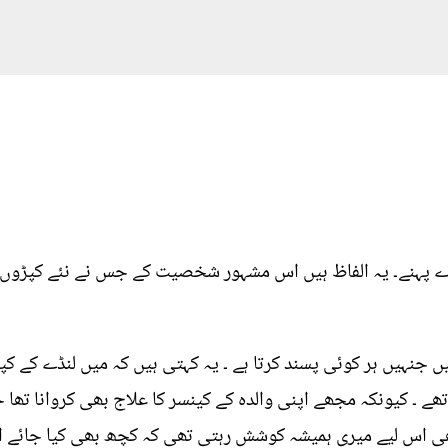
ڑے پہنے۔ یہ الفاظ ہیں اس مشہور شخصیت کے جس نے نئے کپڑوں 
ں جنہیں ہر کوئی پسند کرتا ہے ۔ یہ کہتی ہیں کہ میں لنڈے کے
ے ۔ کیونکہ مجھے اپنی والدہ کے کینسر کا علاج بھی کروانا تھا ج
 اس لیے میری ہمیشہ کوشش رہتی تھی کہ کچھ بھی کیا جائے اور