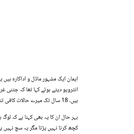
ایمان ایک مشہور ماڈل و اداکارہ ہیں 
انٹرویو دیتے ہوئے کہا تھا کہ جتنی غ
ہیں۔ 18 سال تک میرے حالات کافی تنگ تھے پھر میں نے بہت محنت کی، جس سےاپنا گھر خود بنایا۔
بہر حال ان کا یہ بھی کہنا ہے کہ لوگ 
کچھ کرنا نہیں پڑتا مگر یہ سچ نہیں