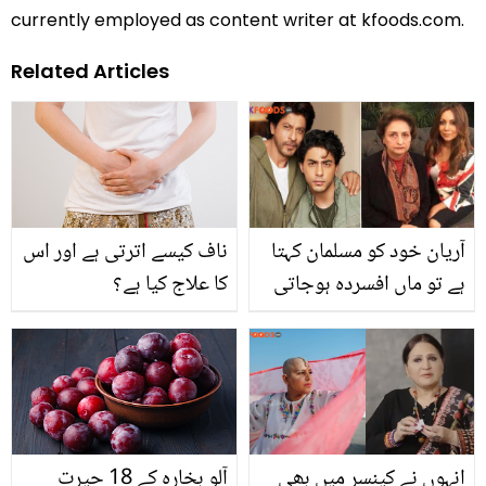
currently employed as content writer at kfoods.com.
Related Articles
آریان خود کو مسلمان کہتا
ناف کیسے اترتی ہے اور اس
ہے تو ماں افسردہ ہوجاتی
کا علاج کیا ہے؟
ہیں ۔۔ گوری خان نے اسلام
قبول کرنے کے بارے میں کیا
کہا؟
انہوں نے کینسر میں بھی
آلو بخارہ کے 18 حیرت