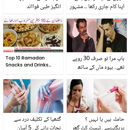
اپنا کام جاری رکھا ۔۔ مشہور
انگیز طبی فواائد
پاکستانی اداکارائیں جنہوں
نے کیسنر جیسے جان لیوا
مرض کو شکست دی اور
واپس زندگی کی طرف لوٹ
آئیں
باپ مرا تو صرف 30 روپے
Top 10 Ramadan
Snacks and Drinks
تھے.. بیوہ ماں کے ساتھ
Recipes
رشتے داروں کے اسٹور میں
رہنا پڑا! مشہور شخصیات
کا دکھ بھرا ماضی
حاملہ ہیں یا نہیں ؟
گٹھیا کے تکلیف درد سے
پریگنینسی ٹیسٹ کٹ گھر
نجات پانے کی 5 آسان