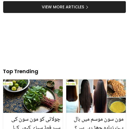
کو قصور وار کیوں ٹہرایا؟
اور مزیدار چیزیں بنانے کا
VIEW MORE ARTICLES
سچ سامنے آگیا
طریقہ
Top Trending
مون سون موسم میں بال
چولائی کو مون سون کی
بہت زیادہ جھڑ رہے ہیں؟
سپر فوڈ سبزی کیوں کہا