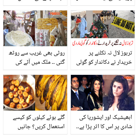
میں کیسے استعمال کریں؟
گھریلو ٹپس
کچھ ایسے مشورے جو
خواتین کے کام آئیں
تربوز لال نہ نکلنے پر
روٹی بھی غریب سے روٹھ
خریدار نے دکاندار کو گولی
گئی ۔۔ ملک میں آٹے کی
مار دی
قیمت تاریخ کی بلند ترین
سطح پر پہنچ گئی
ابھیشیک اور ایشوریا کی
گلے ہوئے کیلوں کو کیسے
شادی پر اس کا اثر پڑا ہے۔۔
استعمال کریں؟ جانیں
بچن خاندان نے نمرت کور
سستے کیلوں سے مہنگی