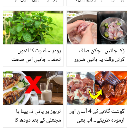
جانیں بالوں کو مضبوط
جاتا ہے؟ جانیں وٹامنز،
بنانے کے چند قدرتی طریقے
منرلز اور اینٹی آکسیڈنٹس
سے بھرپور اس سبزی کے
فائدے
رُک جائیں۔۔ چکن صاف
پودینہ قدرت کا انمول
کرتے وقت یہ باتیں ضرور
تحفہ۔۔ جانیں اس صحت
یاد رکھیں
بخش پتوں کے 10 حیرت
انگیز طبی فوائد
گوشت گلانے کے 4 آسان اور
تربوز پر پانی نہ پینا یا
آزمودہ طریقے۔۔ آپ بھی
مچھلی کے بعد دودھ کا
جانیں انٹرنیشنل شیف کے
استعمال۔۔ جانیں کھانوں