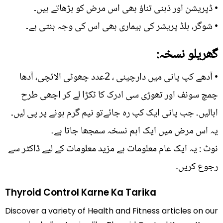
• ڈپریشن اور ذہنی تناؤ بھی اس مرض کو بڑھاتے ہیں۔
• شوگر، بلڈ پریشر کی بیماری بھی اس کی وجہ بنتی ہے۔
گھریلو نسخہ:
• آدھے کپ پانی میں دارچینی ، 2عدد چھوٹی الائچی، آدھا
چمچ سونف اور تھوڑی سی ادرک کا ٹکڑا لے کر اچھی طرح
ابالیں۔ جب پانی ایک کپ رہ جائےتو نیم گرم ہونے پر پی لیں۔
یہ اس مرض میں ایک اہم نسخہ سمجھا جاتا ہے۔
نوٹ : یہ ایک عام معلومات ہے مزید معلومات کے لیے ڈاکٹر سے
رجوع کریں۔
Thyroid Control Karne Ka Tarika
Discover a variety of Health and Fitness articles on our