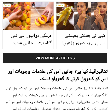
بتائے راز
سے متعلق غلط فہمیوں کی
حقیقت کیا ہے اور افواہ
کیا؟
کیلے کے چھلکے پھینکنے
مہنگی دوائیوں سے کئی
سے پہلے یہ ضرور پڑھیں!
گناہ بہتر۔۔ جانیں شدید
جلد کے 3 بڑے مسائل کا
گرمی کے موسم میں آڑو
سستا اور قدرتی حل
کیوں کھانا چاہیے؟
VIEW MORE ARTICLES
تھائیرائیڈ کیا ہے؟ جانیں اس کی علامات وجوہات اور
اس کو کنٹرول کرنے کا گھریلو نسخہ
تھائیرائیڈ کیا ہے؟ جانیں اس کی علامات وجوہات اور اس کو کنٹرول کرنے
کا گھریلو نسخہ ہر کسی کے لیے جاننا ضروری ہیں کیونکہ یہ ایک اہم
معلومات ہے۔ تھائیرائیڈ کیا ہے؟ جانیں اس کی علامات وجوہات اور اس کو
کنٹرول کرنے کا گھریلو نسخہ سے متعلق تفصیلی معلومات آپ کو اس