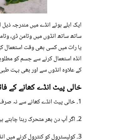
یا رات میں کسی بھی وقت استعمال کیا 
انڈہ استعمال کرنے سے جسم کو مطلوب
کے علاوہ انڈوں سے اور بھی بہت طبی
خالی پیٹ انڈے کھانے کے فائ
1۔ خالی پیٹ انڈے کھانے سے نہ صرف قوت مدافعت میں اضافہ ہوتا ہے بلکہ یہ جسم کو کئی مسائل سے بھی دور رکھتا ہے۔
2۔ اگر آپ دن بھر متحرک رہنا چاہتے ہیں اور اپنے جسم کو چست بنانا چاہتے ہیں تو انڈے کھانا آپ کے لیے سب سے آسان حل ہوسکتا ہے۔
3۔ کولیسٹرول کو کنٹرول کرنے میں ا