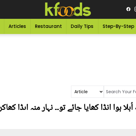
Articles
Restaurant
Daily Tips
Step-By-Step
لا ہوا انڈا کھایا جائے تو۔۔ نہار منہ اںڈا کھ