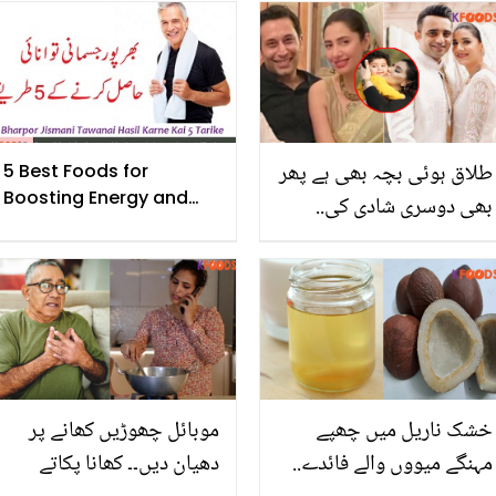
پابندی کیوں لگائی؟ جانیے
ضروری ہدایات
طلاق ہوئی بچہ بھی ہے پھر
5 Best Foods for
Boosting Energy and
بھی دوسری شادی کی..
Strength
ماہرہ اور کرن طلاق یافتہ
اور بیوہ عورتوں کے لئے
مثال بن گئیں
خشک ناریل میں چھپے
موبائل چھوڑیں کھانے پر
مہنگے میووں والے فائدے..
دھیان دیں۔۔ کھانا پکاتے