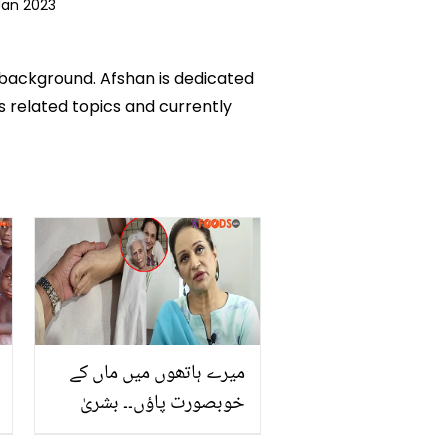
Jan 2023
c background. Afshan is dedicated
ks related topics and currently
میرے ہاتھوں میں ماں کے
خوبصورت پاؤں۔۔ بشریٰ
انصاری کے دکھ پر لوگ بھی