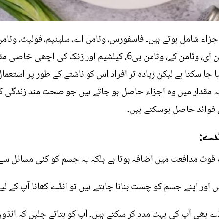
ساتھ ساتھ انڈوں میں وٹامن ڈی، وٹامن ای، وٹامن کے، وٹامن بی6، کیل
جا سکتا ہے لیکن زیادہ تر افراد اس کو ناشتے کے طور پر استعما
ہ مقدار میں وہ اجزاء حاصل ہو جاتے ہیں جو صحت مند زندگی 
 فوائد حاصل ہوسکتے ہیں۔
دے:
نڈے بھی آپ کی بہت مدد کر سکتے ہیں۔ آپ کو بتاتے چلیں کہ انڈو