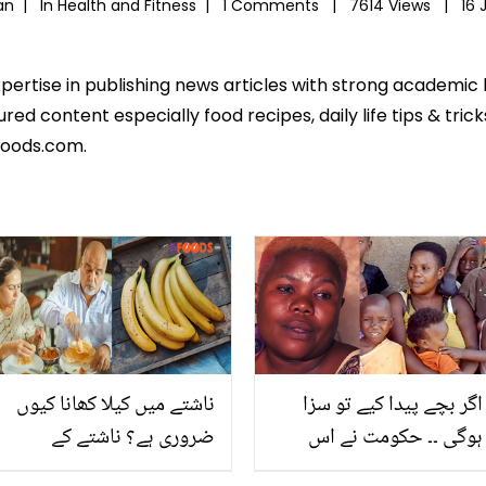
han |
In
Health and Fitness
|
1 Comments |
7614 Views |
16 
xpertise in publishing news articles with strong academi
ed content especially food recipes, daily life tips & tric
foods.com.
اگر بچے پیدا کیے تو سزا
ناشتے میں کیلا کھانا کیوں
ہوگی ۔۔ حکومت نے اس
ضروری ہے؟ ناشتے کے
خاتون پر بچے پیدا کرنے پر
متعلق ڈاکٹر کی بتائی