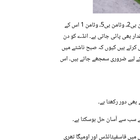
ایک ابلے ہوئے انڈے میں مندرجہ ذیل اجزاء شامل ہوتے ہیں۔ فاسفورس، وٹامن اے، سلینیم، فولیٹ، وٹامن بی2، وٹامن بی5، وٹامن 1 اس کے
شیم اور زنک کی اچھی خاصی مقدار بھی پائی جاتی ہے۔ انڈے کو دن
ل کرتے ہیں کیوں کہ صبح ناشتے میں
کے لیے ضروری سمجھے جاتے ہیں۔ اس
ں میں فاسفیٹائڈس اور اومیگا تھری