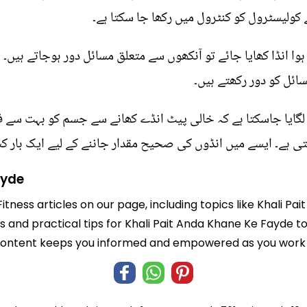
کولیسٹرول کو کنٹرول میں رکھا جا سکتا ہے۔
ا ہوا انڈا کھایا جائے تو آنکھوں سے متعلق مسائل دور ہوجاتے ہیں۔
ائل کو دور رکھتے ہیں۔
ہ لگایا جاسکتا ہے کہ خالی پیٹ انڈے کھانے سے جسم کو بہت سے 
 ہے۔ ایسے میں انڈوں کی صحیح مقدار جاننے کے لیے ایک بار کس
ayde
Fitness articles on our page, including topics like Khali 
ts and practical tips for Khali Pait Anda Khane Ke Fayde t
 content keeps you informed and empowered as you work t