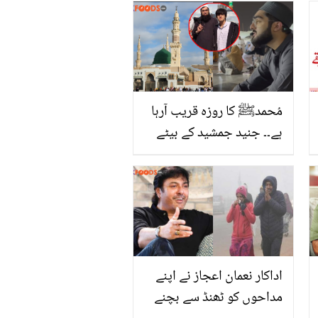
مُحمدﷺ کا روزہ قریب آرہا
ہے۔۔ جنید جمشید کے بیٹے
مسجد نبوی جا پہنچے!
خوبصورت نعت پڑھتے ہوئے
ویڈیو وائرل
اداکار نعمان اعجاز نے اپنے
مداحوں کو ٹھنڈ سے بچنے