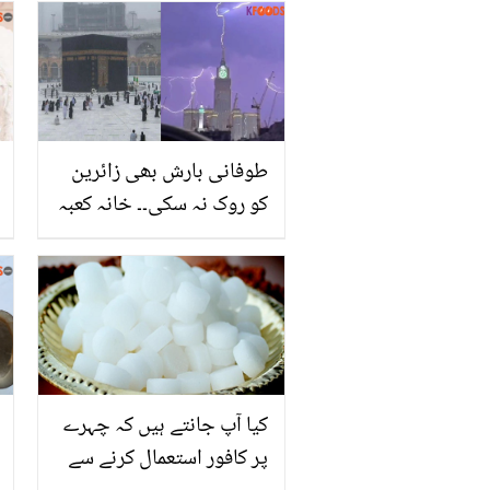
غمگین ہوئے بغیر نہ رہ سکے
طوفانی بارش بھی زائرین
کو روک نہ سکی۔۔ خانہ کعبہ
میں طوفانی بارش اور کلال
ٹاور پر بجلی گرنے کی
ویڈیوز وائرل
کیا آپ جانتے ہیں کہ چہرے
پر کافور استعمال کرنے سے