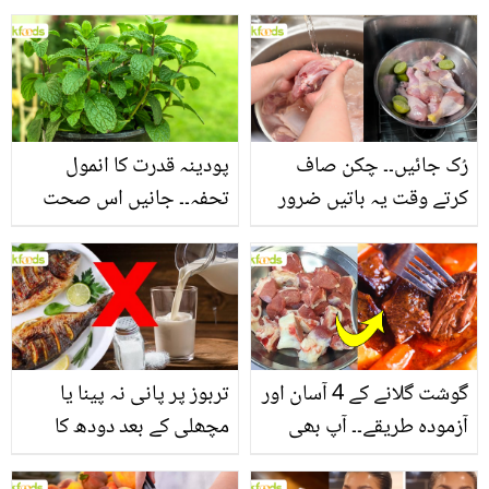
جانیں بالوں کو مضبوط
جاتا ہے؟ جانیں وٹامنز،
بنانے کے چند قدرتی طریقے
منرلز اور اینٹی آکسیڈنٹس
سے بھرپور اس سبزی کے
فائدے
رُک جائیں۔۔ چکن صاف
پودینہ قدرت کا انمول
کرتے وقت یہ باتیں ضرور
تحفہ۔۔ جانیں اس صحت
یاد رکھیں
بخش پتوں کے 10 حیرت
انگیز طبی فوائد
گوشت گلانے کے 4 آسان اور
تربوز پر پانی نہ پینا یا
آزمودہ طریقے۔۔ آپ بھی
مچھلی کے بعد دودھ کا
جانیں انٹرنیشنل شیف کے
استعمال۔۔ جانیں کھانوں