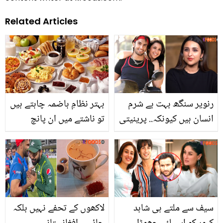
Related Articles
رنویر سنگھ بہت بے شرم
بہتر نظامِ ہاضمہ چاہتے ہیں
انسان ہیں کیونکہ.. پرینیتی
تو ناشتے میں ان پانچ
چوپڑا کا رنویر سنگھ کے
غذاؤں کا استعمال لازمی
متعلق چونکا دینے والا
کریں، جانیں یہ غذائیں
انکشاف
کونسی ہیں
سیف سے ملتے ہی شاہد
لاکھوں کے تحفے نہیں بلکہ