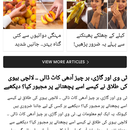
بتائے راز
سے متعلق غلط فہمیوں کی
حقیقت کیا ہے اور افواہ
کیا؟
کیلے کے چھلکے پھینکنے
مہنگی دوائیوں سے کئی
سے پہلے یہ ضرور پڑھیں!
گناہ بہتر۔۔ جانیں شدید
جلد کے 3 بڑے مسائل کا
گرمی کے موسم میں آڑو
سستا اور قدرتی حل
کیوں کھانا چاہیے؟
VIEW MORE ARTICLES
ٹی وی اور گاڑی، ہر چیز آدھی کاٹ ڈالی ۔۔ لالچی بیوی
کی طلاق نے کیسے اسے پچھتانے پر مجبور کیا؟ دیکھیے
ٹی وی اور گاڑی، ہر چیز آدھی کاٹ ڈالی ۔۔ لالچی بیوی کی طلاق نے کیسے
اسے پچھتانے پر مجبور کیا؟ دیکھیے ہر کسی کے لیے جاننا ضروری ہیں
کیونکہ یہ ایک اہم معلومات ہے۔ ٹی وی اور گاڑی، ہر چیز آدھی کاٹ ڈالی ۔۔
لالچی بیوی کی طلاق نے کیسے اسے پچھتانے پر مجبور کیا؟ دیکھیے سے