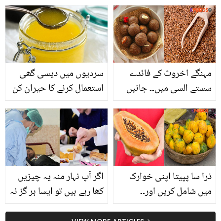
رکھی ہوتی ہے ؟ روزمرہ
مشکل وقت میں ڈکی بھائی
استعمال کی وہ 5 چیزیں
اور ان کی اہلیہ کا ساتھ
جن کا اصل مقصد شاید آپ
دینے والے یوٹیوبرز نے کیا
بھی نہیں جانتے ہوں گے
پیغام دے دیا؟
مہنگے اخروٹ کے فائدے
سردیوں میں دیسی گھی
سستے السی میں۔۔ جانیں
استعمال کرنے کا حیران کن
جسم سے درد بھگانے کے لئے
فائدہ
السی کا استعمال کیسے
کریں؟
ذرا سا پپیتا اپنی خوارک
اگر آپ نہار منہ یہ چیزیں
میں شامل کریں اور۔۔
کھا رہے ہیں تو ایسا ہر گز نہ
جانیں پپیتا کھانے کے وہ
کریں کیونکہ ۔۔ وہ 5 چیزیں