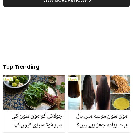
حیران کن فائدے، جسے
کونسی ہیں جو ڈاکٹرز نہار
VIEW MORE ARTICLES
جان کر آپ آج ہی خرید
منہ کھانے سے منع کرتے
لائیں گے
ہیں؟
Top Trending
مون سون موسم میں بال
چولائی کو مون سون کی
بہت زیادہ جھڑ رہے ہیں؟
سپر فوڈ سبزی کیوں کہا