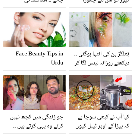
کپور کو اس لئے چھوڑا
چائے ۔۔ افغانستانی
کیونکہ۔۔ ماضی کی محبت
کھلاڑیوں نے سیریز جیتنے
کو ادھورا چھوڑنے پر پہلی
کے بعد پاکستانی کھلاڑیوں
بار کرینہ کپور کا انکشاف
کو یہ چیز تحفے میں کیوں
دے دی؟ انوکھے تحفے پر
سب حیران
بُھلکّڑ پن کی انتہا ہوگئی ۔۔
Face Beauty Tips in
دیکھئے روزانہ لینس لگا کر
Urdu
بھولنے والی خاتون کی
آنکھوں سے کتنے لینس نکلے
اور آنکھوں کا کیا حال ہوا؟
کیا آپ نے کبھی سوچا ہے
جو زندگی میں کچھ نہیں
کہ پیزا کے اوپر ٹیبل کیوں
کرتے وہ یہی کرتے ہیں ۔۔