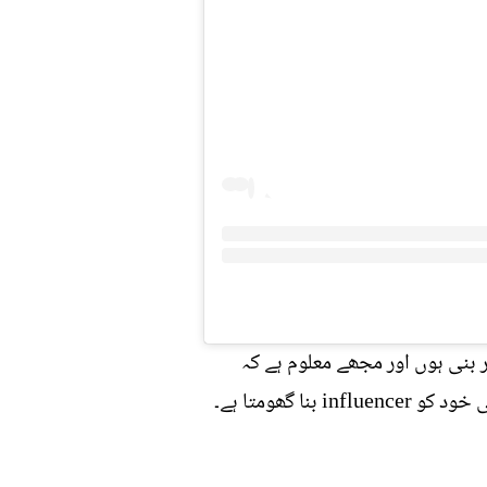
بنی ہوں اور مجھے معلوم ہے کہ
کونسا ٹریٹمنٹ کیسے ہوتا ہے۔ یوں لال مرچوں سے صرف نقصان ہوگا ۔۔ سوشل میڈیا کے دور میں ہر کوئی خود کو influencer بنا گھومتا ہے۔