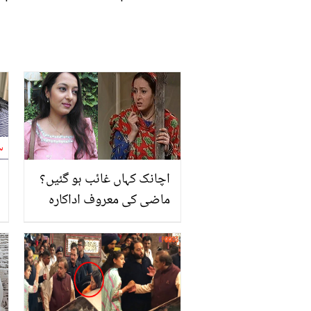
اچانک کہاں غائب ہو گئیں؟
ماضی کی معروف اداکارہ
صنم اقبال، جن کی اداکاری
سے ناظرین بھی رو جاتے،
اب کہاں ہیں؟