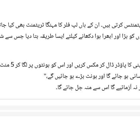
منٹس کرتی ہیں۔ ان کے ہاں لپ فلر کا مہنگا ٹریٹمنٹ بھی کیا 
ٹوں کو بڑا اور ابھرا ہوا دکھانے کیلئے ایسا طریقہ بتا دیا جس سے
" ویزلین میں لال 
انی ہو جائے گا اور ہونٹ بڑے ہو جائیں گے،"
 نہ آزمائیے گا اس سے منہ جل جائے گا۔