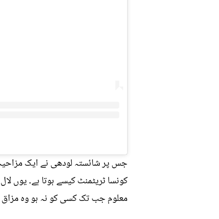
جس پر شائستہ لودھی نے ایک مزاحیہ پ
معلوم جب تک کسی کو نہ ہو وہ مزاق ن