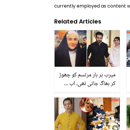
currently employed as content w
Related Articles
میرب ہر بار مرتسم کو چھوڑ
کر بھاگ جاتی تھی، اب ۔۔۔
یمنیٰ زیدی اس وقت کس
مقدس مقام کی زیارت پر
گئیں ہیں؟ مداح بھی
دعائیں کروانے لگے