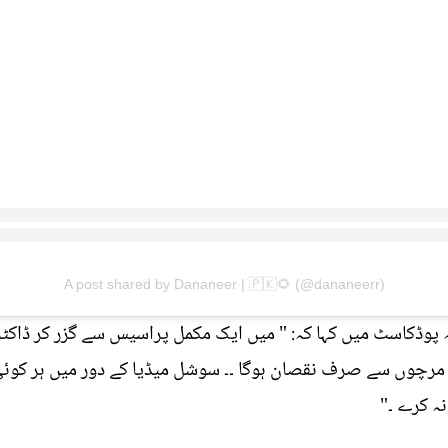
A post shared by Dananeer | 🇵🇰🌻 (@dananeerr)
وڈکاسٹ میں کہا کہ: " میں ایک مکمل پراسیس سے گزر کر ڈاکٹر 
ہ کرے ۔"