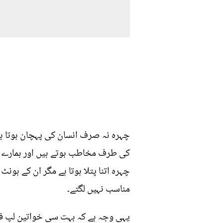
چہرہ نہ صرف انسان کی پہچان ہوتا ہے
کی طرف مخاطب ہوتے ہیں اور ہمارے ہو
چہرہ اتنا پتلا ہوتا ہے مگر ان کے ہون
مناسب نہیں لگتے۔
یہی وجہ ہے کہ بہت سی خواتین لپ فلر