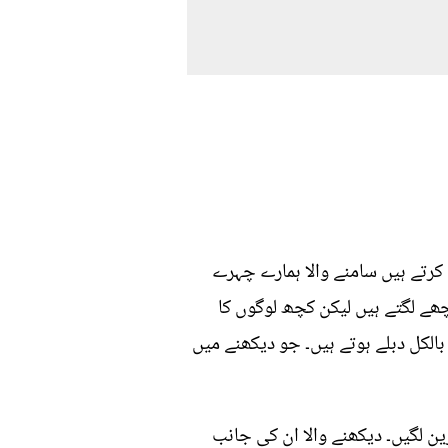
رتے ہیں سامنے والا ہمارے چہرے
ھے لگتے ہیں لیکن کچھ لوگوں کا
 بالکل دبلے ہوتے ہیں۔ جو دیکھنے میں
 لگیں۔ دیکھنے والا ان کی جانب