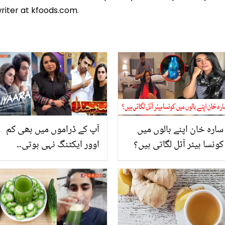
riter at kfoods.com.
سارہ خان اپنے بالوں میں
آپ کے ڈراموں میں بھی کم
کونسا ہیئر آئل لگاتی ہیں؟
اوور ایکٹنگ نہی ہوتی۔۔
جانیئے وہ راز جو ہر لڑکی
سنو چندا کی رائٹر کو
جاننا چاہتی ہے
بھارتی فلم 'سیّارہ' پر تنقید
کرنا مہنگا پڑ گیا