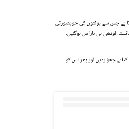
جاتا ہے جس سے ہونٹوں کی خوبصورتی
 شائستہ لودھی ہی ناراض ہوگئیں۔
مرچ پاؤڈر اور دار چینی کا پاؤڈر ڈال کر مکس کریں اور اس کو ہونٹوں پر لگا کر 5 منٹ کیلئے چھؤ ردیں اور پھر اس کو