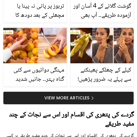
گوشت گلانے کے 4 آسان اور
تربوز پر پانی نہ پینا یا
آزمودہ طریقے۔۔ آپ بھی
مچھلی کے بعد دودھ کا
جانیں انٹرنیشنل شیف کے
استعمال۔۔ جانیں کھانوں
بتائے راز
سے متعلق غلط فہمیوں کی
حقیقت کیا ہے اور افواہ
کیا؟
کیلے کے چھلکے پھینکنے
مہنگی دوائیوں سے کئی
سے پہلے یہ ضرور پڑھیں!
گناہ بہتر۔۔ جانیں شدید
جلد کے 3 بڑے مسائل کا
گرمی کے موسم میں آڑو
سستا اور قدرتی حل
کیوں کھانا چاہیے؟
VIEW MORE ARTICLES
گردے کی پتھری کی اقسام اور اس سے نجات کے چند
مفید طریقے
گردے کی پتھری کی اقسام اور اس سے نجات کے چند مفید طریقے ہر کسی