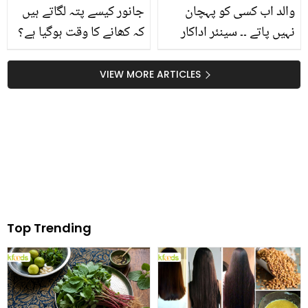
والد اب کسی کو پہچان
جانور کیسے پتہ لگاتے ہیں
نہیں پاتے ۔۔ سینئر اداکار
کہ کھانے کا وقت ہوگیا ہے؟
طلعت حسین کی صحت کے
جان کر آپ کو بھی یقین
بارے میں ان کی بیٹی نے
نہیں آئے گا
VIEW MORE ARTICLES
کیا بتایا؟ دیکھئے
Top Trending