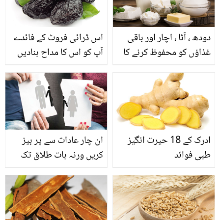
دودھ ، آٹا ، اچار اور باقی
اس ڈرائی فروٹ کے فائدے
غذاؤں کو محفوظ کرنے کا
آپ کو اس کا مداح بنادیں
طریقہ
گے
ادرک کے 18 حیرت انگیز
ان چار عادات سے پر ہیز
طبی فوائد
کریں ورنہ بات طلاق تک
پہنچ سکتی ہے