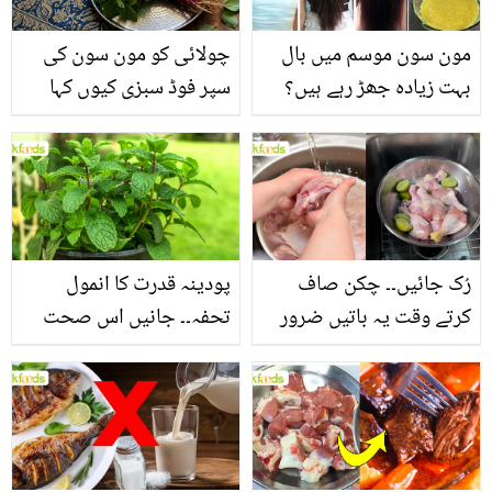
مون سون موسم میں بال
چولائی کو مون سون کی
بہت زیادہ جھڑ رہے ہیں؟
سپر فوڈ سبزی کیوں کہا
جانیں بالوں کو مضبوط
جاتا ہے؟ جانیں وٹامنز،
بنانے کے چند قدرتی طریقے
منرلز اور اینٹی آکسیڈنٹس
سے بھرپور اس سبزی کے
فائدے
رُک جائیں۔۔ چکن صاف
پودینہ قدرت کا انمول
کرتے وقت یہ باتیں ضرور
تحفہ۔۔ جانیں اس صحت
یاد رکھیں
بخش پتوں کے 10 حیرت
انگیز طبی فوائد