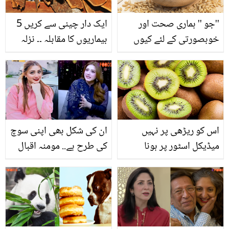
''جو '' ہماری صحت اور
ایک دار چینی سے کریں 5
خوبصورتی کے لئے کیوں
بیماریوں کا مقابلہ ۔۔ نزلہ
ضروری ہے؟ جانیں اس کے
زکام یا ہو گلا خراب دار
لاتعداد فوائد
چینی کو کریں اس طریقے
سے استعمال
اس کو ریڑھی پر نہیں
ان کی شکل بھی اپنی سوچ
میڈيکل اسٹور پر ہونا
کی طرح ہے.. مومنہ اقبال
چاہیے، ریڑھی پر بکنے والے
بدتمیزی کرنے والوں پر
پھل کیوی کے ایسے کون
پھٹ پڑیں! کس کس کی
سے فائدے کہ لوگ یہ کہنے
تصویریں شئیر کر ڈالیں؟
پر مجبور ہو گئے