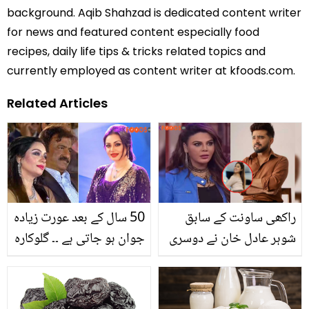
background. Aqib Shahzad is dedicated content writer
for news and featured content especially food
recipes, daily life tips & tricks related topics and
currently employed as content writer at kfoods.com.
Related Articles
راکھی ساونت کے سابق
50 سال کے بعد عورت زیادہ
شوہر عادل خان نے دوسری
جوان ہو جاتی ہے ۔۔ گلوکارہ
شادی رچالی! نئی دلہن بگ
شاہدہ منی نے اپنی فٹنس
باس کا حصہ رہ چکی ہیں،
اور پردے دار گھرانے سے
دیکھیئے
متعلق کیا کچھ بتایا؟