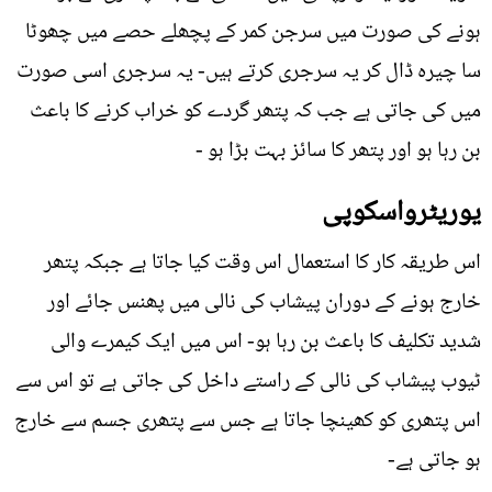
ہونے کی صورت میں سرجن کمر کے پچھلے حصے میں چھوٹا
سا چیرہ ڈال کر یہ سرجری کرتے ہیں- یہ سرجری اسی صورت
میں کی جاتی ہے جب کہ پتھر گردے کو خراب کرنے کا باعث
بن رہا ہو اور پتھر کا سائز بہت بڑا ہو -
یوریٹرواسکوپی
اس طریقہ کار کا استعمال اس وقت کیا جاتا ہے جبکہ پتھر
خارج ہونے کے دوران پیشاب کی نالی میں پھنس جائے اور
شدید تکلیف کا باعث بن رہا ہو- اس میں ایک کیمرے والی
ٹیوب پیشاب کی نالی کے راستے داخل کی جاتی ہے تو اس سے
اس پتھری کو کھینچا جاتا ہے جس سے پتھری جسم سے خارج
ہو جاتی ہے-