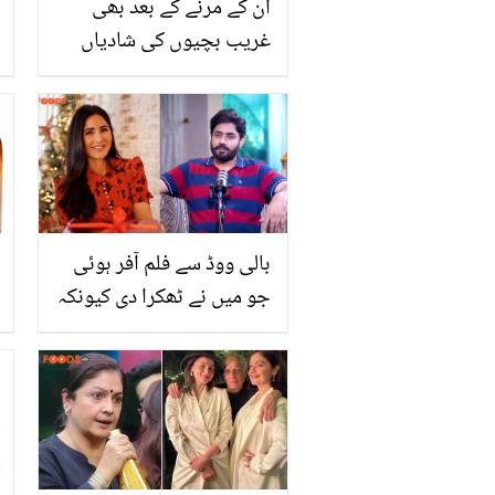
ان کے مرنے کے بعد بھی
غریب بچیوں کی شادیاں
کروائی جاتی ہیں اور..
افتخار ٹھاکر نے مرحوم قوی
خان کی زندگی کا سب سے
بڑا راز بتا دیا
بالی ووڈ سے فلم آفر ہوئی
جو میں نے ٹھکرا دی کیونکہ
۔۔ پاکستانی گلوکار نے
اداکارہ کترینہ کیف کے ساتھ
فلم میں کام کیوں نہ کیا؟
انکشاف کردیا