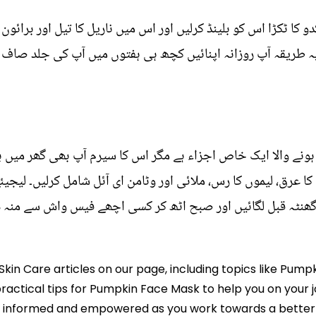
و کا ٹکڑا اس کو بلینڈ کرلیں اور اس میں ناریل کا تیل اور برائو
ہ طریقہ آپ روزانہ اپنائیں کچھ ہی ہفتوں میں آپ کی جلد صاف ہ
ونے والا ایک خاص اجزاء ہے مگر اس کا سیرم آپ بھی گھر میں ب
 عرق، لیموں کا رس، ملائی اور وٹامن ای آئل شامل کرلیں۔ لیجیئے
ھنٹہ قبل لگائیں اور صبح اٹھ کر کسی اچھے فیس واش سے منہ د
Skin Care articles on our page, including topics like Pum
practical tips for Pumpkin Face Mask to help you on your jo
informed and empowered as you work towards a better l