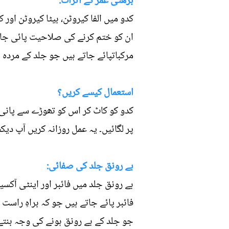
بڑھتی عمر کے اثرات:
کدو میں الفا کیروٹن، بیٹا کیروٹن اور
ان کو ختم کرنے کی صلاحیت پائی جاتی 
مرکباتپائے جاتے ہیں جو جلد کے مردہ 
استعمال کیسے کریں؟
کدو کو کاٹ کر اس کو تھوڑے سے پانی م
پر لگائیں۔ یہ عمل روزانہ کریں آپ دی
بے رونق جلد کی صفائی:
بے رونق جلد میں فائبر اور اینٹی آک
فائبر پائے جاتے ہیں جو کہ براہِ راس
جو جلد کے بے رونق ہونے کی وجہ بنتے