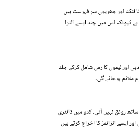
کا لٹکنا اور جھریوں سرِ فہرست ہیں
ہے کیونکہ اس میں چند ایسے الٹرا
دہی اور لیموں کا رس شامل کرکے جلد
م ملائم ہوجائے گی۔
اتھ رونق نہیں آتی۔ کدو میں ڈائٹری
ور ایسے انزائمز کا اخراج کرتے ہیں