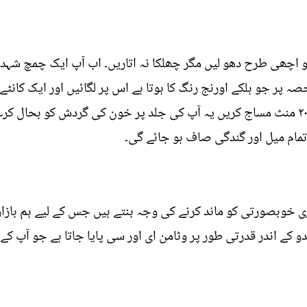
 کو اچھی طرح دھو لیں مگر چھلکا نہ اتاریں۔ اب آپ ایک چمچ شہد 
صہ پر جو ہلکے اورنج رنگ کا ہوتا ہے اس پر لگائیں اور ایک کان
لگائیں۔ اب اس کدو سے جلد پر روزانہ ۲۰ منٹ مساج کریں یہ آپ کی جلد پر خون کی گ
تمام میل اور گندگی صاف ہو جائے گی۔
اری خوبصورتی کو ماند کرنے کی وجہ بنتے ہیں جس کے لیے ہم بازا
و کے اندر قدرتی طور پر وٹامن ای اور سی پایا جاتا ہے جو آپ 