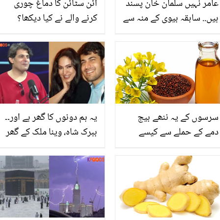
عامر نہیں سلمان خان پسند
آئن سٹائن کا دماغ چوری
ہیں.. سابقہ بیوی کے منہ سے
کرنے والے نے کیا دیکھا؟
سلمان خان کی تعریف سن
مشہور سائنس دان کی
کر عامر خان نے کیا جواب
ذہانت کے 2 ایسے راز جو
دیا؟
انھیں عام لوگوں سے
مختلف بناگئے
سرسوں کے یہ ننھے بیج
یہ ہم دونوں کا گھر ہے اور۔۔
دمے کے حملے سے کیسے
ببرک شاہ، وینا ملک کے گھر
بچاتے ہیں؟ سرسوں کا تیل
میں کیوں رہتے ہیں؟ اداکار
اپنے کھانوں کا حصہ بنائیے
کے انکشاف سے مداح حیران