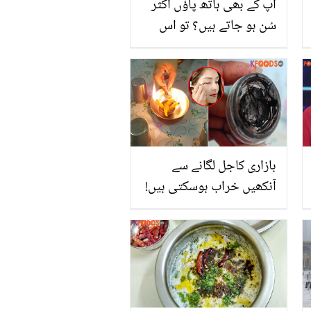
آپ کے بھی ہاتھ پاؤں اکثر
سُن ہو جاتے ہیں؟ تو اس
کیفیت کو معمولی نہ
سمجھیں یہ ان خطرناک
بیماریوں. کی نشانی
ہوسکتی ہے
بازاری کاجل لگانے سے
آنکھیں خراب ہوسکتی ہیں!
اجوائن سے گھر میں معیاری
کاجل بنانے کا طریقہ جانیں
یہ بڑھائے آپ کی آنکھوں کا
حُسن اور بنائے ان کو
خوبصورت