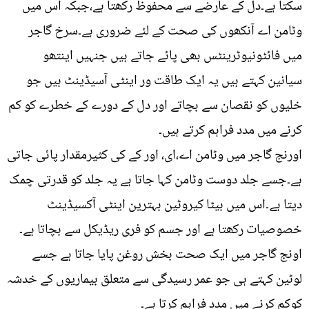
سکتا ہے۔دل کے عارضے سے محفوظ رکھتا ہے،جبکہ اس میں
وٹامن اے آنکھوں کی صحت کے لئے ضروری ہے۔سرخ گاجر
میں فائٹونیوٹرینٹس بھی پائے جاتے ہیں جنہیں اینتھو
سیانین کہتے ہیں یہ ایک طاقت ور اینٹی آسیڈینٹ ہیں جو
خلیوں کو نقصان سے بچاتے اور دل کے دورے کے خطرے کو کم
کرنے میں مدد فراہم کرتے ہیں۔
اورنج گاجر میں وٹامن اے،ای، اور کے کی کثیرمقدار پائی جاتی
ہے۔جسے جلد دوست وٹامن کہا جاتا ہے یہ جلد کو قدرتی چمک
دیتا ہے۔اس میں بیٹا کیروٹین بہترین اینٹی آکسیڈینٹ
خصوصیات رکھتا ہے اور جسم کو فری ریڈیکل سے بچاتا ہے۔
اونج گاجر میں ایک صحت بخش روغن پایا جاتا ہے جسے
لوٹین کہتے ہی جو عمر رسیدگی سے متعلق بیماریوں کے خدشہ
کوکم کرنے میں مدد فراہم کرتا ہے۔