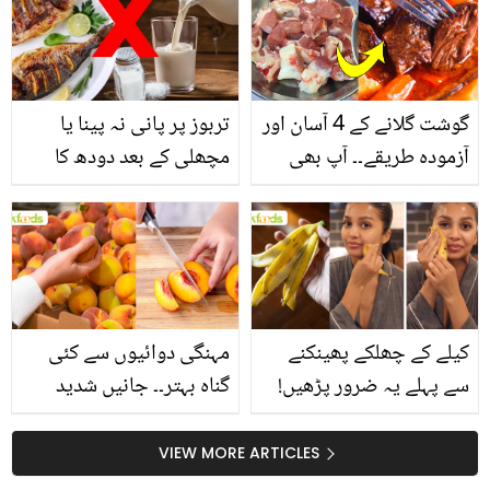
گوشت گلانے کے 4 آسان اور
تربوز پر پانی نہ پینا یا
آزمودہ طریقے۔۔ آپ بھی
مچھلی کے بعد دودھ کا
جانیں انٹرنیشنل شیف کے
استعمال۔۔ جانیں کھانوں
بتائے راز
سے متعلق غلط فہمیوں کی
حقیقت کیا ہے اور افواہ
کیا؟
کیلے کے چھلکے پھینکنے
مہنگی دوائیوں سے کئی
سے پہلے یہ ضرور پڑھیں!
گناہ بہتر۔۔ جانیں شدید
جلد کے 3 بڑے مسائل کا
گرمی کے موسم میں آڑو
سستا اور قدرتی حل
کیوں کھانا چاہیے؟
VIEW MORE ARTICLES