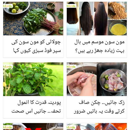
مون سون موسم میں بال
چولائی کو مون سون کی
بہت زیادہ جھڑ رہے ہیں؟
سپر فوڈ سبزی کیوں کہا
جانیں بالوں کو مضبوط
جاتا ہے؟ جانیں وٹامنز،
بنانے کے چند قدرتی طریقے
منرلز اور اینٹی آکسیڈنٹس
سے بھرپور اس سبزی کے
فائدے
رُک جائیں۔۔ چکن صاف
پودینہ قدرت کا انمول
کرتے وقت یہ باتیں ضرور
تحفہ۔۔ جانیں اس صحت
یاد رکھیں
بخش پتوں کے 10 حیرت
انگیز طبی فوائد