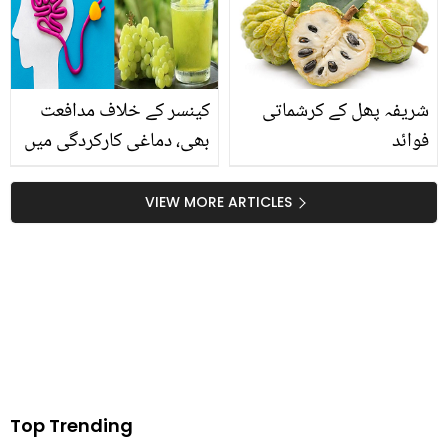
طریقے
وائرل
شریفہ پھل کے کرشماتی
کینسر کے خلاف مدافعت
فوائد
بھی، دماغی کارکردگی میں
اضافے سے لے کرجلد کو
تروتازہ بنانے تک ۔۔ انگور کے
VIEW MORE ARTICLES
جوس کے 6 حیران کن
فوائد
Top Trending