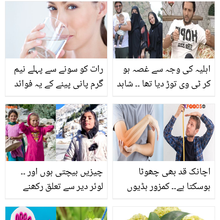
ہیں
والی ایسی سبزی جس کو
کھاتے سب مگر جانتے کم
لوگ ہیں
اہلیہ کی وجہ سے غصہ ہو
رات کو سونے سے پہلے نیم
کر ٹی وی توڑ دیا تھا ۔۔ شاہد
گرم پانی پینے کے یہ فوائد
آفریدی بیٹیوں کو کون سے
جانتے ہیں؟
ڈرامیں دیکھنے سے منع
کرتے ہیں؟ دیکھیے
اچانک قد بھی چھوٹا
چیزیں بیچتی ہوں اور ۔۔
ہوسکتا ہے۔۔ کمزور ہڈیوں
لوئر دیر سے تعلق رکھنے
کی خطرناک علامات اور
والی شمائلہ کی انگریزی نے
انھیں دور کرنے کے گھریلو
سب کو دنگ کر دیا، ویڈیو