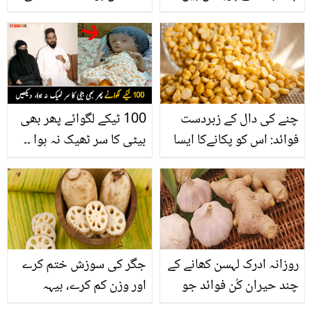
مہنگے مہنگے شیمپوآزما
سے کر لی لیکن.. نادیہ خان
چکے تو ہم آپ کی پریشانی
دونوں سابق شوہروں کے
کے3 آسان گھریلوحل لے
متعلق پہلی بار بول پڑیں
کرآئے ہیں۔
چنے کی دال کے زبردست
100 ٹیکے لگوائے پھر بھی
فوائد: اس کو پکانےکا ایسا
بیٹی کا سر ٹھیک نہ ہوا ۔۔
طریقہ جس سے پیٹ میں
پھول سی بچی کس بیماری
گیس نہیں ہوتی؟ جانیں
کا شکار ہے جو امریکی
اور آپ بھی آزمائیں
ڈاکٹر بھی علاج سے ڈر تے
ہیں؟ ویڈیو
روزانہ ادرک لہسن کھانے کے
جگر کی سوزش ختم کرے
چند حیران کُن فوائد جو
اور وزن کم کرے، بیہہ
آپ کے لیے جاننا ضروری
صدیوں سے استعمال ہونے