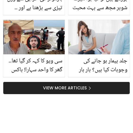
شوہر مجھ سے بہت محبت
تیزی سے بڑھتا ہے اور ۔۔
کرتے ہیں۔۔ 103 سالہ
ڈاکٹر اس کا علاج کیا بتاتے
شخص کی تیسری شادی!
ہیں؟ جانیں وہ معلومات
بڑھاپے میں شادی کرنے کی
جو خواتین کو پتہ ہونی
دلچسپ ویڈیو
چاہیئے
جلد بیمار ہو جانے کی
سی ویو کا کہہ کر گیا تھا۔۔
وجوہات کیا ہیں؟ بار بار
گھر کا واحد سہارا! ہاکس
بیمار ہو جانے والے افراد
بے میں 3 نوجوان حادثے کا
کیلئے 6 مفید ڈاکٹری
شکار کیسے ہوئے؟
VIEW MORE ARTICLES
ہدایات
افسوسناک واقعہ