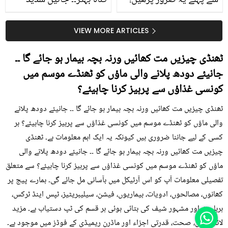
سے پہلے یہ ضرور پڑھیں!
گناہ بہتر۔۔ جانیں شدید
جلد کے 3 بڑے مسائل کا
گرمی کے موسم میں آڑو
سستا اور قدرتی حل
کیوں کھانا چاہیے؟
VIEW MORE ARTICLES
ٹھنڈی چیزیں مت کھائیں ورنہ بچہ بیمار ہو جائے گا ۔۔
جانیئے دودھ پلانے والی ماؤں کو ٹھنڈے موسم میں
کونسی غذاؤں سے پرہیز کرنا چاہیئے؟
ٹھنڈی چیزیں مت کھائیں ورنہ بچہ بیمار ہو جائے گا ۔۔ جانیئے دودھ پلانے
والی ماؤں کو ٹھنڈے موسم میں کونسی غذاؤں سے پرہیز کرنا چاہیئے؟ ہر
کسی کے لیے جاننا ضروری ہیں کیونکہ یہ ایک اہم معلومات ہے۔ ٹھنڈی
چیزیں مت کھائیں ورنہ بچہ بیمار ہو جائے گا ۔۔ جانیئے دودھ پلانے والی
ماؤں کو ٹھنڈے موسم میں کونسی غذاؤں سے پرہیز کرنا چاہیئے؟ سے متعلق
تفصیلی معلومات آپ کو اس آرٹیکل میں بآسانی مل جائے گی۔ ہمارے پیج پر
کھانوں، مصالحوں، ادویات، بیماریوں، فیشن، سیلیبریٹیز، ٹپس اینڈ ٹرکس،
ہربلسٹ اور مشہور شیف کی بتائی ہوئی ہر قسم کی ٹپ دستیاب ہے۔ مزید
لائف ٹپس، صحت، قدرتی اجزاء اور ماڈرن ریمیڈی کے فوڈز میں موجود ہے۔