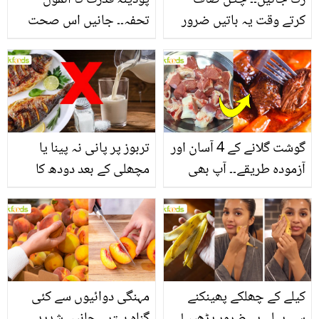
رُک جائیں۔۔ چکن صاف
پودینہ قدرت کا انمول
کرتے وقت یہ باتیں ضرور
تحفہ۔۔ جانیں اس صحت
یاد رکھیں
بخش پتوں کے 10 حیرت
انگیز طبی فوائد
گوشت گلانے کے 4 آسان اور
تربوز پر پانی نہ پینا یا
آزمودہ طریقے۔۔ آپ بھی
مچھلی کے بعد دودھ کا
جانیں انٹرنیشنل شیف کے
استعمال۔۔ جانیں کھانوں
بتائے راز
سے متعلق غلط فہمیوں کی
حقیقت کیا ہے اور افواہ
کیا؟
کیلے کے چھلکے پھینکنے
مہنگی دوائیوں سے کئی