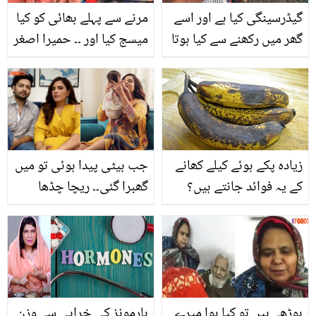
گیڈرسینگی کیا ہے اور اسے
مرنے سے پہلے بھائی کو کیا
گھر میں رکھنے سے کیا ہوتا
میسج کیا اور ۔۔ حمیرا اصغر
ہے؟ جانیں گیدڑسینگی کی
نے مدد کے لیئے کن 10
حقیقت اور یہ کہاں سے
لوگوں کو میسج کیا تھا اور
ملتی ہے؟
کیا؟
زیادہ پکے ہوئے کیلے کھانے
جب بیٹی پیدا ہوئی تو میں
کے یہ فوائد جانتے ہیں؟
گھبرا گئی۔۔ ریچا چڈھا
بھارت میں لڑکی کی
پیدائش پر خوفزدہ کیوں
تھیں؟
بوڑھے ہیں تو کیا ہوا میرے
ہارمونز کی خرابی سے وزن