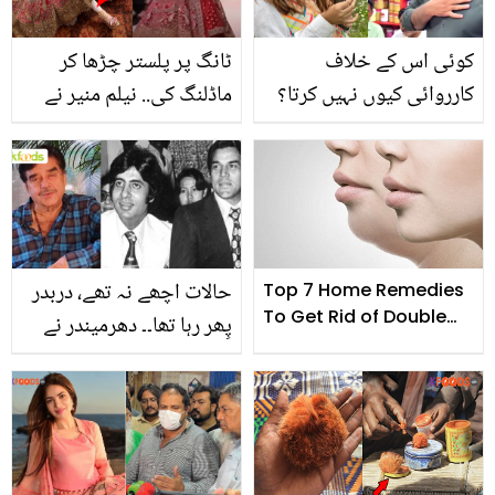
کوئی اس کے خلاف
ٹانگ پر پلستر چڑھا کر
کارروائی کیوں نہیں کرتا؟
ماڈلنگ کی.. نیلم منیر نے
دانیہ شاہ کے شوہر نے کومل
اپنی زخمی ٹانگ کے بارے
عزیز کو 5 ویں شادی کی
میں کیا کہا؟
پیشکش کردی! صارفین
غصے سے بپھر گئے
حالات اچھے نہ تھے، دربدر
Top 7 Home Remedies
To Get Rid of Double
پِھر رہا تھا۔۔ دھرمیندر نے
Chin
امیتابھ بچن کی قسمت
کیسے بدلی؟ شتروگن سنہا
کو دھوکہ دینے کا بھی
انکشاف