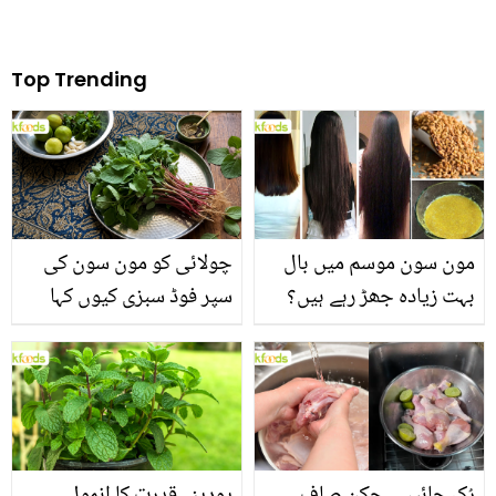
Top Trending
مون سون موسم میں بال
چولائی کو مون سون کی
بہت زیادہ جھڑ رہے ہیں؟
سپر فوڈ سبزی کیوں کہا
جانیں بالوں کو مضبوط
جاتا ہے؟ جانیں وٹامنز،
بنانے کے چند قدرتی طریقے
منرلز اور اینٹی آکسیڈنٹس
سے بھرپور اس سبزی کے
فائدے