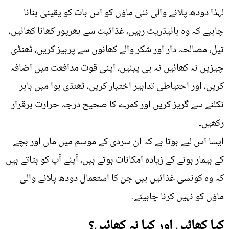
لہذا دودھ پلانے والی نئی ماؤں کو اس بات کو یقینی بنانا
چاہیے کہ وہ ہائیڈریٹ رہیں، غذائیت سے بھرپور کھانا کھائیں،
تیل، مصالحہ دار اور شکر والے کھانوں سے پرہیز کریں، ٹھنڈی
چیزیں نہ کھائیں نہ ہی پیئیں، اپنی قوت مدافعت میں اضافہ
کریں، اور احتیاطی تدابیر اختیار کریں، ٹھنڈی ہوا میں باہر
نکلنے سے گریز کریں اور کمرے کا صحیح درجہ حرارت برقرار
رکھیں۔
ایسا اس لیے ہوتا ہے کہ ان سردی کے موسم میں ماں اور بچے
کے بیمار ہونے کے زیادہ امکانات ہوتے ہیں، آیئے آپ کو بتاتے ہیں
کہ وہ کونسی غذائیں ہیں جن کا استعمال دودھ پلانے والی
ماؤں کو نہیں کرنا چاہیئے۔
کیا کھائیں اور کیا نہ کھائیں؟