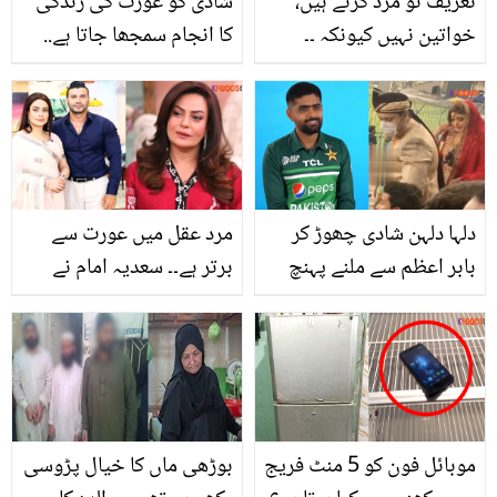
تعریف تو مرد کرتے ہیں،
شادی کو عورت کی زندگی
خواتین نہیں کیونکہ ۔۔
کا انجام سمجھا جاتا ہے..
طوبیٰ انور نے شو میں خود
جیون ساتھی کیسا ہونا
کی تعریف کرتے ہوئے کیا
چاہیئے؟ سجل علی نے دل
کہا؟
کی بات بتا دی
دلہا دلہن شادی چھوڑ کر
مرد عقل میں عورت سے
بابر اعظم سے ملنے پہنچ
برتر ہے۔۔ سعدیہ امام نے
گئے.. کپتان سے ملنے کے
عورتوں کو کم عقل ثابت
شوق میں شادی ادھوری
کرنے کے لئے اپنی مثال
چھوڑ کر اسٹیڈیم جانے
پیش کردی! دیکھیں
والے دلہا دلہن کی دلچسپ
ویڈیو
موبائل فون کو 5 منٹ فریج
بوڑھی ماں کا خیال پڑوسی