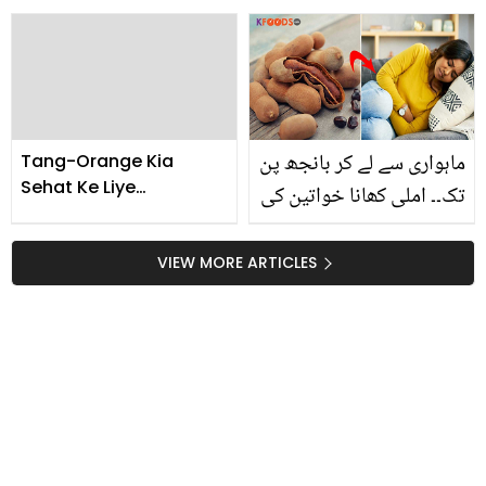
کو جلدی یا پھر بنا چوٹ کے
ہیں
جسم پر نیل کیوں پڑ جاتے
ہیں؟
ماہواری سے لے کر بانجھ پن
Tang-Orange Kia
Sehat Ke Liye
تک۔۔ املی کھانا خواتین کی
Nuksandeh Hai
صحت پر کیا اثر کرتی ہے؟
اگر آپ املی نہیں کھاتی تو
VIEW MORE ARTICLES
آج سے کھانا شروع کردیں