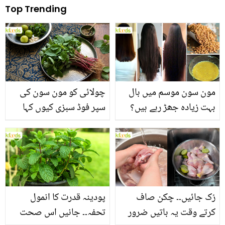
Top Trending
مون سون موسم میں بال
چولائی کو مون سون کی
بہت زیادہ جھڑ رہے ہیں؟
سپر فوڈ سبزی کیوں کہا
جانیں بالوں کو مضبوط
جاتا ہے؟ جانیں وٹامنز،
بنانے کے چند قدرتی طریقے
منرلز اور اینٹی آکسیڈنٹس
سے بھرپور اس سبزی کے
فائدے
رُک جائیں۔۔ چکن صاف
پودینہ قدرت کا انمول
کرتے وقت یہ باتیں ضرور
تحفہ۔۔ جانیں اس صحت