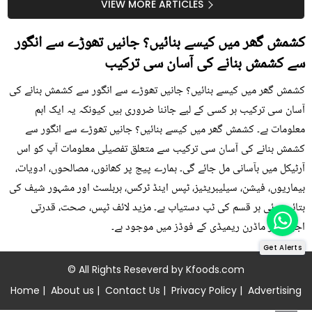
سستا اور قدرتی حل
کیوں کھانا چاہیے؟
VIEW MORE ARTICLES
کشمش گھر میں کیسے بنائیں؟ جانیں تھوڑے سے انگور
سے کشمش بنانے کی آسان سی ترکیب
کشمش گھر میں کیسے بنائیں؟ جانیں تھوڑے سے انگور سے کشمش بنانے کی
آسان سی ترکیب ہر کسی کے لیے جاننا ضروری ہیں کیونکہ یہ ایک اہم
معلومات ہے۔ کشمش گھر میں کیسے بنائیں؟ جانیں تھوڑے سے انگور سے
کشمش بنانے کی آسان سی ترکیب سے متعلق تفصیلی معلومات آپ کو اس
آرٹیکل میں بآسانی مل جائے گی۔ ہمارے پیج پر کھانوں، مصالحوں، ادویات،
بیماریوں، فیشن، سیلیبریٹیز، ٹپس اینڈ ٹرکس، ہربلسٹ اور مشہور شیف کی
بتائی ہوئی ہر قسم کی ٹپ دستیاب ہے۔ مزید لائف ٹپس، صحت، قدرتی
اجزاء اور ماڈرن ریمیڈی کے فوڈز میں موجود ہے۔
Get Alerts
© All Rights Reseverd by
Kfoods.com
Home
|
About us
|
Contact Us
|
Privacy Policy
|
Advertising