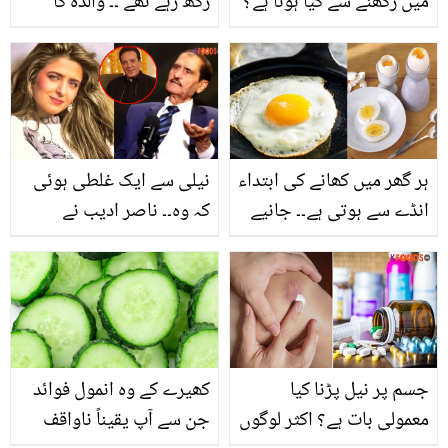
میں رکھنے سے کیا ہوتا ہے؟
رکھ رہے تھے ۔۔ والدہ کا
جانیں ہزاروں روپے کی
خیال نہ رکھنے پر تینوں
بچت کروانے والی 4 آسان
بیٹوں نے اپنی بیویوں کے
ٹپس
ساتھ کیا کیا؟
ہر گھر میں کھانے کی ابتداء
نیلی سے ایک غلطی ہوئی
انڈے سے ہوتی ہے۔۔ جانیے
کہ وہ۔۔ ناصر ادیب نے
گھر میں انڈے پکانے کے 5
جاوید شیخ اور نیلی کے
صحت مند طریقے
متعلق کیا انکشاف کیا؟
جسم پر نیل پڑنا کیا
کھیرے کے وہ انمول فوائد
معمولی بات ہے؟ اکثر لوگوں
جن سے آپ یقیناً ناواقف