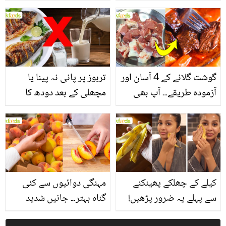
یاد رکھیں
بخش پتوں کے 10 حیرت
انگیز طبی فوائد
گوشت گلانے کے 4 آسان اور
تربوز پر پانی نہ پینا یا
آزمودہ طریقے۔۔ آپ بھی
مچھلی کے بعد دودھ کا
جانیں انٹرنیشنل شیف کے
استعمال۔۔ جانیں کھانوں
بتائے راز
سے متعلق غلط فہمیوں کی
حقیقت کیا ہے اور افواہ
کیا؟
کیلے کے چھلکے پھینکنے
مہنگی دوائیوں سے کئی
سے پہلے یہ ضرور پڑھیں!
گناہ بہتر۔۔ جانیں شدید
جلد کے 3 بڑے مسائل کا
گرمی کے موسم میں آڑو