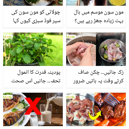
مون سون موسم میں بال
چولائی کو مون سون کی
بہت زیادہ جھڑ رہے ہیں؟
سپر فوڈ سبزی کیوں کہا
جانیں بالوں کو مضبوط
جاتا ہے؟ جانیں وٹامنز،
بنانے کے چند قدرتی طریقے
منرلز اور اینٹی آکسیڈنٹس
سے بھرپور اس سبزی کے
فائدے
رُک جائیں۔۔ چکن صاف
پودینہ قدرت کا انمول
کرتے وقت یہ باتیں ضرور
تحفہ۔۔ جانیں اس صحت
یاد رکھیں
بخش پتوں کے 10 حیرت
انگیز طبی فوائد