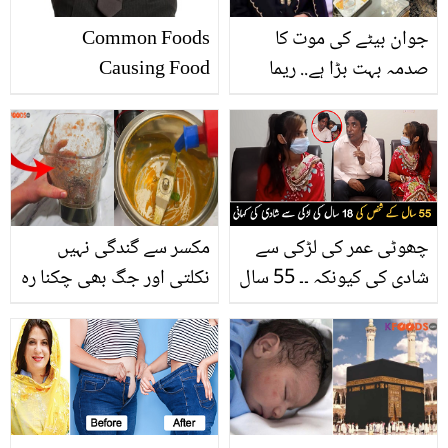
جوان بیٹے کی موت کا
Common Foods
صدمہ بہت بڑا ہے.. ریما
Causing Food
خان کی مولانا طارق جمیل
Poisoning
سے تعزیت! تصویر کے ساتھ
پیغام بھی شئیر کردیا
چھوٹی عمر کی لڑکی سے
مکسر سے گندگی نہیں
شادی کی کیونکہ ۔۔ 55 سال
نکلتی اور جگ بھی چکنا رہ
کے شخص کی 18 سال کی
جاتا ہے.. جانیں ان دونوں
لڑکی سے نکاح، جانیئے اس
چیزوں کو بغیر ہاتھ لگائے
انوکھے جوڑے کی دلچسپ
صاف کرنے کے طریقے
کہانی