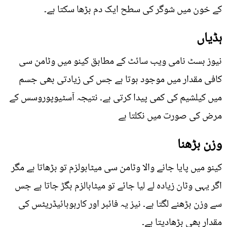
کے خون میں شوگر کی سطح ایک دم بڑھا سکتا ہے۔
ہڈیاں
نیوز بسٹ نامی ویب سائٹ کے مطابق کینو میں وٹامن سی
کافی مقدار میں موجود ہوتا ہے جس کی زیادتی بھی جسم
میں کیلشیم کی کمی پیدا کرتی ہے۔ نتیجہ آسٹیوپوروسس کے
مرض کی صورت میں نکلتا ہے
وزن بڑھنا
کینو میں پایا جانے والا وٹامن سی میٹابولزم تو بڑھاتا ہے مگر
اگر یہی وٹان زیادہ لے لیا جائے تو میٹابالزم بگڑ جاتا ہے جس
سے وزن بڑھنے لگتا ہے۔ نیز یہ فائبر اور کاربوہائیڈریٹس کی
مقدار بھی بڑھادیتا ہے۔