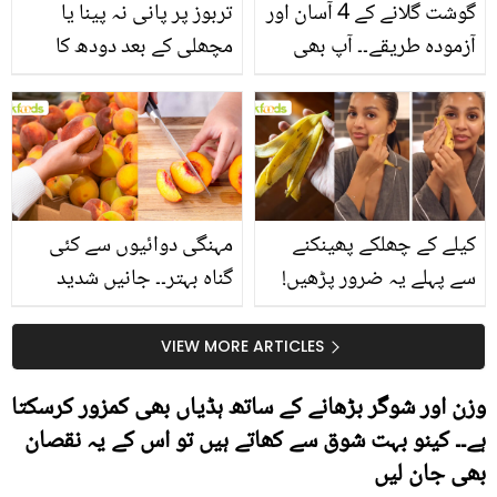
گوشت گلانے کے 4 آسان اور
تربوز پر پانی نہ پینا یا
آزمودہ طریقے۔۔ آپ بھی
مچھلی کے بعد دودھ کا
جانیں انٹرنیشنل شیف کے
استعمال۔۔ جانیں کھانوں
بتائے راز
سے متعلق غلط فہمیوں کی
حقیقت کیا ہے اور افواہ
کیا؟
کیلے کے چھلکے پھینکنے
مہنگی دوائیوں سے کئی
سے پہلے یہ ضرور پڑھیں!
گناہ بہتر۔۔ جانیں شدید
جلد کے 3 بڑے مسائل کا
گرمی کے موسم میں آڑو
سستا اور قدرتی حل
کیوں کھانا چاہیے؟
VIEW MORE ARTICLES
وزن اور شوگر بڑھانے کے ساتھ ہڈیاں بھی کمزور کرسکتا
ہے۔۔ کینو بہت شوق سے کھاتے ہیں تو اس کے یہ نقصان
بھی جان لیں