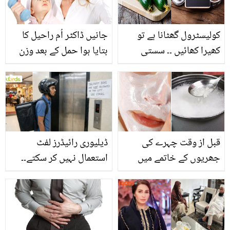
کولیسٹرول گھٹانا ہے تو
جانیں ڈاکٹر اُم راحیل کا
کھیرا کھائیں ۔۔ سستی
بتایا ہوا حمل کے بعد وزن
سبزی مہنگے فائدے
کم کرنے کے لئے اسپیشل
ڈائٹ پلان۔۔۔۔ تاکہ ہر ماں
رہے تندرست بھی اور
اسمارٹ بھی
قبل از وقت چہرے کی
ڈیلیوری رائیڈرز لفٹ
جھریوں کے خاتمے میں
استعمال نہیں کر سکتے۔۔
معاون گھریلو ٹوٹکہ
مشہور ریسٹورنٹ کی غیر
اخلاقی حرکت! سوشل
میڈیا پر شدید تنقید کے بعد
کیا ہوا؟