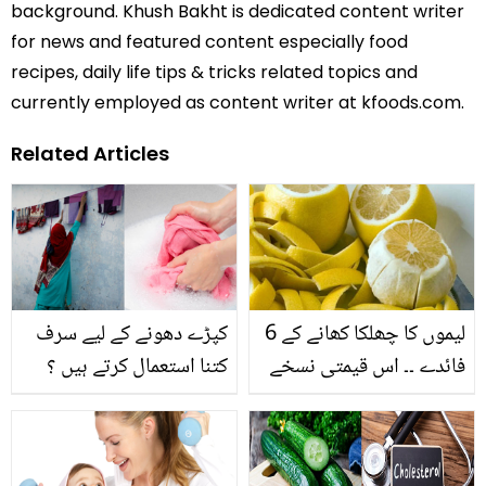
background. Khush Bakht is dedicated content writer
for news and featured content especially food
recipes, daily life tips & tricks related topics and
currently employed as content writer at kfoods.com.
Related Articles
لیموں کا چھلکا کھانے کے 6
کپڑے دھونے کے لیے سرف
فائدے ۔۔ اس قیمتی نسخے
کتنا استعمال کرتے ہیں ؟
سے آپ بھی فائدہ اٹھا
جانیں کپڑے دھونے سے
سکتے ہیں
متعلق 4 ایسی چیزیں جو
اکثر لوگ نہیں جانتے