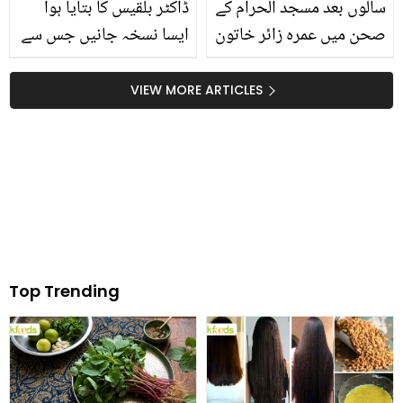
سالوں بعد مسجد الحرام کے
ڈاکٹر بلقیس کا بتایا ہوا
صحن میں عمرہ زائر خاتون
ایسا نسخہ جانیں جس سے
کے ہاں بچے کی ولادت،
آپ صِرف دس دنوں میں پا
خوش نصیب بچہ اب کس
سکیں گے لٹکے ہوئے پیٹ
VIEW MORE ARTICLES
حالت میں ہے؟
سے نجات، فوری یہ نسخہ
اپنائیں اور چربی ختم
کریں
Top Trending