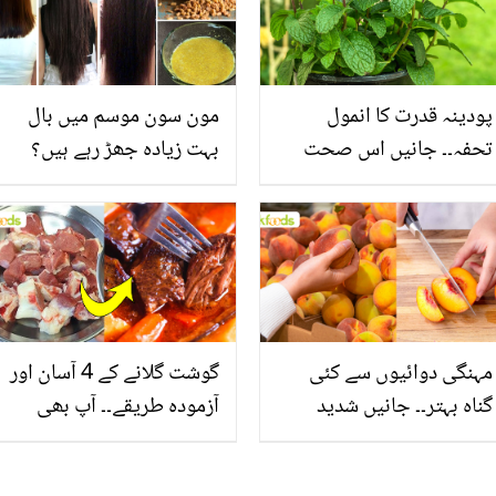
پودینہ قدرت کا انمول
مون سون موسم میں بال
تحفہ۔۔ جانیں اس صحت
بہت زیادہ جھڑ رہے ہیں؟
بخش پتوں کے 10 حیرت
جانیں بالوں کو مضبوط
انگیز طبی فوائد
بنانے کے چند قدرتی طریقے
مہنگی دوائیوں سے کئی
گوشت گلانے کے 4 آسان اور
گناہ بہتر۔۔ جانیں شدید
آزمودہ طریقے۔۔ آپ بھی
گرمی کے موسم میں آڑو
جانیں انٹرنیشنل شیف کے
کیوں کھانا چاہیے؟
بتائے راز