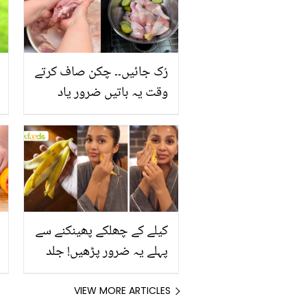
رُک جائیں۔۔ چکن صاف کرتے
وقت یہ باتیں ضرور یاد
رکھیں
کیلے کے چھلکے پھینکنے سے
پہلے یہ ضرور پڑھیں! جلد
کے 3 بڑے مسائل کا سستا
اور قدرتی حل
VIEW MORE ARTICLES