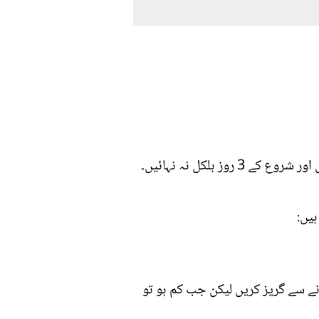
عام طور پر خواتین کو ماہواری کے دوران یہ ہدایت کی جاتی ہے کہ یہ دورانِ ماہواری بلکل بھی نہ نہائیں اور شروع کے 3 روز بلکل نہ نہائیں۔
ہیں:
نے سے گریز کریں لیکن جب کم ہو تو