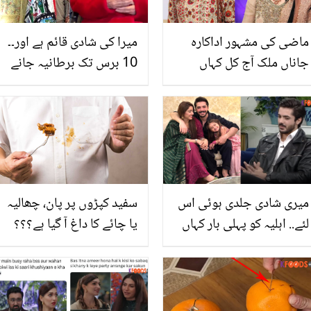
ماضی کی مشہور اداکارہ
میرا کی شادی قائم ہے اور۔۔
جاناں ملک آج کل کہاں
10 برس تک برطانیہ جانے
ہیں؟ انہوں نے ویڈیو شئیر
پر پابندی کیوں لگائی گئی
کردی
تھی؟ والدہ کے انکشافات نے
لوگوں کو حیران کردیا
میری شادی جلدی ہوئی اس
سفید کپڑوں پر پان، چھالیہ
لئے.. اہلیہ کو پہلی بار کہاں
یا چائے کا داغ آ گیا ہے؟؟؟
دیکھا تھا؟ جنید نیازی نے
ان داغوں کو صاف کرنے کے
نوجوانوں کو شادی کے
لئے زیادہ محنت نہ کریں
متعلق دلچسپ مشورہ دے
بس ہماری بتائی ہوئی آسان
دیا
سی ٹِپس آزمائیں اور سفید