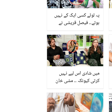
یہ لوٹے کسی ایک کے نہیں
ہوتے۔۔ فیصل قریشی نے
کڑی تنقید کا کڑوا جواب
دیتے ہوئے کیا کہا؟
میں شادی اس لیے نہیں
کرتی کیونکہ ۔۔ مشی خان
نے کنواروں کو شادی نہ
کرنے کے کون سے بڑے
فائدے بتائے؟