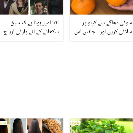
کپڑے چمکائیں
سوئی دھاگے سے کینو پر
اتنا امیر ہونا ہے کہ سبق
سلائی کریں اور۔۔ جانیں اس
سکھانے کے لئے پارٹی ارینج
انوکھے عمل سے ملنے والے 3
کرسکوں۔۔ کبھی میں کبھی
انوکھے فائدوں کے بارے میں
تم ڈرامے پر بننے والے
جو کریں آپ کے ہزاروں
دلچسپ میز سوشل میڈیا پر
روپے کی بچت
وائرل