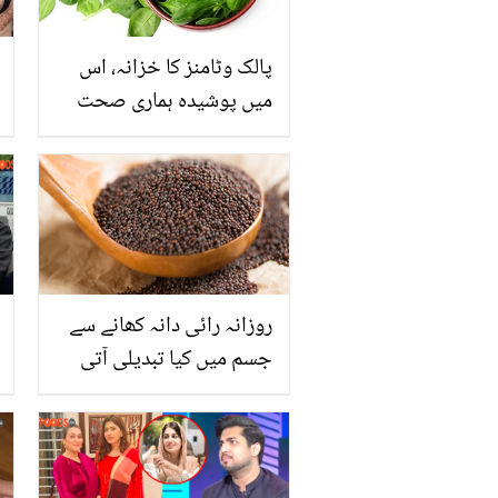
پالک وٹامنز کا خزانہ، اس
میں پوشیدہ ہماری صحت
کے چند ناقابل یقین راز
روزانہ رائی دانہ کھانے سے
جسم میں کیا تبدیلی آتی
ہے؟