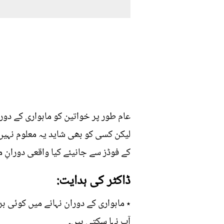
لیکن کسی کو بھی شاید یہ معلوم نہیں 
کے فوڈز سے جانیئے کیا واقعی دورانِ م
ڈاکٹر کی ہدایت:
٭ ماہواری کے دوران نہانے میں کوئی ب
آپ نہا سکتی ہیں۔