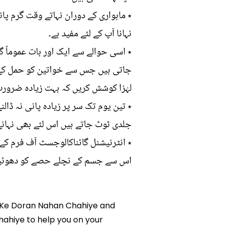
٭ ماہواری کے دوران نہاتے وقت گرم پ
نہانا آپ کے لئے مفید ہے۔
٭ اسی حوالے سے ایک اور بات عموماً گ
جاتی ہیں جس سے خواتین کو حمل کے 
لہٰزا کوشش کریں کہ بہت زیادہ ضرورت 
٭ تین یوم تک سر پر زیادہ پانی نہ ڈالنے
جلدی ٹوٹ جاتے ہیں اس لئے بھی نہانے 
٭ انٹرنیشنل گائناکالوجسٹ آف فرم کے 
اس سے جسم کے نچلے حصے کو دھوئیں یہ
ri Ke Doran Nahan Chahiye and
hahiye to help you on your