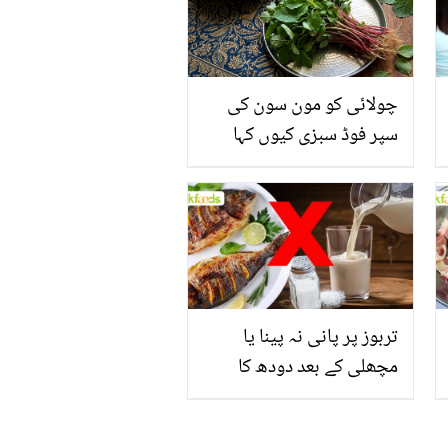
چولائی کو مون سون کی
سپر فوڈ سبزی کیوں کہا
جاتا ہے؟ جانیں وٹامنز،
منرلز اور اینٹی آکسیڈنٹس
سے بھرپور اس سبزی کے
فائدے
تربوز پر پانی نہ پینا یا
مچھلی کے بعد دودھ کا
استعمال۔۔ جانیں کھانوں
سے متعلق غلط فہمیوں کی