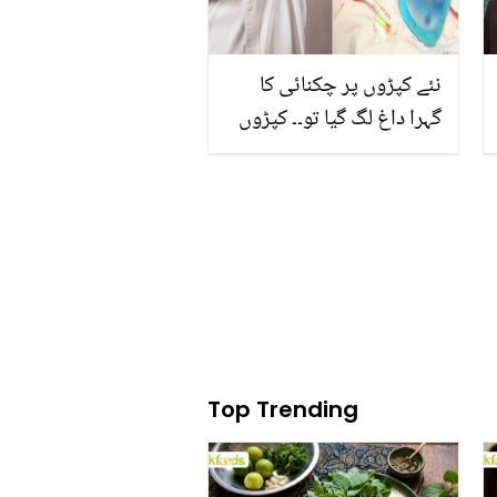
نئے کپڑوں پر چکنائی کا
گہرا داغ لگ گیا تو۔۔ کپڑوں
سے تیل کا داغ جھٹ پٹ
نکالنے کے 3 آسان اورسستے
طریقے
Top Trending