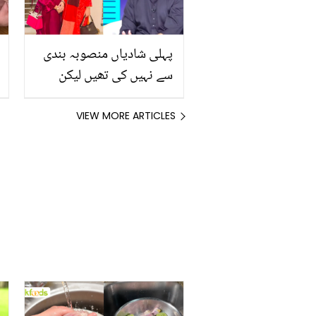
پہلی شادیاں منصوبہ بندی
سے نہیں کی تھیں لیکن
اب۔۔ اقرار الحسن نے چوتھی
شادی سے متعلق کیا بتایا؟
VIEW MORE ARTICLES