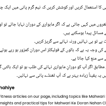
انی کا استعمال کریں اور کوشش کریں کہ نیم گرم پانی میں ایک 
ھروں میں کہی جاتی ہے کہ اگر ماہواری کے دوران نہایا جائے تو 
مسائل پیدا ہوسکتے ہیں۔
ہے تو ہی نہائیں ورنہ نہانے سے گریز کریں۔
 کی وجہ یہ ہے کہ بالوں کے فولیکلز اس دوران کمزور ہو رہے ہوتے ہی
سے منع کیا جاتا ہے۔
مطابق اگر آپ کو دورانِ ماہواری نہانے کی طلب ہو تو ایک بالٹی
 یقیناً زیادہ بہتر ہے کہ آپ ٹھنڈے پانی سے نہائیں۔
hahiye
Fitness articles on our page, including topics like Mahwa
 insights and practical tips for Mahwari Ke Doran Nahan C