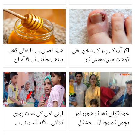
گھر اور کچن سے متعلق
آپ کو اولاد سے محروم
چند فائدے مند ٹپس، جو
کرسکتی ہے؟ چند عام
اس رمضان خواتین کے بہت
عادتیں جن کی وجہ سے
کام آئے
لوگ بانجھ پن کو خود
دعوت دے بیٹھتے ہیں
اگر آپ کے پیر کے ناخن بھی
شہد اصلی ہے یا نقلی گھر
گوشت میں دھنس کر
بیٹھے جاننے کے 6 آسان
انفیکشن کا باعث بنتے ہیں
طریقے
تو ان گھریلو نسخوں کے
استعمال سے خود کو تکلیف
سے بچائیں
خود گولی کھا کر شوہر اور
اپنی امی کی عدت پوری
بچوں کو بچا لیا ۔۔ مشکل
کرائی ۔۔ 6 سالہ بیٹے نے
حالات میں بہادری کی مثال
بیوہ ماہ کو کس طرح