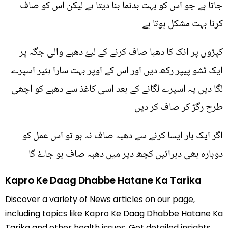
جاتا ہے جو اس کو بہت بدنما بنا دیتا ہے لیکن اس کو صاف
کرنا بہت مشکل ہوتا ہے
کپڑوں پر انک کا دھبا صاف کرنے کے لیۓ دھبے والی جگہ پر
ایک ٹشو پیپر رکھ دیں اور اس کے اوپر بہت سارا ہئیر اسپرے
لگا دیں یہ اسپرے لگانے کے بعد اسی کاغذ سے دھبے کو اچھی
طرح رگڑ کر صاف کر دیں
اگر ایک بار ایسا کرنے سے دھبہ صاف نہ ہو تو اس عمل کو
دوبارہ بھی دہرائیں کچھ دیر میں دھبہ صاف ہو جاۓ گا
Kapro Ke Daag Dhabbe Hatane Ka Tarika
Discover a variety of News articles on our page,
including topics like Kapro Ke Daag Dhabbe Hatane Ka
Tarika and other health issues. Get detailed insights