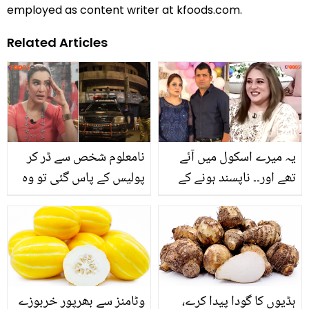
employed as content writer at kfoods.com.
Related Articles
یہ میرے اسکول میں آئے
نامعلوم شخص سے ڈر کر
تھے اور۔۔ ناپسند ہونے کے
پولیس کے پاس گئی تو وہ
باوجود کامران اکمل سے
الٹا ۔۔ نادیہ حسین نے اپنے
شادی کیسے ہوئی؟ اہلیہ نے
ساتھ ہونے والے خطرناک
دل کا حال سنا دیا
واقعہ کے بارے میں بتا دیا
ہڈیوں کا گودا پیدا کرے،
وٹامنز سے بھرپور خربوزے