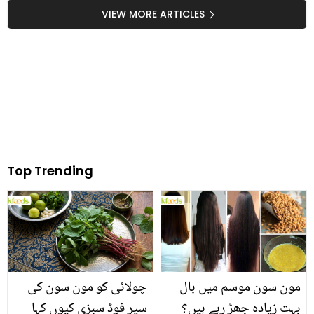
قائم کرنے والی روشن بی
سپورٹ کرنا شروع کیا؟
VIEW MORE ARTICLES
بی کو عوام کا سلام
دیکھیے
Top Trending
مون سون موسم میں بال
چولائی کو مون سون کی
بہت زیادہ جھڑ رہے ہیں؟
سپر فوڈ سبزی کیوں کہا