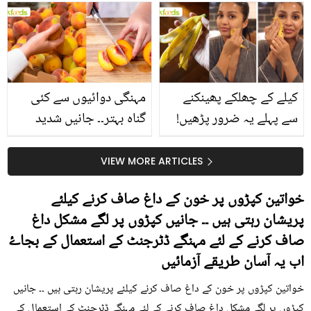
بتائے راز
سے متعلق غلط فہمیوں کی
حقیقت کیا ہے اور افواہ
کیا؟
کیلے کے چھلکے پھینکنے
مہنگی دوائیوں سے کئی
سے پہلے یہ ضرور پڑھیں!
گناہ بہتر۔۔ جانیں شدید
جلد کے 3 بڑے مسائل کا
گرمی کے موسم میں آڑو
سستا اور قدرتی حل
کیوں کھانا چاہیے؟
VIEW MORE ARTICLES
خواتین کپڑوں پر خون کے داغ صاف کرنے کیلئے
پریشان رہتی ہیں ۔۔ جانیں کپڑوں پر لگے مشکل داغ
صاف کرنے کے لئے مہنگے ڈٹرجنٹ کے استعمال کے بجاۓ
اب یہ آسان طریقے آزمائیں
خواتین کپڑوں پر خون کے داغ صاف کرنے کیلئے پریشان رہتی ہیں ۔۔ جانیں
کپڑوں پر لگے مشکل داغ صاف کرنے کے لئے مہنگے ڈٹرجنٹ کے استعمال کے