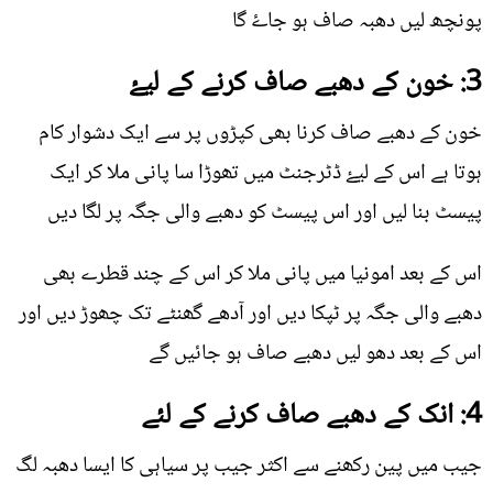
پونچھ لیں دھبہ صاف ہو جاۓ گا
3: خون کے دھبے صاف کرنے کے لیۓ
خون کے دھبے صاف کرنا بھی کپڑوں پر سے ایک دشوار کام
ہوتا ہے اس کے لیۓ ڈٹرجنٹ میں تھوڑا سا پانی ملا کر ایک
پیسٹ بنا لیں اور اس پیسٹ کو دھبے والی جگہ پر لگا دیں
اس کے بعد امونیا میں پانی ملا کر اس کے چند قطرے بھی
دھبے والی جگہ پر ٹپکا دیں اور آدھے گھنٹے تک چھوڑ دیں اور
اس کے بعد دھو لیں دھبے صاف ہو جائيں گے
4: انک کے دھبے صاف کرنے کے لئے
جیب میں پین رکھنے سے اکثر جیب پر سیاہی کا ایسا دھبہ لگ