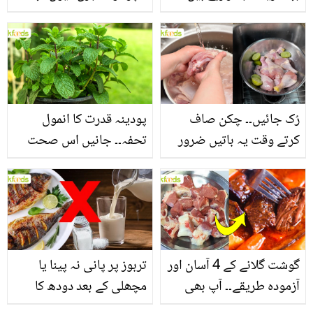
جانیں بالوں کو مضبوط
جاتا ہے؟ جانیں وٹامنز،
بنانے کے چند قدرتی طریقے
منرلز اور اینٹی آکسیڈنٹس
سے بھرپور اس سبزی کے
فائدے
رُک جائیں۔۔ چکن صاف
پودینہ قدرت کا انمول
کرتے وقت یہ باتیں ضرور
تحفہ۔۔ جانیں اس صحت
یاد رکھیں
بخش پتوں کے 10 حیرت
انگیز طبی فوائد
گوشت گلانے کے 4 آسان اور
تربوز پر پانی نہ پینا یا
آزمودہ طریقے۔۔ آپ بھی
مچھلی کے بعد دودھ کا
جانیں انٹرنیشنل شیف کے
استعمال۔۔ جانیں کھانوں