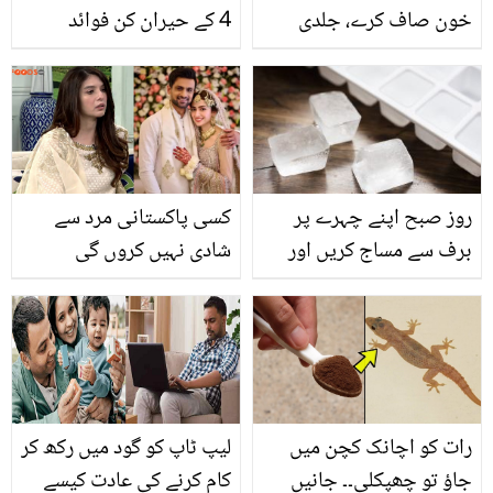
خون صاف کرے، جلدی
4 کے حیران کن فوائد
امراض میں فائدہ پہنچائے،
کیا آپ اروی کے ان فوائد
سے واقف ہیں؟
روز صبح اپنے چہرے پر
کسی پاکستانی مرد سے
برف سے مساج کریں اور
شادی نہیں کروں گی
پائیں حیرت انگیز نتائج،
کیونکہ ۔۔ اداکارہ سعیدہ
جانیں چہرے پر برف کے
امتیاز نے کس وجہ سے
مساج کے فوائد اور اس کا
پاکستانی مرد سے شادی نہ
طریقہ کار
کرنے کا فیصلہ کیا؟ دیکھئے
رات کو اچانک کچن میں
لیپ ٹاپ کو گود میں رکھ کر
جاؤ تو چھپکلی۔۔ جانیں
کام کرنے کی عادت کیسے