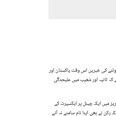
ٹوٹنے کی خبریں اس وقت پاکستان اور
ے کہ ثانیہ اور شعیب میں علیحدگی
ریز میں ایک چینل پر ایکسپرٹ کے
رکن نے بھی اپنا نام سامنے نہ آنے