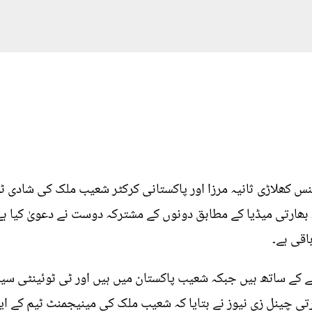
ٹینس کھلاڑی ثانیہ مرزا اور پاکستانی کرکٹر شعیب ملک کی شادی 
 بھارتی میڈیا کے مطابق دونوں کے مشترکہ دوست نے دعویٰ کیا ہ
اقی ہے۔
ے کے ساتھ ہیں جبکہ شعیب پاکستان میں ہیں اور ٹی ٹوئینٹی سی
تی چینل زی نیوز نے بتایا کہ شعیب ملک کی مینیجمنٹ ٹیم کے ایک 