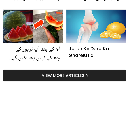
کرادی.. جوان بچوں نے
والے سوناکشی اور ظہیر
بوڑھے والدین کو ان کی
کی طلاق! اصل معاملہ کیا
شادی کے لئے کیسے منایا؟
ہے؟
آج کے بعد آپ تربوز کے
Joron Ke Dard Ka
Gharelu Ilaj
چھلکے نہیں پھینکیں گے..
تربوز کے چھلکوں کے وہ
فائدے جو زندگی بدل دیں!
VIEW MORE ARTICLES
جانیں استعمال کا طریقہ