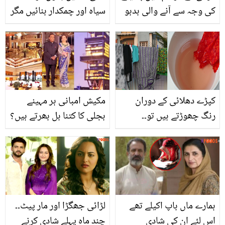
کی وجہ سے آنے والی بدبو
سیاہ اور چمکدار بنائیں مگر
سے پریشان ہیں؟؟؟ تو پھر
کیسے؟ جانیئے گھی سے
جانیں ڈاکٹر بلقیس کی
بالوں کی نشونما کا جادوئی
بتائی ہوئی ایک ایسی ٹِپ
ٹوٹکا
جس سے نہ زیادہ پسینہ آئے
گا اور نہ ہی پسینے کی بدبو
کپڑے دھلائی کے دوران
مکیش امبانی ہر مہینے
رنگ چھوڑتے ہیں تو۔۔
بجلی کا کتنا بل بھرتے ہیں؟
کپڑوں کو رنگ چھوڑنے سے
حیران کن انکشاف
بچانے کے چند آزمودہ ٹوٹکے
ہمارے ماں باپ اکیلے تھے
لڑائی جھگڑا اور مار پیٹ۔۔
اس لئے ان کی شادی
چند ماہ پہلے شادی کرنے