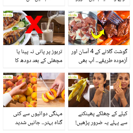
یاد رکھیں
بخش پتوں کے 10 حیرت
انگیز طبی فوائد
گوشت گلانے کے 4 آسان اور
تربوز پر پانی نہ پینا یا
آزمودہ طریقے۔۔ آپ بھی
مچھلی کے بعد دودھ کا
جانیں انٹرنیشنل شیف کے
استعمال۔۔ جانیں کھانوں
بتائے راز
سے متعلق غلط فہمیوں کی
حقیقت کیا ہے اور افواہ
کیا؟
کیلے کے چھلکے پھینکنے
مہنگی دوائیوں سے کئی
سے پہلے یہ ضرور پڑھیں!
گناہ بہتر۔۔ جانیں شدید
جلد کے 3 بڑے مسائل کا
گرمی کے موسم میں آڑو