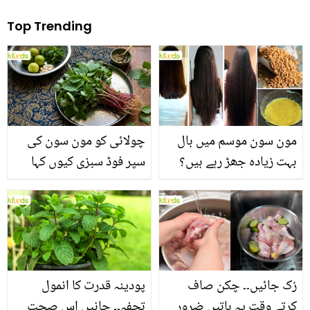
Top Trending
مون سون موسم میں بال
چولائی کو مون سون کی
بہت زیادہ جھڑ رہے ہیں؟
سپر فوڈ سبزی کیوں کہا
جانیں بالوں کو مضبوط
جاتا ہے؟ جانیں وٹامنز،
بنانے کے چند قدرتی طریقے
منرلز اور اینٹی آکسیڈنٹس
سے بھرپور اس سبزی کے
فائدے
رُک جائیں۔۔ چکن صاف
پودینہ قدرت کا انمول
کرتے وقت یہ باتیں ضرور
تحفہ۔۔ جانیں اس صحت