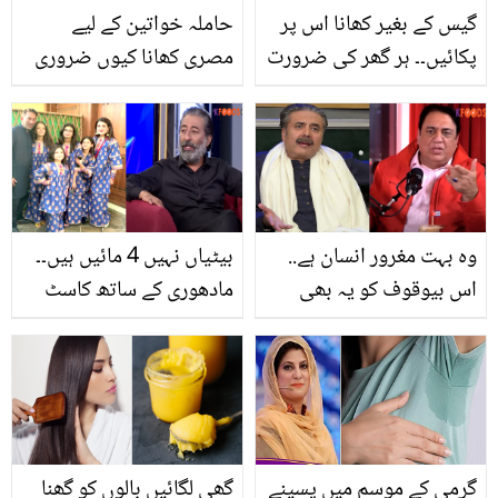
گیس کے بغیر کھانا اس پر
حاملہ خواتین کے لیے
پکائیں۔۔ ہر گھر کی ضرورت
مصری کھانا کیوں ضروری
بننے والا یہ سستا چولہا
ہے؟ جانیں چند ایسے ناقابل
کہاں ملتا ہے؟
یقین فوائد جنہیں جان کر
آپ دنگ رہ جائیں گے
وہ بہت مغرور انسان ہے..
بیٹیاں نہیں 4 مائیں ہیں۔۔
اس بیوقوف کو یہ بھی
مادھوری کے ساتھ کاسٹ
نہیں پتا کہ! سہیل احمد
ہونے کے باوجود فلم کیوں
غصے میں آفتاب اقبال پر
نہیں کی؟ عدنان شاہ ٹیپو
پھٹ پڑے
کی زندگی کے حیران کن
حقائق
گرمی کے موسم میں پسینے
گھی لگائیں بالوں کو گھنا