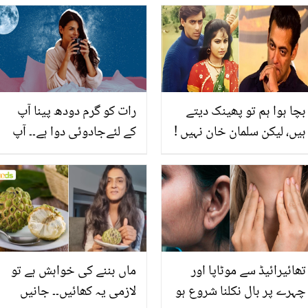
بچا ہوا ہم تو پھینک دیتے
رات کو گرم دودھ پینا آپ
ہیں، لیکن سلمان خان نہیں !
کے لئےجادوئی دوا ہے۔۔ آپ
مشہور اداکارہ نے سلمان کے
کو 7 زبردست فائدے حاصل
بچے ہوئے کھانے کی ایسی
ہوں گے
حقیقت بتا دی کہ لوگ
حیران رہ جائیں
تھائیرائیڈ سے موٹاپا اور
ماں بننے کی خواہش ہے تو
چہرے پر بال نکلنا شروع ہو
لازمی یہ کھائیں۔۔ جانیں