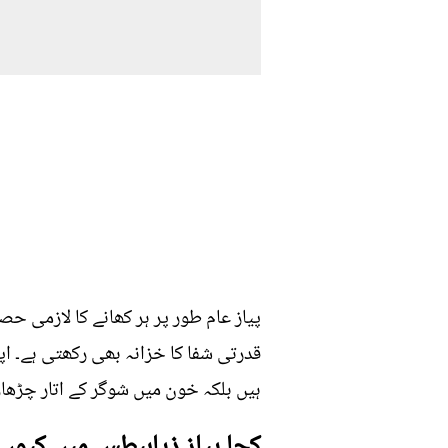
پیاز عام طور پر ہر کھانے کا لازمی 
قدرتی شفا کا خزانہ بھی رکھتی ہے۔ اپ
ہیں بلکہ خون میں شوگر کے اتار چڑھاؤ ک
کچا پیاز ذیابیطس میں کیوں 