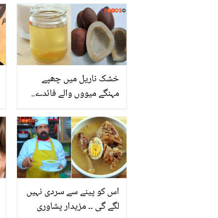
خشک ناریل میں چھپے
مہنگے میووں والے فائدے..
جانیں کھوپرے اور ناریل کے
تیل میں آپ کی صحت اور
حسن کو نکھارنے کے کون
سے خزانے پوشیدہ ہیں؟
اس کو پینے سے سردی نہیں
لگے گی ۔۔ مزیدار پشاوری