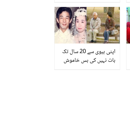
فائدے
اپنی بیوی سے 20 سال تک
بات نہیں کی بس خاموش
رہا کیونکہ ۔۔ ایک ایسے
شخص کی کہانی جس نے
اپنی بیوی سے بات کرنا
چھوڑ دی، پھر کیا ہوا؟