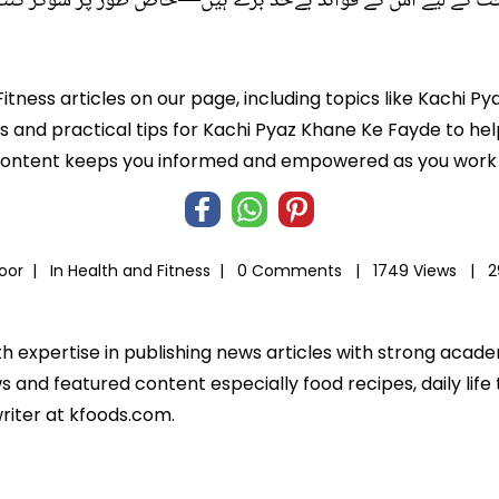
صحت کے لیے اس کے فوائد بےحد بڑے ہیں—خاص طور پر شوگر کنٹرو
Fitness articles on our page, including topics like Kachi 
hts and practical tips for Kachi Pyaz Khane Ke Fayde to hel
 content keeps you informed and empowered as you work t
Noor |
In
Health and Fitness
|
0 Comments |
1749 Views |
2
th expertise in publishing news articles with strong acad
 and featured content especially food recipes, daily life 
riter at kfoods.com.