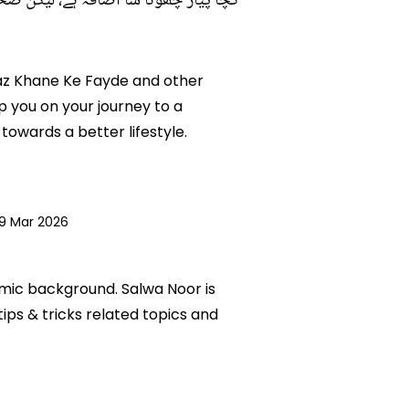
کچا پیاز چھوٹا سا اضافہ ہے، لیکن 
Pyaz Khane Ke Fayde and other
p you on your journey to a
owards a better lifestyle.
9 Mar 2026
emic background. Salwa Noor is
tips & tricks related topics and