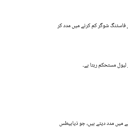
ور فاسٹنگ شوگر کم کرنے میں مدد کر
لیول مستحکم رہتا ہے۔
ے میں مدد دیتے ہیں، جو ذیابیطس