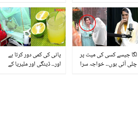
جاتے ہیں اور ۔۔ ڈاکٹر اس کا
شریفہ پھل میں چھپے
کیا علاج بتاتے ہیں؟ جانیں
صحت کے 10 ایسے راز، جو
وہ معلومات جو آپ کو بھی
دوسرے کسی پھل میں نہیں
معلوم ہونی چاہیئے
لگا جیسے کسی کی میت پر
پانی کی کمی دور کرتا ہے
چلی آئی ہوں۔۔ خواجہ سرا
اور۔۔ ڈینگی اور ملیریا کے
تلسی بٹ نے فضا علی کی
مریضوں کو مٹھے کا جوس
اوور ایکٹنگ کی پول کھول
کیوں پینا چاہیے؟ جانیں
دی! کیا کچھ کہہ دیا؟
اسے بنانے کا طریقہ