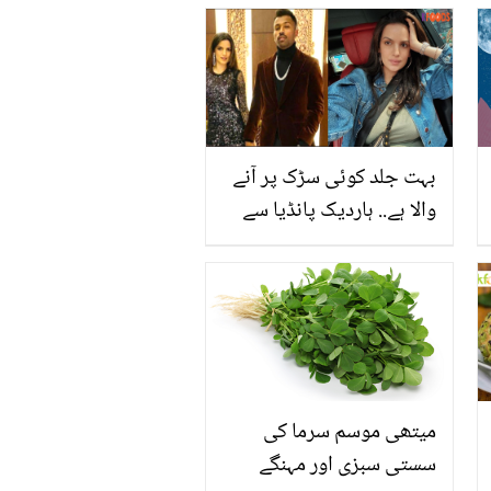
بہت جلد کوئی سڑک پر آنے
والا ہے.. ہاردیک پانڈیا سے
طلاق کے بعد نتاشا کو کتنی
دولت ملے گی؟
میتھی موسم سرما کی
سستی سبزی اور مہنگے