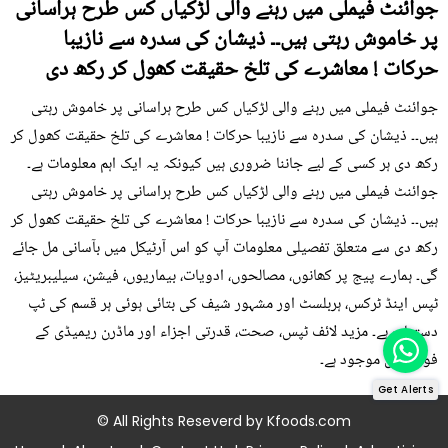
جوائنٹ فیملی میں رہنے والی لڑکیاں کس طرح ہراسانی
پر خاموش رہتی ہیں۔۔ ذیشان کی سدرہ سے نازیبا
حرکات ! معاشرے کی تلخ حقیقت کھول کر رکھ دی
جوائنٹ فیملی میں رہنے والی لڑکیاں کس طرح ہراسانی پر خاموش رہتی
ہیں۔۔ ذیشان کی سدرہ سے نازیبا حرکات ! معاشرے کی تلخ حقیقت کھول کر
رکھ دی ہر کسی کے لیے جاننا ضروری ہیں کیونکہ یہ ایک اہم معلومات ہے۔
جوائنٹ فیملی میں رہنے والی لڑکیاں کس طرح ہراسانی پر خاموش رہتی
ہیں۔۔ ذیشان کی سدرہ سے نازیبا حرکات ! معاشرے کی تلخ حقیقت کھول کر
رکھ دی سے متعلق تفصیلی معلومات آپ کو اس آرٹیکل میں بآسانی مل جائے
گی۔ ہمارے پیج پر کھانوں، مصالحوں، ادویات، بیماریوں، فیشن، سیلیبریٹیز،
ٹپس اینڈ ٹرکس، ہربلسٹ اور مشہور شیف کی بتائی ہوئی ہر قسم کی ٹپ
دستیاب ہے۔ مزید لائف ٹپس، صحت، قدرتی اجزاء اور ماڈرن ریمیڈی کے
فوڈز میں موجود ہے۔
Get Alerts
© All Rights Reseverd by
Kfoods.com