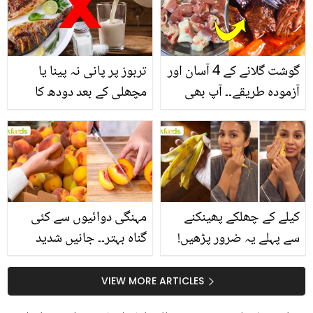
گوشت گلانے کے 4 آسان اور
تربوز پر پانی نہ پینا یا
آزمودہ طریقے۔۔ آپ بھی
مچھلی کے بعد دودھ کا
جانیں انٹرنیشنل شیف کے
استعمال۔۔ جانیں کھانوں
بتائے راز
سے متعلق غلط فہمیوں کی
حقیقت کیا ہے اور افواہ
کیا؟
کیلے کے چھلکے پھینکنے
مہنگی دوائیوں سے کئی
سے پہلے یہ ضرور پڑھیں!
گناہ بہتر۔۔ جانیں شدید
جلد کے 3 بڑے مسائل کا
گرمی کے موسم میں آڑو
سستا اور قدرتی حل
کیوں کھانا چاہیے؟
VIEW MORE ARTICLES