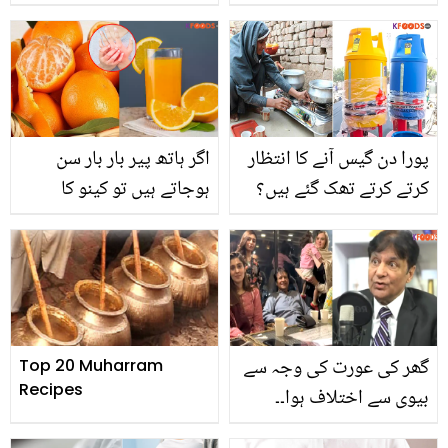
والی ٹک ٹاکر سامعہ نے
اور بچوں کا دل خوش کر
رپورٹر کے چبھتے سوال پر
دیں
کیا جواب دیا؟
پورا دن گیس آنے کا انتظار
اگر ہاتھ پیر بار بار سن
کرتے کرتے تھک گئے ہیں؟
ہوجاتے ہیں تو کینو کا
اب لے آئیں ایل پی جی
شربت ۔۔ کھٹے میٹھے کینو
پلاسٹک گیس سلینڈر، جو
کا شربت روزانہ پینے سے
آپ کی زندگی اور پیسے
کونسے فائدے حاصل ہوتے
دونوں بچائیں
ہیں؟
گھر کی عورت کی وجہ سے
Top 20 Muharram
Recipes
بیوی سے اختلاف ہوا۔۔
فردوس جمال کی بہو کا