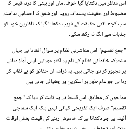
اس منظر میں دکھایا گیا خوف، ماں اور بیٹی کا درد، قیس کا
مضبوط اور حقیقت پسندانہ رویہ، اور شفق کا احساسِ ندامت.
سب کچھ اتنی حقیقت کے قریب دکھایا گیا کہ ناظرین خود کو
جذبات سے الگ نہ رکھ سکے۔
"جمع تقسیم" اس معاشرتی نظام پر سوال اٹھاتا ہے جہاں
مشترکہ خاندانی نظام کے نام پر اکثر عورتیں اپنی آواز دبانے
پر مجبور کر دی جاتی ہیں۔ یہ ڈرامہ ان حقائق کو بے نقاب کر
رہا ہے جو عام طور پر اسکرین پر چھپائے جاتے ہیں
مداحوں کے مطابق، اس قسط نے یہ ثابت کر دیا کہ "جمع
تقسیم" صرف ایک تفریحی کہانی نہیں بلکہ ایک سماجی
آئینہ ہے جو دکھاتا ہے کہ خاموش رہنے کی قیمت بعض اوقات
عزت اور تحفظ سے بھی زیادہ بھاری پڑتی ہے۔