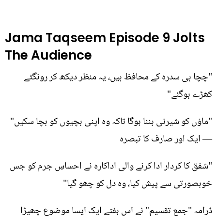
Jama Taqseem Episode 9 Jolts
The Audience
"چچا ہی سدرہ کے محافظ ہیں، یہ منظر دیکھ کر رونگٹے
کھڑے ہوگئے"
"ماؤں کو شیرنی بننا ہوگا تاکہ وہ اپنی بچیوں کو بچا سکیں"
— ایک اور صارف کا تبصرہ
"شفق کا کردار ادا کرنے والی اداکارہ نے احساسِ جرم کو جس
خوبصورتی سے پیش کیا، وہ دل کو چھو گیا"
ڈرامہ "جمع تقسیم" نے اس ہفتے ایک ایسا موضوع چھیڑا