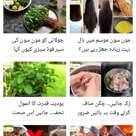
مون سون موسم میں بال
چولائی کو مون سون کی
بہت زیادہ جھڑ رہے ہیں؟
سپر فوڈ سبزی کیوں کہا
جانیں بالوں کو مضبوط
جاتا ہے؟ جانیں وٹامنز،
بنانے کے چند قدرتی طریقے
منرلز اور اینٹی آکسیڈنٹس
سے بھرپور اس سبزی کے
فائدے
رُک جائیں۔۔ چکن صاف
پودینہ قدرت کا انمول
کرتے وقت یہ باتیں ضرور
تحفہ۔۔ جانیں اس صحت
یاد رکھیں
بخش پتوں کے 10 حیرت
انگیز طبی فوائد