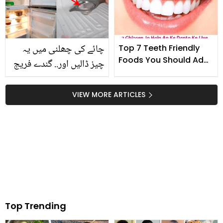
اس کی شادی میں کیوں
شریک نہ ہوئے؟
چائے کی چھلنی میں یہ
Top 7 Teeth Friendly
Foods You Should Add
چیز ڈالیں اور.. گندے فریج
in Your Diet
کو منٹوں میں کیسے صاف
کریں؟ ناگوار بو کو ہمیشہ
VIEW MORE ARTICLES
کے لیے ختم کرنے کا آزمودہ
ٹوٹکہ
Top Trending