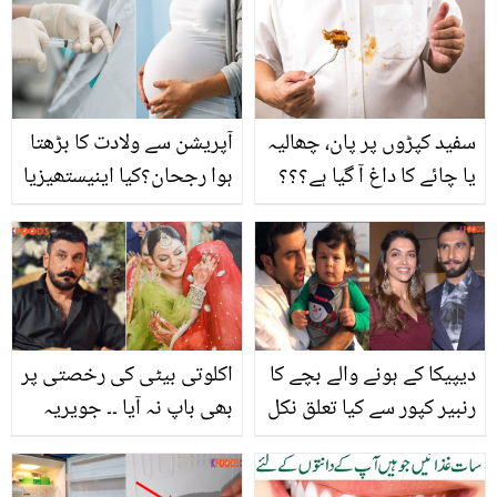
ایسا قدم جس سے تنگ آ کر
انھوں نے گھر ہی چھوڑ دیا
سفید کپڑوں پر پان، چھالیہ
آپریشن سے ولادت کا بڑھتا
یا چائے کا داغ آ گیا ہے؟؟؟
ہوا رجحان؟کیا اینیستھیزیا
ان داغوں کو صاف کرنے کے
انجیکشن محفوظ ہیں؟ان
لئے زیادہ محنت نہ کریں
کے سائڈ ایفیکٹس کیا ہیں؟
بس ہماری بتائی ہوئی آسان
سی ٹِپس آزمائیں اور سفید
کپڑے چمکائیں
دیپیکا کے ہونے والے بچے کا
اکلوتی بیٹی کی رخصتی پر
رنبیر کپور سے کیا تعلق نکل
بھی باپ نہ آیا ۔۔ جویریہ
آیا؟ سن کر لوگ بھی حیران
سے طلاق ہوئی، بیٹی تو
رہ گئے
اپنی پھر بھی اداکار شمعون