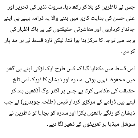
جس نے ناظرین کو ہلا کر رکھ دیا۔ سروت نذیر کی تحریر اور
علی حسن کی ہدایت کاری میں بننے والا یہ ڈرامہ پہلے ہی اپنے
جاندار کرداروں اور معاشرتی حقیقتوں کے بے باک اظہار کی
وجہ سے توجہ کا مرکز بنا ہوا تھا، لیکن تازہ قسط نے ہر حد پار
کر دی۔
اس قسط میں دکھایا گیا کہ کس طرح ایک لڑکی اپنے ہی گھر
میں محفوظ نہیں ہوتی۔ سدرہ اور ذیشان کا ٹریک اس تلخ
حقیقت کی عکاسی کرتا ہے جس پر اکثر لوگ آنکھیں بند کر
لیتے ہیں ڈرامے کے مرکزی کردار قیس (طلحہ چوہدری) نے جب
ذیشان کو رنگے ہاتھوں پکڑا اور سدرہ کو بچایا تو ناظرین نے
سوشل میڈیا پر تعریفوں کے ڈھیر لگا دیے۔