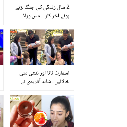
2 سال زندگی کی جنگ لڑتے
ہوئے آخر کار ۔۔ مس ورلڈ
مقابلے میں یوراگوئے کی
نمائندگی کرنے والی نوجوان
لڑکی کیسے انتقال کر گئی؟
اسمارٹ نانا اور ننھی منی
خالائیں.. شاہد آفریدی نے
نواسے کو پہلی بار گود میں
لے کر ایسا کیا کہا جو لوگ
بھی تعریف کرنے لگے؟