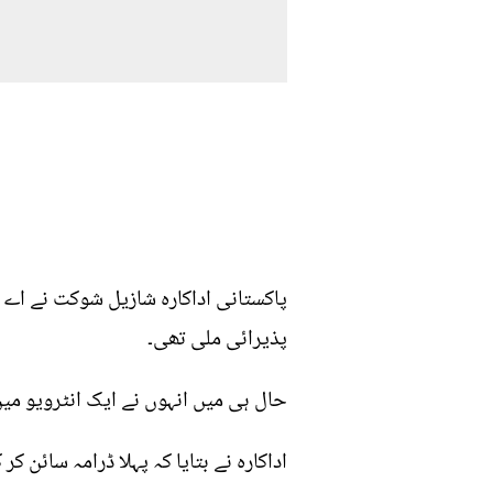
پاکستانی اداکارہ شازیل شوکت نے اے آ
پذیرائی ملی تھی۔
حال ہی میں انہوں نے ایک انٹرویو میں
اداکارہ نے بتایا کہ پہلا ڈرامہ سائن کر