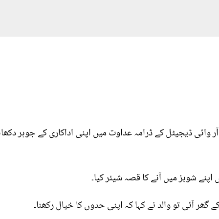
ر وائی ڈیجیٹل کے ڈرامہ عداوت میں اپنی اداکاری کے جوہر دکھائے
 اپنے شوبز میں آنے کا قصہ شیئر کیا۔
 کے گھر آئی تو والد نے کہا کہ اپنی حدوں کا خیال رکھنا۔