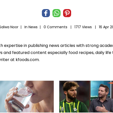
 Salwa Noor |
In
News
|
0 Comments |
1717 Views |
16 Apr 
th expertise in publishing news articles with strong acad
 and featured content especially food recipes, daily life 
riter at kfoods.com.