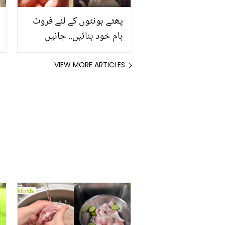
پھٹے ہونٹوں کے لئے فروٹ
بام خود بنائیں.. جانیں
آسانی سے گھر پر بننے والا
سستا لپ بام بنانے کا طریقہ
VIEW MORE ARTICLES