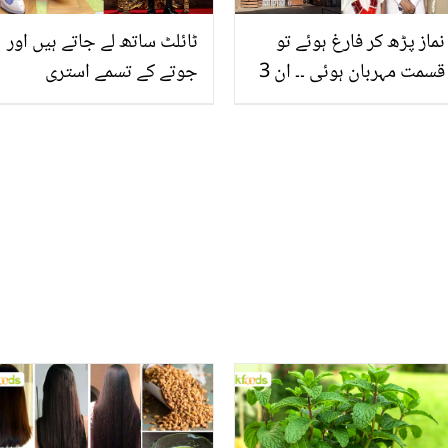
نماز پڑھ کر فارغ ہوئے تو
ٹائلٹ ساتھ لے جاتے ہیں اور
قسمت مہربان ہوئی ۔۔ ان 3
جوتے کے تسمے استری
پاکستانیوں کے ساتھ نماز
کرواتے ہیں۔۔ بادشاہ چارلس
عشاء کے بعد کیا ہوا جس نے
کی عجیب و غریب عادتیں
انہیں بڑی خوشی دی؟
جنھوں نے دنیا کو حیرت
میں ڈال دیا