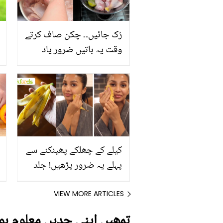
رُک جائیں۔۔ چکن صاف کرتے
وقت یہ باتیں ضرور یاد
رکھیں
کیلے کے چھلکے پھینکنے سے
پہلے یہ ضرور پڑھیں! جلد
کے 3 بڑے مسائل کا سستا
اور قدرتی حل
VIEW MORE ARTICLES
تمھیں اپنی حدیں معلوم ہو