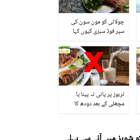
چولائی کو مون سون کی
سپر فوڈ سبزی کیوں کہا
جاتا ہے؟ جانیں وٹامنز،
منرلز اور اینٹی آکسیڈنٹس
سے بھرپور اس سبزی کے
فائدے
تربوز پر پانی نہ پینا یا
مچھلی کے بعد دودھ کا
استعمال۔۔ جانیں کھانوں
سے متعلق غلط فہمیوں کی
حقیقت کیا ہے اور افواہ کیا؟
و شوبز میں آنے سے پہلے