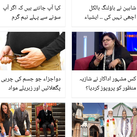
شاہین نے باؤلنگ بالکل
کیا آپ جانتے ہیں کہ اگر آپ
اچھی نہیں کی ۔۔ ایشیاء
سونے سے پہلے نیم گرم
کپ میں بیکار کارکردگی،
پانی پی لیں تو کیا ہوگا؟
شاہد آفریدی نے داماد شاہین
جانیں سونے سے پہلے نیم
کو شادی سے پہلے کھری
گرم پانی پینے کے چند
کھری سنا دی
حیرت انگیز فوائد
کس مشہور اداکار نے شازیہ
دواجزاء جو جسم کی چربی
منظور کو پروپوز کردیا؟
پگھلائیں اور زہریلے مواد
گلوکارہ نے دلچسپ قصہ سنا
خارج کریں
دیا