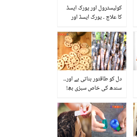
کولیسٹرول اور یورک ایسڈ
کا علاج ۔ یورک ایسڈ اور
کولیسٹرول لیول کو متوازن
رکھنے کا آسان علاج
دل کو طاقتور بناتی ہے اور۔۔
سندھ کی خاص سبزی بھِ!
جانیں اس کے بے شمار
فائدے اور صاف کرنے کا
آسان طریقہ