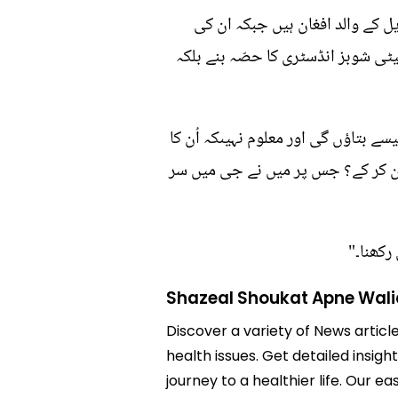
ل کے والد افغان ہیں جبکہ ان کی
یٹی شوبز انڈسٹری کا حصّہ بنے بلکہ
ے بتاؤں گی اور معلوم نہیںکہ اُن کا
ائن کر کے؟ جس پر میں نے جی میں سر
رکھنا۔"
Shazeal Shoukat Apne Wali
Discover a variety of News articl
health issues. Get detailed insig
journey to a healthier life. Ou