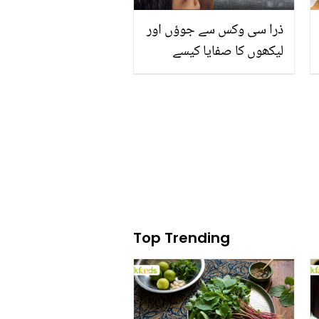
ذرا سی وکس سے جوؤں اور
لیکھوں کا صفایا کیسے
کریں؟ ہر وقت کے سر
کھجانے سے نجات کا گھریلو
ٹوٹکہ
Top Trending