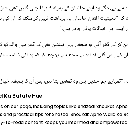
 سے ہے، مگر وہ اپنے خاندان کے ہمراہ کینیڈا چلی گئیں تھی۔شازی
ھا کہ "بحیثیت افغان خاندان یہ برداشت نہیں کر سکتا کہ ان کی ب
یے ایسے ہی خیالات پائے جاتے ہیں۔"
ن کر کے گھر آئی تو مجھے یہی ٹینشن تھی کہ گھر میں والد کو کیس
 ان کے پاس گئی تو ابو نے مجھ سے پوچھا کر کہ ہو آئی ڈرامہ س
"تمہاری جو حدیں ہیں وہ تمھیں پتا ہیں، بس اُن کا ہمیشہ خیال 
d Ka Batate Hue
es on our page, including topics like Shazeal Shoukat Apn
hts and practical tips for Shazeal Shoukat Apne Walid Ka 
r easy-to-read content keeps you informed and empowered