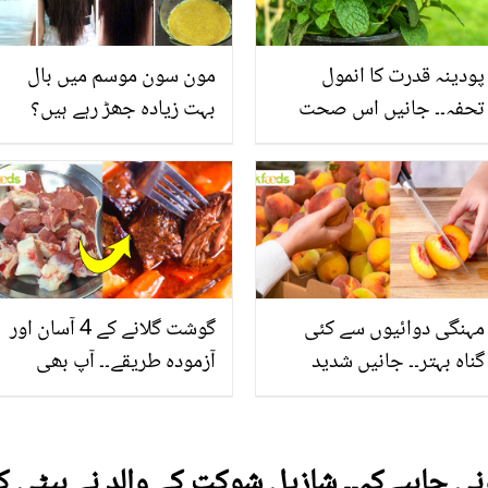
پودینہ قدرت کا انمول
مون سون موسم میں بال
تحفہ۔۔ جانیں اس صحت
بہت زیادہ جھڑ رہے ہیں؟
بخش پتوں کے 10 حیرت
جانیں بالوں کو مضبوط
انگیز طبی فوائد
بنانے کے چند قدرتی طریقے
مہنگی دوائیوں سے کئی
گوشت گلانے کے 4 آسان اور
گناہ بہتر۔۔ جانیں شدید
آزمودہ طریقے۔۔ آپ بھی
گرمی کے موسم میں آڑو
جانیں انٹرنیشنل شیف کے
کیوں کھانا چاہیے؟
بتائے راز
نی چاہیےکہ۔۔ شازیل شوکت کے والد نے بیٹی ک