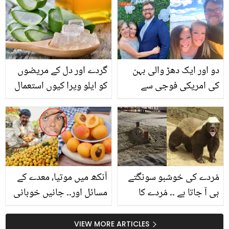
ہیلمٹ دینے کا دلچسپ
سوشل میڈیا پر چرچے!
واقعہ کس جگہ پیش آیا؟
دیکھیں ویڈیو
دو اور ایک دھڑ والی بہن
گردے اور دل کے مریضوں
کی امریکی فوجی سے
کو ایلو ویرا کیوں استعمال
شادی.. ویڈیو دیکھ کر لوگ
نہیں کرنا چاہیے؟ وجہ جان
حیران رہ گئے
کر آپ بھی یہ غلطی نہیں
کریں گے
مُردے کی خوشبو سونگتے
آنکھ میں موتیا، معدے کے
ہی آ جاتا ہے ۔۔ مُردے کا
مسائل اور۔۔ جانیں خوبانی
گوشت کھانے والا جانور،
کھانے کے وہ بیش قیمتی
جس نے مُردوں کو بھی
فائدے جو آپ کو ہسپتال
VIEW MORE ARTICLES