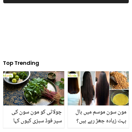
نہیں چھوڑا
جانے سے بچائیں
Top Trending
مون سون موسم میں بال
چولائی کو مون سون کی
بہت زیادہ جھڑ رہے ہیں؟
سپر فوڈ سبزی کیوں کہا
جانیں بالوں کو مضبوط
جاتا ہے؟ جانیں وٹامنز،