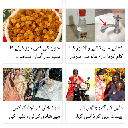
عمر سے اداکاری کی دنیا
میں قدم رکھنے والے فیصل
قریشی کے دلچسپ
انکشافات
کھانے میں ڈالنے والا اور کیا
خون کی کمی دور کرنے کا
کام کرتا ہے؟ عام سے سرکے
سب سے آسان نسخہ ۔۔۔
کے 5 نئے استعمال جو کریں
تھوڑی سی کشمش لیں اور
آپ کی بڑی مشکل آسان
اسے ہمارے بتائے طریقے
سے استعمال کرلیں اور پھر
گالوں کی لالی چیک کریں ۔
دلہن کے گھر والوں نے
ارباز خان نے اچانک کس
ہیلمٹ پہن کر ڈانس کیا..
سے شادی کر لی؟ دلہن کی
باراتیوں کو تحفے میں
حجاب میں انٹری کے