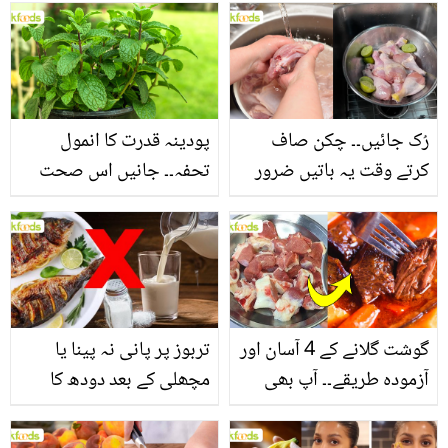
بنانے کے چند قدرتی طریقے
منرلز اور اینٹی آکسیڈنٹس
سے بھرپور اس سبزی کے
فائدے
رُک جائیں۔۔ چکن صاف
پودینہ قدرت کا انمول
کرتے وقت یہ باتیں ضرور
تحفہ۔۔ جانیں اس صحت
یاد رکھیں
بخش پتوں کے 10 حیرت
انگیز طبی فوائد
گوشت گلانے کے 4 آسان اور
تربوز پر پانی نہ پینا یا
آزمودہ طریقے۔۔ آپ بھی
مچھلی کے بعد دودھ کا
جانیں انٹرنیشنل شیف کے
استعمال۔۔ جانیں کھانوں
بتائے راز
سے متعلق غلط فہمیوں کی