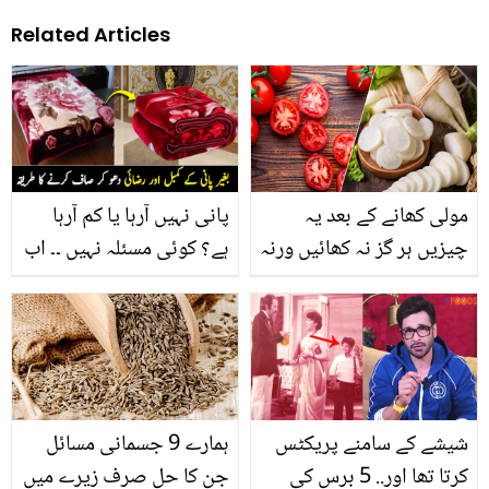
Related Articles
مولی کھانے کے بعد یہ
پانی نہیں آرہا یا کم آرہا
چیزیں ہر گز نہ کھائیں ورنہ
ہے؟ کوئی مسئلہ نہیں ۔۔ اب
خطرناک بیماری بھی
بغیر پانی کے کمبل اور
ہوسکتی ہے۔۔ جانیں مولی
رضائی دھو کر صاف کریں،
کو کون سی 3 چیزوں کے
جانیں آسان سا طریقہ
ساتھ نہیں کھانا چاہیے؟
شیشے کے سامنے پریکٹس
ہمارے 9 جسمانی مسائل
کرتا تھا اور.. 5 برس کی
جن کا حل صرف زیرے میں