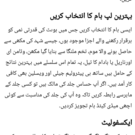
بہترین لپ بام کا انتخاب کریں
ایسی بام کا انتخاب کریں جس میں ہوںٹ کی قدرتی نمی کو
برقرار رکھنے والے اجزا موجود ہوں، جیسے شہد کی مکھی سے
حاصل ہونے والا موم، تخم ملنگا سے بنایا گیا مکھن، وٹامن ای
اورناریل یا بادام کا تیل، یہ تمام اس سلسلے میں بہترین نتائج
کے حامل ہیں ساتھ ہی پیٹرولیم جیلی اور ویسلین بھی کافی
کار آمد ہیں۔ اگر آپ حساس جلد کی مالک ہیں تو کسی جلد کے
ماہرسے رابطہ کریں تاکہ وہ آپ کی جلد کی مناسبت سے کوئی
اچھی میڈی کیٹڈ بام تجویز کردیں۔
ایکسفولیٹ