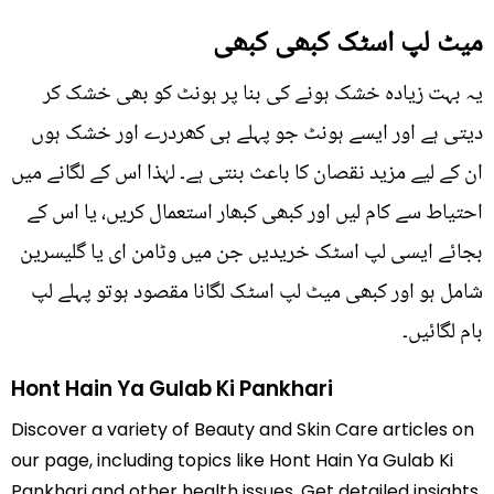
میٹ لپ اسٹک کبھی کبھی
یہ بہت زیادہ خشک ہونے کی بنا پر ہونٹ کو بھی خشک کر
دیتی ہے اور ایسے ہونٹ جو پہلے ہی کھردرے اور خشک ہوں
ان کے لیے مزید نقصان کا باعث بنتی ہے۔ لہٰذا اس کے لگانے میں
احتیاط سے کام لیں اور کبھی کبھار استعمال کریں، یا اس کے
بجائے ایسی لپ اسٹک خریدیں جن میں وٹامن ای یا گلیسرین
شامل ہو اور کبھی میٹ لپ اسٹک لگانا مقصود ہوتو پہلے لپ
بام لگائیں۔
Hont Hain Ya Gulab Ki Pankhari
Discover a variety of Beauty and Skin Care articles on
our page, including topics like Hont Hain Ya Gulab Ki
Pankhari and other health issues. Get detailed insights