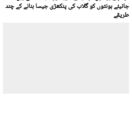
جانیئے ہونٹوں کو گلاب کی پنکھڑی جیسا بنانے کے چند
طریقے