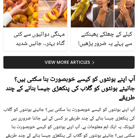
حقیقت کیا ہے اور افواہ
کیا؟
کیلے کے چھلکے پھینکنے
مہنگی دوائیوں سے کئی
سے پہلے یہ ضرور پڑھیں!
گناہ بہتر۔۔ جانیں شدید
جلد کے 3 بڑے مسائل کا
گرمی کے موسم میں آڑو
سستا اور قدرتی حل
کیوں کھانا چاہیے؟
VIEW MORE ARTICLES
آپ اپنے ہونٹوں کو کیسے خوبصورت بنا سکتی ہیں؟
جانیئے ہونٹوں کو گلاب کی پنکھڑی جیسا بنانے کے چند
طریقے
آپ اپنے ہونٹوں کو کیسے خوبصورت بنا سکتی ہیں؟ جانیئے ہونٹوں کو گلاب
کی پنکھڑی جیسا بنانے کے چند طریقے ہر کسی کے لیے جاننا ضروری ہیں
کیونکہ یہ ایک اہم معلومات ہے۔ آپ اپنے ہونٹوں کو کیسے خوبصورت بنا
سکتی ہیں؟ جانیئے ہونٹوں کو گلاب کی پنکھڑی جیسا بنانے کے چند طریقے