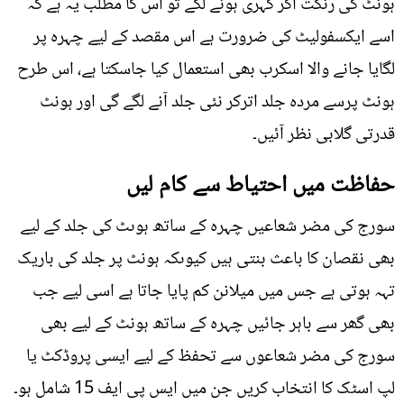
ہونٹ کی رنگت اگر گہری ہونے لگے تو اس کا مطلب یہ ہے کہ
اسے ایکسفولیٹ کی ضرورت ہے اس مقصد کے لیے چہرہ پر
لگایا جانے والا اسکرب بھی استعمال کیا جاسکتا ہے، اس طرح
ہونٹ پرسے مردہ جلد اترکر نئی جلد آنے لگے گی اور ہونٹ
قدرتی گلابی نظر آئیں۔
حفاظت میں احتیاط سے کام لیں
سورج کی مضر شعاعیں چہرہ کے ساتھ ہوںٹ کی جلد کے لیے
بھی نقصان کا باعث بنتی ہیں کیوںکہ ہونٹ پر جلد کی باریک
تہہ ہوتی ہے جس میں میلانن کم پایا جاتا ہے اسی لیے جب
بھی گھر سے باہر جائیں چہرہ کے ساتھ ہونٹ کے لیے بھی
سورج کی مضر شعاعوں سے تحفظ کے لیے ایسی پروڈکٹ یا
لپ اسٹک کا انتخاب کریں جن میں ایس پی ایف 15 شامل ہو۔