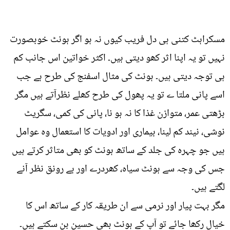
مسکراہٹ کتنی ہی دل فریب کیوں نہ ہو اگر ہونٹ خوبصورت
نہیں تو یہ اپنا اثر کھو دیتی ہیں۔ اکثر خواتین اس جانب کم
ہی توجہ دیتی ہیں۔ ہونٹ کی مثال اسفنج کی طرح ہے جب
اسے پانی ملتا ے تو یہ پھول کی طرح کھلے نظرآتے ہیں مگر
بڑھتی عمر، متوازن غذا کا نہ ہو نا، پانی کی کمی، سگریٹ
نوشی، نیند کم لینا، بیماری اور ادویات کا استعمال وہ عوامل
ہیں جو چہرہ کی جلد کے ساتھ ہونٹ کو بھی متاثر کرتے ہیں
جس کی وجہ سے ہونٹ سیاہ، کھردرے اور بے رونق نظر آنے
لگتے ہیں۔
مگر بہت پیار اور نرمی سے ان طریقہ کار کے ساتھ اس کا
خیال رکھا جائے تو آپ کے ہونٹ بھی حسین بن سکتے ہیں۔