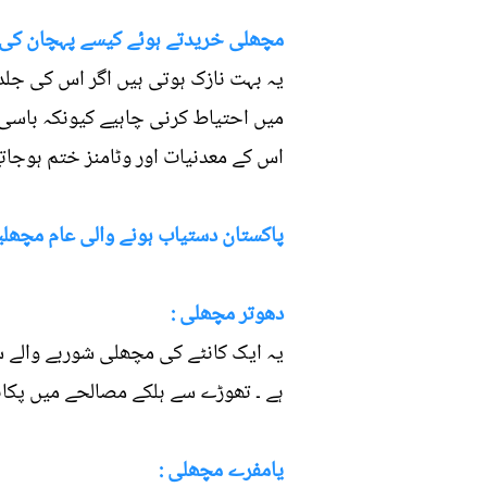
مچھلی خریدتے ہوئے کیسے پہچان کی 
یہ بہت نازک ہوتی ہیں اگر اس کی جل
میں احتیاط کرنی چاہیے کیونکہ باسی ا
اس کے معدنیات اور وٹامنز ختم ہوجا
پاکستان دستیاب ہونے والی عام مچھل
دھوتر مچھلی :
یہ ایک کانٹے کی مچھلی شوربے والے س
ہے ۔ تھوڑے سے ہلکے مصالحے میں پکانے
یامفرے مچھلی :