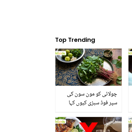
Top Trending
چولائی کو مون سون کی
سپر فوڈ سبزی کیوں کہا
جاتا ہے؟ جانیں وٹامنز،
منرلز اور اینٹی آکسیڈنٹس
سے بھرپور اس سبزی کے