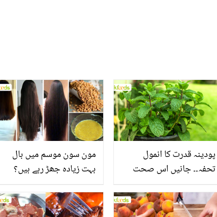
پودینہ قدرت کا انمول
مون سون موسم میں بال
تحفہ۔۔ جانیں اس صحت
بہت زیادہ جھڑ رہے ہیں؟
بخش پتوں کے 10 حیرت
جانیں بالوں کو مضبوط
انگیز طبی فوائد
بنانے کے چند قدرتی طریقے