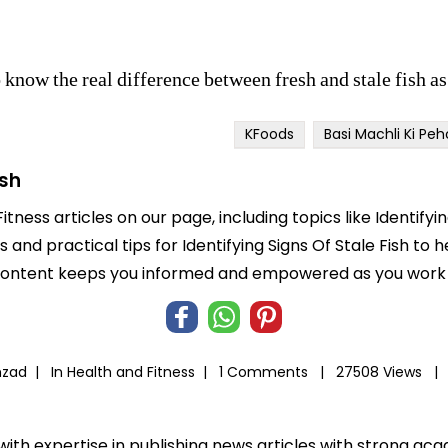
know the real difference between fresh and stale fish as
KFoods
Basi Machli Ki Pe
ish
itness articles on our page, including topics like Identifyi
s and practical tips for Identifying Signs Of Stale Fish to 
 content keeps you informed and empowered as you work t
hzad |
In
Health and Fitness
|
1 Comments |
27508 Views |
 with expertise in publishing news articles with strong 