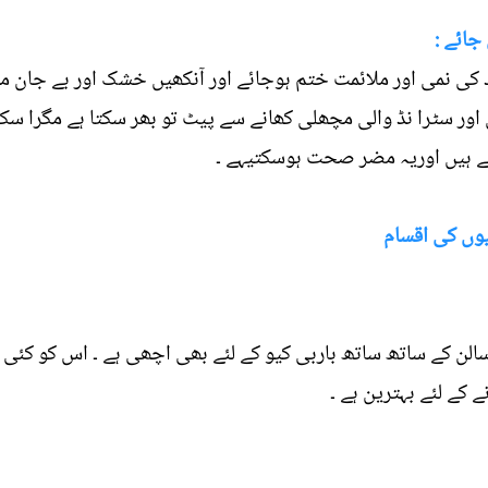
جائے :
د کی نمی اور ملائمت ختم ہوجائے اور آنکھیں خشک اور بے جا
ور سٹرا نڈ والی مچھلی کھانے سے پیٹ تو بھر سکتا ہے مگرا سکی
تے ہیں اوریہ مضر صحت ہوسکتیہے ۔
یوں کی اقسام
الن کے ساتھ ساتھ باربی کیو کے لئے بھی اچھی ہے ۔ اس کو کئی ر
 کے لئے بہترین ہے ۔