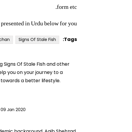
form etc.
 presented in Urdu below for you.
Tags:
hchan
Signs Of Stale Fish
ng Signs Of Stale Fish and other
help you on your journey to a
owards a better lifestyle.
09 Jan 2020
academic background. Aqib Shehzad