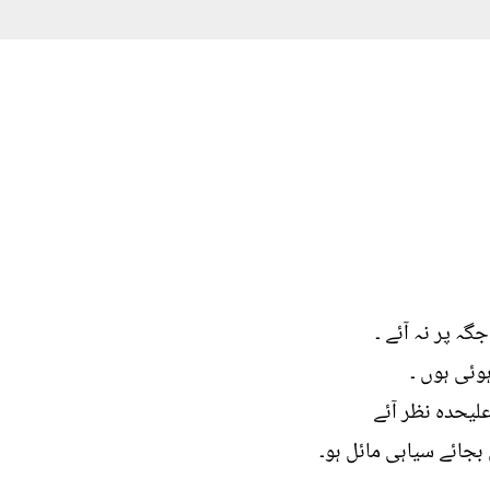
ہ پر نہ آئے ۔
وئی ہوں ۔
لیحدہ نظر آئے
جائے سیاہی مائل ہو۔