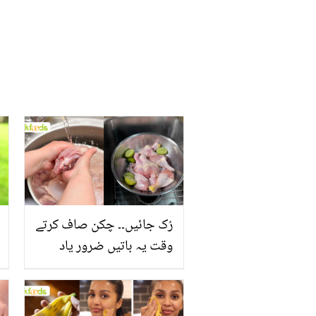
رُک جائیں۔۔ چکن صاف کرتے
وقت یہ باتیں ضرور یاد
رکھیں