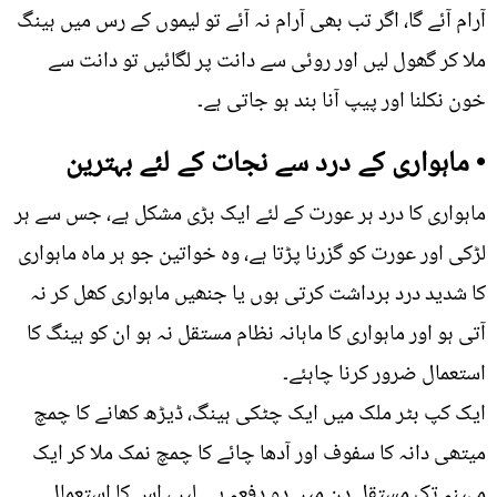
آرام آئے گا، اگر تب بھی آرام نہ آئے تو لیموں کے رس میں ہینگ
ملا کر گھول لیں اور روئی سے دانت پر لگائیں تو دانت سے
خون نکلنا اور پیپ آنا بند ہو جاتی ہے۔
• ماہواری کے درد سے نجات کے لئے بہترین
ماہواری کا درد ہر عورت کے لئے ایک بڑی مشکل ہے، جس سے ہر
لڑکی اور عورت کو گزرنا پڑتا ہے، وہ خواتین جو ہر ماہ ماہواری
کا شدید درد برداشت کرتی ہوں یا جنھیں ماہواری کھل کر نہ
آتی ہو اور ماہواری کا ماہانہ نظام مستقل نہ ہو ان کو ہینگ کا
استعمال ضرور کرنا چاہئے۔
ایک کپ بٹر ملک میں ایک چٹکی ہینگ، ڈیڑھ کھانے کا چمچ
میتھی دانہ کا سفوف اور آدھا چائے کا چمچ نمک ملا کر ایک
مہینہ تک مستقل دن میں دو دفعہ پی لیں، اس کا استعمال