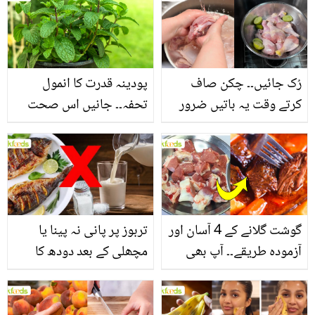
بنانے کے چند قدرتی طریقے
منرلز اور اینٹی آکسیڈنٹس
سے بھرپور اس سبزی کے
فائدے
رُک جائیں۔۔ چکن صاف
پودینہ قدرت کا انمول
کرتے وقت یہ باتیں ضرور
تحفہ۔۔ جانیں اس صحت
یاد رکھیں
بخش پتوں کے 10 حیرت
انگیز طبی فوائد
گوشت گلانے کے 4 آسان اور
تربوز پر پانی نہ پینا یا
آزمودہ طریقے۔۔ آپ بھی
مچھلی کے بعد دودھ کا
جانیں انٹرنیشنل شیف کے
استعمال۔۔ جانیں کھانوں
بتائے راز
سے متعلق غلط فہمیوں کی