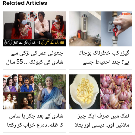
Related Articles
گیزر کب خطرناک ہوجاتا
چھوٹی عمر کی لڑکی سے
ہے؟ چند احتیاط جسے
شادی کی کیونکہ ۔۔ 55 سال
سردیوں میں گیزر چلانے
کے شخص کی 18 سال کی
سے پہلے سب کا جاننا
لڑکی سے نکاح، جانیئے اس
ضروری ہے
انوکھے جوڑے کی دلچسپ
کہانی
نمک میں صرف ایک چیز
شادی کے بعد چکر یا ساس
ملائیں اور.. دیسی اور پتلا
کا ظلم، دماغ خراب کر رکھا
لہسن صرف 3 منٹ میں
ہے! سماجی کارکن شیما