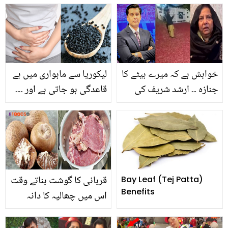
چھیلنے کا طریقہ
کرمانی کا پاکستانی ڈراموں
پر دوٹوک بیان
خواہش ہے کہ میرے بیٹے کا
لیکوریا سے ماہواری میں بے
جنازہ ۔۔ ارشد شریف کی
قاعدگی ہو جاتی ہے اور ۔۔۔
والدہ کی درخواست پر
ڈاکٹر اس کا علاج کلونجی
آخری رسومات سے پہلے
سے کیسے بتاتے ہیں؟ جانیں
گھر کے باہر پھولوں کے
وہ معلومات جو آپ کو بھی
ڈھیر لگا دیئے، وائرل ویڈیو
معلوم ہونی چاہیئے
مناظر
قربانی کا گوشت بناتے وقت
Bay Leaf (Tej Patta)
Benefits
اس میں چھالیہ کا دانہ
کیوں ڈالنا چاہیے؟ جانیں
گوشت کو پکانے کی ٹپس