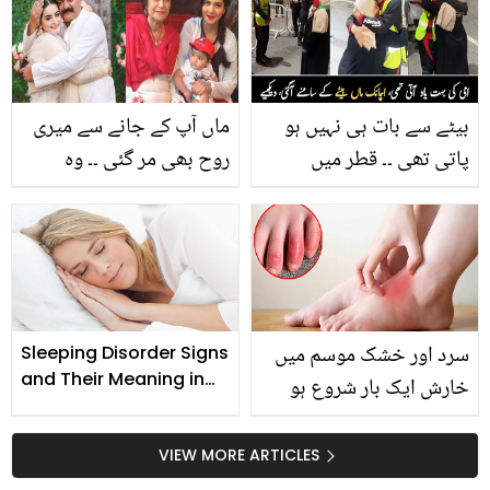
جن کی مدد سے انٹرنیشنل
شیف کا کھانا دنیا بھر میں
مشہور ہوتا ہے
بیٹے سے بات ہی نہیں ہو
ماں آپ کے جانے سے میری
پاتی تھی ۔۔ قطر میں
روح بھی مر گئی ۔۔ وہ
سیکیورٹی دینے والے بچے
مشہور شوبز شخصیات جو
سے ملنے بوڑھی ماں
ماں باپ کا نام آتے ہی رو
اسٹیڈیم آ گئی، ماں کو
جاتے ہیں
دیکھ کر بیٹا رو گیا، دیکھیے
سرد اور خشک موسم میں
Sleeping Disorder Signs
and Their Meaning in
خارش ایک بار شروع ہو
Urdu
جائے تو رُکتی ہی نہیں ۔۔
مگر یہ گھریلو نسخے منٹوں
VIEW MORE ARTICLES
میں خارش دور کر سکتے