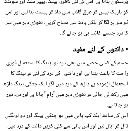
پُرسکون بناتا ہے، اس کے لئے کافور، ہینگ، پیپر منٹ اور سونٹھ
کو باریک پیس کر عرق گلاب میں ملا کر پیسٹ بنا لیں اور اس
کو سر پر لگا کر ہلکے ہاتھ سے مساج کریں، تھوڑی دیر میں سر
کا درد جیسے غائب ہی ہو جائے گا۔
• دانتوں کے لئے مفید
جسم کے کسی حصے میں بھی درد ہو، ہینگ کا استعمال فوری
راحت کا باعث بنتا ہے، اور دانتوں کے درد کے لئے تو ہینگ کا
استعمال آزمودہ ہے داڑھ کے درد میں اگر ایک چٹکی ہینگ داڑھ
میں رکھ لی جائے تو تھوڑی دیر میں آرام آجاتا ہے اور درد دور
ہو جاتا ہے۔
اس کے ساتھ ایک کپ پانی میں دو چٹکی ہینگ اور دو لونگیں
ڈال کر ابال لیں اور اس پانی سے کلی کریں دانت کے درد میں