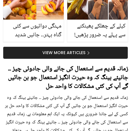
حقیقت کیا ہے اور افواہ
کیا؟
کیلے کے چھلکے پھینکنے
مہنگی دوائیوں سے کئی
سے پہلے یہ ضرور پڑھیں!
گناہ بہتر۔۔ جانیں شدید
جلد کے 3 بڑے مسائل کا
گرمی کے موسم میں آڑو
سستا اور قدرتی حل
کیوں کھانا چاہیے؟
VIEW MORE ARTICLES
زمانہ قدیم سے استعمال کی جانے والی جادوئی چیز ۔۔
جانیئے ہینگ کہ وہ حیرت انگیز استعمال جو بن جائیں
گے آپ کی کئی مشکالات کا واحد حل
زمانہ قدیم سے استعمال کی جانے والی جادوئی چیز ۔۔ جانیئے ہینگ کہ وہ
حیرت انگیز استعمال جو بن جائیں گے آپ کی کئی مشکالات کا واحد حل ہر
کسی کے لیے جاننا ضروری ہیں کیونکہ یہ ایک اہم معلومات ہے۔ زمانہ قدیم
سے استعمال کی جانے والی جادوئی چیز ۔۔ جانیئے ہینگ کہ وہ حیرت انگیز
استعمال جو بن جائیں گے آپ کی کئی مشکالات کا واحد حل سے متعلق