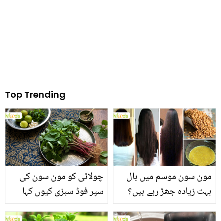
ہیں
Top Trending
مون سون موسم میں بال
چولائی کو مون سون کی
بہت زیادہ جھڑ رہے ہیں؟
سپر فوڈ سبزی کیوں کہا
جانیں بالوں کو مضبوط
جاتا ہے؟ جانیں وٹامنز،