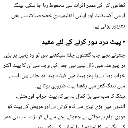
کھانوں کی کے مضر اثرات سے محفوظ رہا جا سکے، ہینگ
اینٹی آکسیڈنٹ اور اینٹی انفلیمیٹری خصوصیات سے بھی
بھرپور ہوتی ہے۔
• پیٹ درد دور کرنے کے لئے مفید
چھوٹے بچے جب گھٹنوں چلنا سیکھتے ہیں تو وہ زمین پر پڑی
ہر چیز منہ میں ڈال لیتے ہیں جس کی وجہ سے ان کا پیٹ اکثر
خراب رہتا ہے یا پھر پیٹ میں کیڑے پیدا ہو جاتے ہیں، ایسے
میں ہینگ گھر میں رکھنا بہت ضروری ہوتا ہے۔
ہینگ کا سب سے بڑا کمال یہ ہے کہ پیٹ خراب اور متلی،
الٹیوں میں بڑی تیزی سے کام کرتی ہے اور مریض کے پیٹ کو
فوری آرام پہنچاتی ہے چھوٹے بچے سے لے کر بڑے سب ہی عمر
کے لوگ اس کا استعمال با آسانی کر سکتے ہیں۔