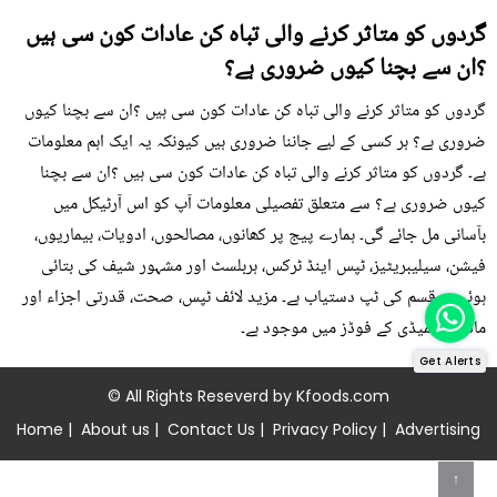
گردوں کو متاثر کرنے والی تباہ کن عادات کون سی ہیں
؟ان سے بچنا کیوں ضروری ہے؟
گردوں کو متاثر کرنے والی تباہ کن عادات کون سی ہیں ؟ان سے بچنا کیوں
ضروری ہے؟ ہر کسی کے لیے جاننا ضروری ہیں کیونکہ یہ ایک اہم معلومات
ہے۔ گردوں کو متاثر کرنے والی تباہ کن عادات کون سی ہیں ؟ان سے بچنا
کیوں ضروری ہے؟ سے متعلق تفصیلی معلومات آپ کو اس آرٹیکل میں
بآسانی مل جائے گی۔ ہمارے پیج پر کھانوں، مصالحوں، ادویات، بیماریوں،
فیشن، سیلیبریٹیز، ٹپس اینڈ ٹرکس، ہربلسٹ اور مشہور شیف کی بتائی
ہوئی ہر قسم کی ٹپ دستیاب ہے۔ مزید لائف ٹپس، صحت، قدرتی اجزاء اور
ماڈرن ریمیڈی کے فوڈز میں موجود ہے۔
Get Alerts
© All Rights Reseverd by
Kfoods.com
Home
|
About us
|
Contact Us
|
Privacy Policy
|
Advertising
↑