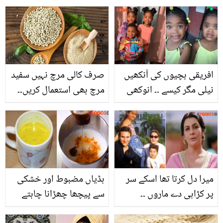
میک اپ ! رمشہ خان کی
انگریزی سن کر لوگوں نے
کان کیوں پکڑ لیے؟
افریقی بچیوں کی آنکھیں
صرف کالی مرچ نہیں سفید
نیلی مگر کیسے ۔۔ انوکھی
مرچ بھی استعمال کریں۔۔
آنکھوں والی جڑواں بچیوں
جانیئے سفید مرچ کے وہ
کی حقیقت کیا ہے اور ان
حیرت انگیز فوائد جو آپ
کے والد کیوں پریشان ہیں؟
نے پہلے کبھی نہیں سُنے
ہوں گے ۔۔۔'
میرا دل کرتا تھا اسکے سر
ہڈیاں مضبوط اور خشکی
پر کڑاہی دے ماروں ۔۔
سے پیچھا چھڑانا چاہتے
اداکارہ امریتا سنگھ اور
ہیں تو.. ہلدی والے دودھ