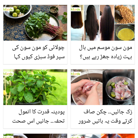
مون سون موسم میں بال
چولائی کو مون سون کی
بہت زیادہ جھڑ رہے ہیں؟
سپر فوڈ سبزی کیوں کہا
جانیں بالوں کو مضبوط
جاتا ہے؟ جانیں وٹامنز،
بنانے کے چند قدرتی طریقے
منرلز اور اینٹی آکسیڈنٹس
سے بھرپور اس سبزی کے
فائدے
رُک جائیں۔۔ چکن صاف
پودینہ قدرت کا انمول
کرتے وقت یہ باتیں ضرور
تحفہ۔۔ جانیں اس صحت
یاد رکھیں
بخش پتوں کے 10 حیرت