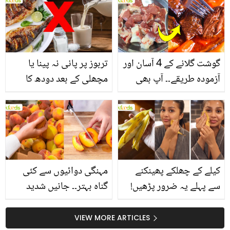
انگیز طبی فوائد
گوشت گلانے کے 4 آسان اور
تربوز پر پانی نہ پینا یا
آزمودہ طریقے۔۔ آپ بھی
مچھلی کے بعد دودھ کا
جانیں انٹرنیشنل شیف کے
استعمال۔۔ جانیں کھانوں
بتائے راز
سے متعلق غلط فہمیوں کی
حقیقت کیا ہے اور افواہ
کیا؟
کیلے کے چھلکے پھینکنے
مہنگی دوائیوں سے کئی
سے پہلے یہ ضرور پڑھیں!
گناہ بہتر۔۔ جانیں شدید
جلد کے 3 بڑے مسائل کا
گرمی کے موسم میں آڑو
سستا اور قدرتی حل
کیوں کھانا چاہیے؟
VIEW MORE ARTICLES