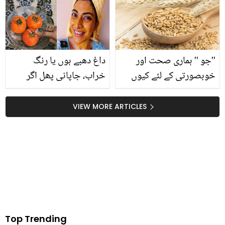
سیف علی خان کے درمیان
میں کیا چیز ڈالیں جو اس
طلاق کی اصل وجہ کیا
کے فائدے بڑھا دے؟
تھی؟
''جو '' ہماری صحت اور
داغ دھبے ہوں یا رنگ
خوبصورتی کے لئے کیوں
خراب، جاپانی پھل اگر
ضروری ہے؟ جانیں اس کے
خراب ہو جائے تو اسے
لاتعداد فوائد
پھینکیں نہیں بلکہ چہرے
VIEW MORE ARTICLES
پر بتائے گئے طریقے سے
لگائیں اور پائیں نکھار
Top Trending