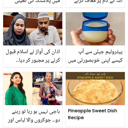
اللّٰہ کے نام پر معاف کرنے
میں پلاسٹک کی تھیلی
والی ٹک ٹاکر سامعہ نے
کیوں رکھنی چاہیئے؟ سادہ
رپورٹر کے چبھتے سوال پر
سی ٹپ جو کپڑے دھونے
کیا جواب دیا؟
کے تمام مسائل کرے حل
پیٹرولیم جیلی سے آپ
اذان کی آواز نے اسلام قبول
کیسے اپنی خوبصورتی میں
کرنے پر مجبور کر دیا۔۔
اضافہ کرسکتی ہیں؟ جانیں
پاکستانی دوست نے فلپینی
اس کے 5 ایسے زبردست
ٹک ٹاکر کو مسلمان کیسے
فائدے جو آپ کو بھی
بنایا؟
معلوم نہیں ہوں گے
باجی نہیں ہو رہا تو رہنے
Pineapple Sweet Dish
Recipe
دو۔۔ جوکروں والا لباس اور