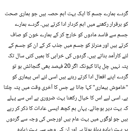
گردے ہمارے جسم کا ایک بہت اہم حصہ ہیں جو ہماری صحت
کو برقرار رکھنے میں اہم کردار ادا کرتے ہیں۔ گردے ہمارے
جسم سے فاسد مادوں کو خارج کر کے ہمارے خون کو صاف
کرتے ہیں اور منرلز کو جسم میں جذب کر کے ان کو جسم کے
لئے کارآمد بناتے ہیں۔ گردوں کی خرابی کا ہمیں کئی سال تک
پتہ نہیں چل پاتا کیونکہ اگر 20 فیصد بھی گنجائش ہو تو
گردے اپنے افعال ادا کرتے رہتے ہیں اسی لئے اس بیماری کو
"خاموش بیماری" کہا جاتا ہے جس کا آخری وقت میں پتہ چلتا
ہے۔ اسی لیے اس کا خیال رکھنا بہت ضروری ہے اس سے پہلے
کہ بہت دیر ہوجائے۔ یہاں ہم کچھ ایسی عادات کا ذکر کر رہے
ہیں جو لوگوں میں بہت عام ہیں اورجس کی وجہ سے گردوں
پر بہت زیادہ دباؤ ہوتا ہے اور ان کی وجہ سے بہت زیادہ