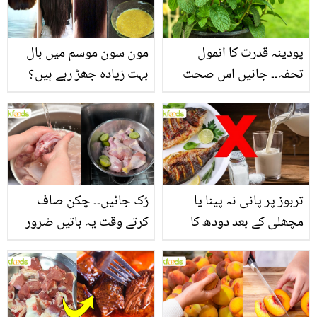
فائدے
پودینہ قدرت کا انمول
مون سون موسم میں بال
تحفہ۔۔ جانیں اس صحت
بہت زیادہ جھڑ رہے ہیں؟
بخش پتوں کے 10 حیرت
جانیں بالوں کو مضبوط
انگیز طبی فوائد
بنانے کے چند قدرتی طریقے
تربوز پر پانی نہ پینا یا
رُک جائیں۔۔ چکن صاف
مچھلی کے بعد دودھ کا
کرتے وقت یہ باتیں ضرور
استعمال۔۔ جانیں کھانوں
یاد رکھیں
سے متعلق غلط فہمیوں کی
حقیقت کیا ہے اور افواہ
کیا؟