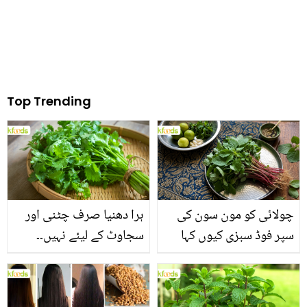
Top Trending
چولائی کو مون سون کی
ہرا دھنیا صرف چٹنی اور
سپر فوڈ سبزی کیوں کہا
سجاوٹ کے لیئے نہیں۔۔
جاتا ہے؟ جانیں وٹامنز،
جانیں اس کے وہ حیرت
منرلز اور اینٹی آکسیڈنٹس
انگیز فوائد جو شاید ہی آپ
سے بھرپور اس سبزی کے
کو معلوم ہوں