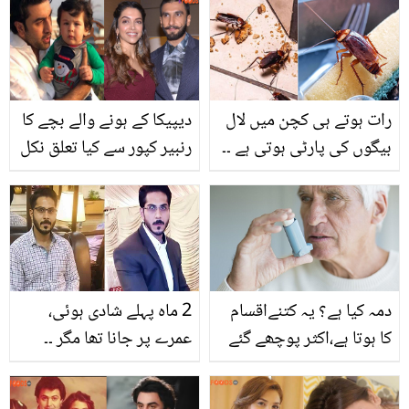
رات ہوتے ہی کچن میں لال
دیپیکا کے ہونے والے بچے کا
بیگوں کی پارٹی ہوتی ہے ۔۔
رنبیر کپور سے کیا تعلق نکل
اپنے کچن سے لال بیگ ختم
آیا؟ سن کر لوگ بھی حیران
کرنے کے لئے یہ زبردست اور
رہ گئے
آسان طریقے استعمال کریں
دمہ کیا ہے؟ یہ کتنےاقسام
2 ماہ پہلے شادی ہوئی،
کا ہوتا ہے،اکثر پوچھے گئے
عمرے پر جانا تھا مگر ۔۔
سوالات کے لئے موثر
ڈکیتوں کی فائرنگ جاں
گھریلوعلاج ۔۔۔۔
بحق ہونے والا یہ نوجوان