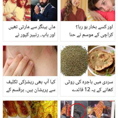
کون ہے؟
اور کسے بخار ہو رہا؟
ماں ہینگر سے مارتی تھیں
کراچی کے موسم نے حنا
اور باپ.. رنبیر کپور نے
الطاف کو بیمار کردیا،
بچپن میں کیا کچھ سہا؟
صحت سے متعلق پوسٹ
شیئر کردی
سردی میں باجرہ کی روٹی
کیا آپ بھی ریشزکی تکلیف
کھانے کے یہ 12 فائدے
سے پریشان ہیں۔ ہرقسم کے
جانتے ہیں؟
ریشز کو ختم کرنے کے 5
آسان گھریلو نسخے۔