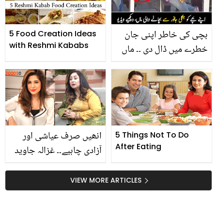
بچی کی خاطر اپنی جان
5 Food Creation Ideas
with Reshmi Kababs
خطرے میں ڈال دی ۔۔ ماں
کی ممتا نے صارفین کو بھی
جذباتی کر دیا، دیکھیے
انھیں صرف عیاشی اور
5 Things Not To Do
After Eating
آزادی چاہیے۔۔ غزالہ جاوید
شادی نہ کرنے والی لڑکیوں
پر کیوں پھٹ پڑیں؟
VIEW MORE ARTICLES
صارفین نے بھی کوئی
لحاظ نہیں رکھا