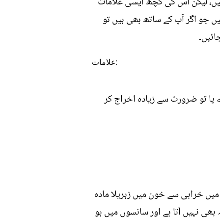
ہیں، لیکن اس کی کچھ ایسی علامات
ہیں جو اگر آپ کے ساتھ بھی ہیں تو
ائیں۔
علامات:
ے یا تو ضرورت سے زیادہ اخراج کر
ام میں خرابی سے خون میں زہریلا مادہ
قہ بھی نہیں آتا ہے اور سانسوں میں بو