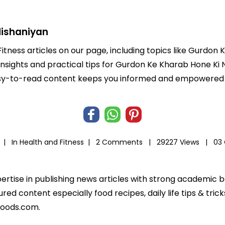
Nishaniyan
Fitness articles on our page, including topics like Gurdon
 insights and practical tips for Gurdon Ke Kharab Hone Ki 
r easy-to-read content keeps you informed and empowered
l |
In
Health and Fitness
|
2 Comments |
29227 Views |
03
xpertise in publishing news articles with strong academic 
ed content especially food recipes, daily life tips & tric
foods.com.