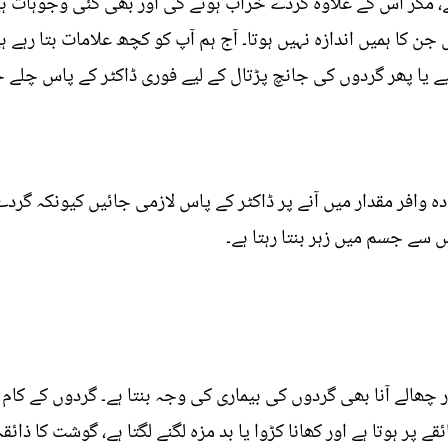
ہے، مگر اس کے علاوہ گردے خراب ہونے کی اور بھی کئی وجوہات 
 جن کا ہمیں اندازہ نہیں ہوتا۔ آج ہم آپ کو کچھ علامات بتا رہے 
 یا پھر گردوں کی جانچ پڑتال کے لیے فوری ڈاکٹر کے پاس چلے ج
ہ وافر مقدار میں آنے پر ڈاکٹر کے پاس لازمی جائیں کیونکہ گرد
س سے جسم میں زہر بنتا رہتا ہے۔
 بار چھالے آنا بھی گردوں کی بیماری کی وجہ بنتا ہے۔ گردوں کے ک
ے پر ہوتا ہے اور کھانا کڑوا یا بد مزہ لگنے لگتا ہے، گوشت کا ذائ