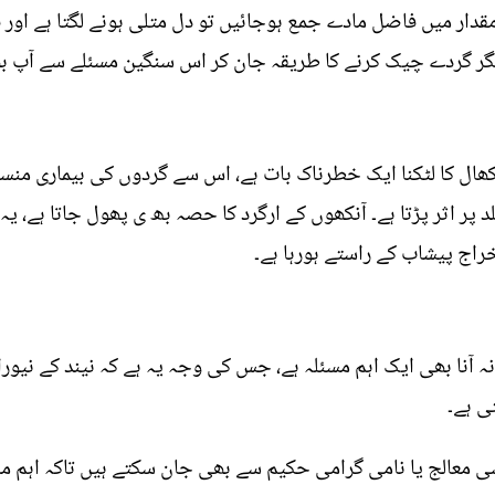
مقدار میں فاضل مادے جمع ہوجائیں تو دل متلی ہونے لگتا ہے اور
گر گردے چیک کرنے کا طریقہ جان کر اس سنگین مسئلے سے آپ ب
کھال کا لٹکنا ایک خطرناک بات ہے، اس سے گردوں کی بیماری منس
ر اثر پڑتا ہے۔ آنکھوں کے ارگرد کا حصہ بھ ی پھول جاتا ہے، یہ
راج پیشاب کے راستے ہورہا ہے۔
ل ہی نیند نہ آنا بھی ایک اہم مسئلہ ہے، جس کی وجہ یہ ہے کہ نیند کے ن
تی ہے۔
معالج یا نامی گرامی حکیم سے بھی جان سکتے ہیں تاکہ اہم مس