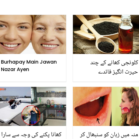
کلونجی کھانے کے چند
Burhapay Main Jawan
Nazar Ayen
حیرت انگیز فائدے
منہ میں زبان کو سنبھال کر
کھانا پکنے کی وجہ سے سارا