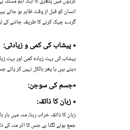
گردوں میں پتھری کا ایک اہم مسئلہ 
انسان کو قبل از وقت ظاہر ہو جاتے ہیں
گردے چیک کرنے کا طریقہ جاننے کے لیے
٭ پیشاب کی کمی و زیادتی:
پیشاب کی بہت زیادہ کمی اور بہت زیاد
دیتے ہیں یا پھر بالکل نہیں کر پاتے ج
٭جسم کی سوجن:
٭ زبان کا ذائقہ:
زبان کا ذائقہ خراب رہنا، منہ میں بار
جمع ہونے لگتا ہے جس کا اثر منہ کے ذائق