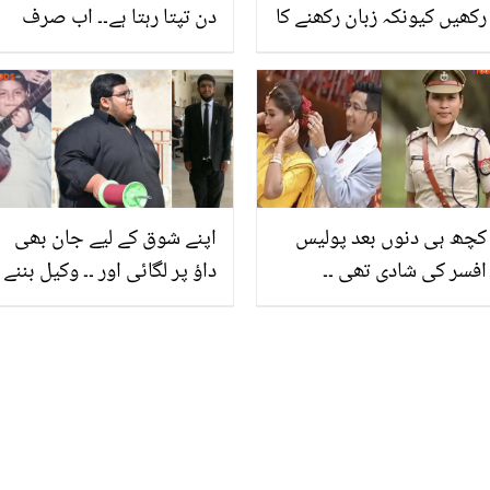
رکھیں کیونکہ زبان رکھنے کا
دن تپتا رہتا ہے۔۔ اب صرف
انداز آپ کی صحت کے لیے
500 روپے میں شدید گرمی
خطرناک بھی ہو سکتا ہے؟
میں کچن کو ٹھنڈا کرنے کا
یہ طریقہ آزمائیں
کچھ ہی دنوں بعد پولیس
اپنے شوق کے لیے جان بھی
افسر کی شادی تھی ۔۔
داؤ پر لگائی اور ۔۔ وکیل بننے
خاتون پولیس افسر نے پنے
کی خواہش رکھنے والے
ہی مگنیتر کو جیل میں ڈال
نوجوان نے سیاہ کوٹ پہننے
دیا، جانیے کیوں؟
کیلئے 100 کلو وزن کیسے
کم کیا؟