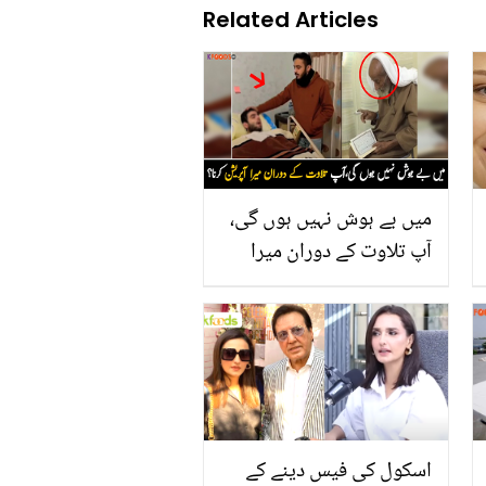
Related Articles
میں بے ہوش نہیں ہوں گی،
آپ تلاوت کے دوران میرا
آپریشن کرنا ۔۔ دیکھیں ان 4
بیمار لوگوں کے ساتھ
اسپتال میں کیا معجزہ ہوا
جس نے ڈاکٹروں کی آنکھیں
نم کر دیں؟
اسکول کی فیس دینے کے