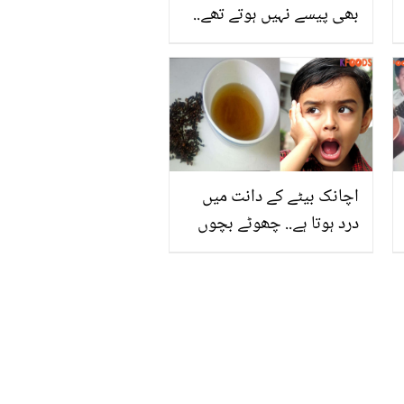
بھی پیسے نہیں ہوتے تھے..
جاوید شیخ کی بیٹی ہونے
کے باوجود مومل نے غربت
کی زندگی کیوں دیکھی؟
اچانک بیٹے کے دانت میں
درد ہوتا ہے.. چھوٹے بچوں
کے دانتوں میں اٹھنے والی
تکلیف کو فوری کم کرنے کے
ٹوٹکے