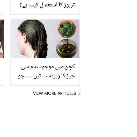
تربوز کا استعمال کیسا ہے؟
کچن میں موجود عام سی
چیز کا زبردست تیل ۔۔۔۔۔جو
کرے آپ کے سفید بالوں کو
کالا، لمبا اور گھنا وہ بھی
VIEW MORE ARTICLES
آسان طریقے سے