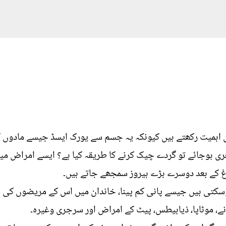
یت رکھتے ہیں کیونکہ یہ جسم سے یورک ایسڈ جیسے مادوں کو نکا
ری ہوجائے تو گردے چیک کرنے کا طریقہ کیا ہے؟ ایسے امراض میں م
 کے بعد دوسرے بڑے ہیروز سمجھے جاتے ہیں۔
وسکتی ہیں جیسے پانی کم پینا، خاندان میں اس کے مریضوں 
انے، موٹاپا، ذیابیطس، پیٹ کے امراض اور سرجری وغیرہ۔