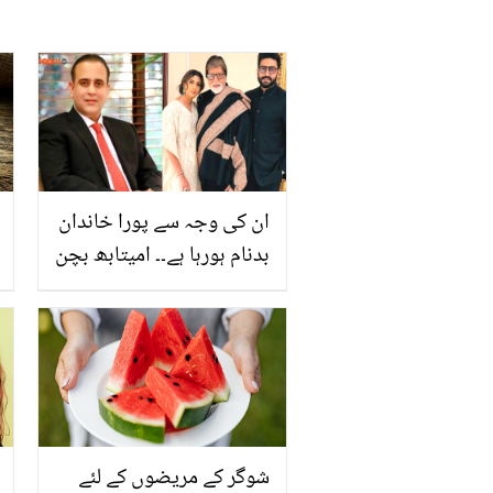
ان کی وجہ سے پورا خاندان
بدنام ہورہا ہے۔۔ امیتابھ بچن
کے داماد پر سنگین الزامات
کی بوچھاڑ ! اصل معاملہ کیا
ہے؟
شوگر کے مریضوں کے لئے