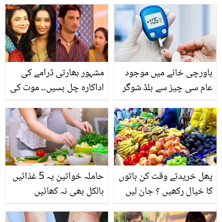
نسخوں کو آزمائيں
کہہ دیا؟ صارفین بھڑک گئے
باورچی خانے میں موجود
مشہور بھارتی ڈرامے کی
عام سی چیز سے بلڈ شوگر
اداکارہ چل بسیں۔۔ موت کی
لیول کیسے کم کیا جا سکتا
وجہ کیا بنی؟
ہے؟ جانیئے ایسا گھریلو
نسخہ جو کرے کچھ ہی دیر
میں بڑھی ہوئی شوگر کو
کم
پھل خریدتے وقت کن باتوں
حاملہ خواتین یہ 5 غذائیں
کا خیال رکھیں ؟ جان لیں
بالکل بھی نہ کھائیں
کہیں آپ بھی اپنا نقصان تو
نہیں کر رہے ۔۔۔