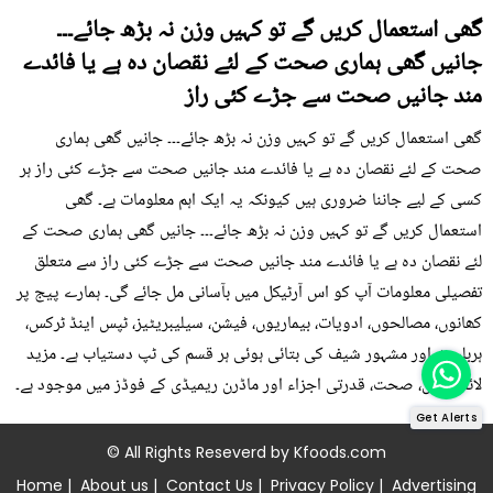
گھی استعمال کریں گے تو کہیں وزن نہ بڑھ جائے۔۔۔
جانیں گھی ہماری صحت کے لئے نقصان دہ ہے یا فائدے
مند جانیں صحت سے جڑے کئی راز
گھی استعمال کریں گے تو کہیں وزن نہ بڑھ جائے۔۔۔ جانیں گھی ہماری
صحت کے لئے نقصان دہ ہے یا فائدے مند جانیں صحت سے جڑے کئی راز ہر
کسی کے لیے جاننا ضروری ہیں کیونکہ یہ ایک اہم معلومات ہے۔ گھی
استعمال کریں گے تو کہیں وزن نہ بڑھ جائے۔۔۔ جانیں گھی ہماری صحت کے
لئے نقصان دہ ہے یا فائدے مند جانیں صحت سے جڑے کئی راز سے متعلق
تفصیلی معلومات آپ کو اس آرٹیکل میں بآسانی مل جائے گی۔ ہمارے پیج پر
کھانوں، مصالحوں، ادویات، بیماریوں، فیشن، سیلیبریٹیز، ٹپس اینڈ ٹرکس،
ہربلسٹ اور مشہور شیف کی بتائی ہوئی ہر قسم کی ٹپ دستیاب ہے۔ مزید
لائف ٹپس، صحت، قدرتی اجزاء اور ماڈرن ریمیڈی کے فوڈز میں موجود ہے۔
Get Alerts
© All Rights Reseverd by
Kfoods.com
Home
|
About us
|
Contact Us
|
Privacy Policy
|
Advertising