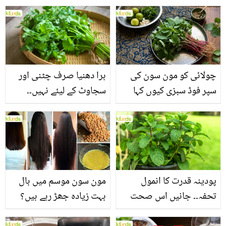
چولائی کو مون سون کی
ہرا دھنیا صرف چٹنی اور
سپر فوڈ سبزی کیوں کہا
سجاوٹ کے لیئے نہیں۔۔
جاتا ہے؟ جانیں وٹامنز،
جانیں اس کے وہ حیرت
منرلز اور اینٹی آکسیڈنٹس
انگیز فوائد جو شاید ہی آپ
سے بھرپور اس سبزی کے
کو معلوم ہوں
فائدے
پودینہ قدرت کا انمول
مون سون موسم میں بال
تحفہ۔۔ جانیں اس صحت
بہت زیادہ جھڑ رہے ہیں؟
بخش پتوں کے 10 حیرت
جانیں بالوں کو مضبوط