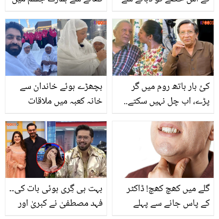
کیا ہوتا ہے؟ وہ کام جس
کیا تبدیلی آتی ہے؟ جان کر
سے آپ بڑی پریشانی سے
آپ دنگ رہ جائیں گے
بچ سکتے ہیں
کئ بار باتھ روم میں گر
بچھڑے ہوئے خاندان سے
پڑے، اب چل نہیں سکتے..
خانہ کعبہ میں ملاقات
طلعت حسین کو کیا بیماری
کیسے ہوئی؟ 105 سالہ
ہوگئی؟ گھر والوں نے
بزرگ خاتون بھتیجی کے
دعاؤں کی درخواست کردی
گلے لگ کر روپڑیں
گلے میں کھچ کھچ! ڈاکٹر
بہت ہی گِری ہوئی بات کی۔۔
کے پاس جانے سے پہلے
فہد مصطفیٰ نے کبریٰ اور
املتاس اور چند سادہ
گوہر کو سب کے سامنے کیا