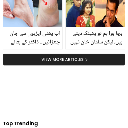
بچا ہوا ہم تو پھینک دیتے
اب پھٹی ایڑیوں سے جان
ہیں، لیکن سلمان خان نہیں
چھڑائیں۔۔ ڈاکٹر کے بتائے
! مشہور اداکارہ نے سلمان
وہ زبردست طریقے جن کی
کے بچے ہوئے کھانے کی
مدد سے آپ پھٹی ایڑیوں کا
VIEW MORE ARTICLES
ایسی حقیقت بتا دی کہ
علاج گھر بیٹھے کر سکتے
لوگ حیران رہ جائیں
ہیں
Top Trending