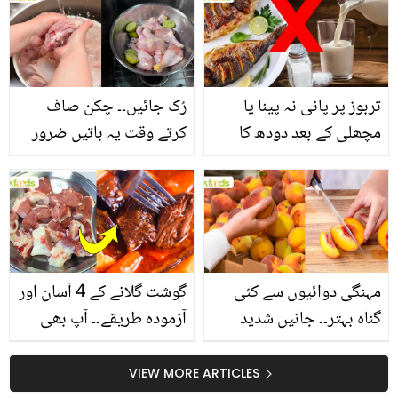
انگیز طبی فوائد
بنانے کے چند قدرتی طریقے
تربوز پر پانی نہ پینا یا
رُک جائیں۔۔ چکن صاف
مچھلی کے بعد دودھ کا
کرتے وقت یہ باتیں ضرور
استعمال۔۔ جانیں کھانوں
یاد رکھیں
سے متعلق غلط فہمیوں کی
حقیقت کیا ہے اور افواہ
کیا؟
مہنگی دوائیوں سے کئی
گوشت گلانے کے 4 آسان اور
گناہ بہتر۔۔ جانیں شدید
آزمودہ طریقے۔۔ آپ بھی
گرمی کے موسم میں آڑو
جانیں انٹرنیشنل شیف کے
کیوں کھانا چاہیے؟
بتائے راز
VIEW MORE ARTICLES