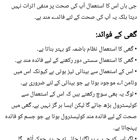
جی ہاں اس کا استعمال آپ کی صحت پر منفی اثرات نہیں
دیتا بلکہ یہ آپ کی صحت کے لئے فائدے مند ہے۔
گھی کے فوائد:
• گھی کا استعمال نظام ہاضمہ کو بہتر بناتا ہے۔
• گھی کا استعمال سستی دور رکھنے کے لیے فائدہ مند ہے۔
• اس کے استعمال سے بینائی تیز ہوتی ہے کیونکہ اس میں
وٹامن اے موجود ہوتا ہے جو بینائی کے لئے ضروری ہے۔
• لوگ یہ بھی سوچ رکھتے ہیں کہ اس کے استعمال سے
کولیسٹرول بڑھ جائے گا لیکن ایسا ہر گز نہیں ہے، گھی میں
صحت کے لیے فائدہ مند کولیسٹرول ہوتا ہے جو جسم کو فائدہ
پہنچاتا ہے۔
• اگر اس کو چہرے پر لگایا جائے تو چہری چمک اُٹھے گا۔