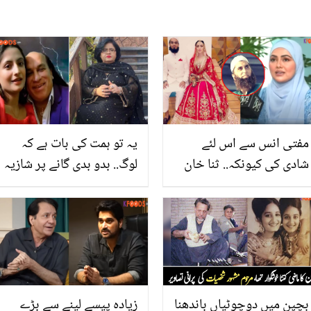
مفتی انس سے اس لئے
یہ تو ہمت کی بات ہے کہ
شادی کی کیونکہ.. ثنا خان
لوگ.. بدو بدی گانے پر شازیہ
کی فلمی دنیا چھوڑنے سے
منظور نے چاہت فتح علی
شادی تک کے فیصلے پر
خان کو کیا کچھ کہہ ڈالا؟
جنید جمشید کا کیا کردار
تھا؟
بچپن میں دوچوٹیاں باندھنا
زیادہ پیسے لینے سے بڑے