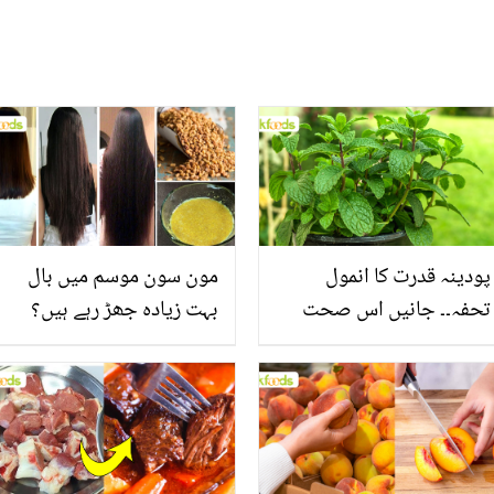
پودینہ قدرت کا انمول
مون سون موسم میں بال
تحفہ۔۔ جانیں اس صحت
بہت زیادہ جھڑ رہے ہیں؟
بخش پتوں کے 10 حیرت
جانیں بالوں کو مضبوط
انگیز طبی فوائد
بنانے کے چند قدرتی طریقے