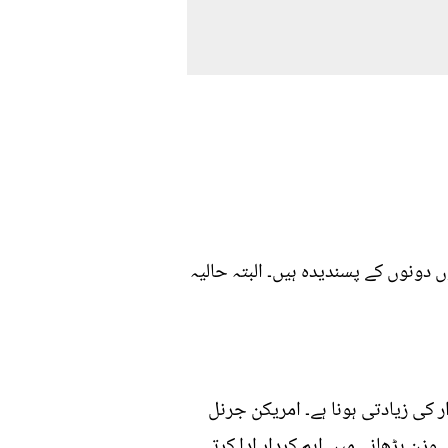
 دونوں کے پسندیدہ ہیں۔ البتہ حالیہ
 کی زیادتی ہونا ہے۔ امریکن جرنل
زن بڑھانے میں اہم کردار ادا کرتے