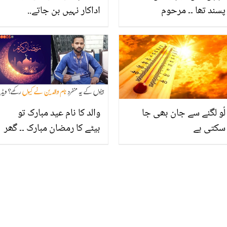
پسند تھا ۔۔ مرحوم
اداکار نہیں بن جاتے..
شخصیات، جن کی پرانی
فردوس جمال کی بے جا
تصاویر نے سب کو جذباتی
تنقید کا ہمایوں سعید نے کیا
کر دیا
منہ توڑ جواب دیا؟
لُو لگنے سے جان بھی جا
والد کا نام عید مبارک تو
سکتی ہے
بیٹے کا رمضان مبارک ۔۔ گھر
والوں نے چھوٹے بیٹے کا کیا
خاص نام رکھ دیا؟ ویڈیو