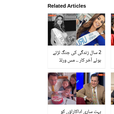
Related Articles
2 سال زندگی کی جنگ لڑتے
ہوئے آخر کار ۔۔ مس ورلڈ
مقابلے میں یوراگوئے کی
نمائندگی کرنے والی نوجوان
لڑکی کیسے انتقال کر گئی؟
بہت ساری اداکاراؤں کو