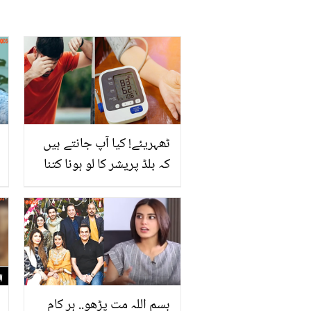
ٹھہریئے! کیا آپ جانتے ہیں
کہ بلڈ پریشر کا لو ہونا کتنا
خطرناک ثابت ہو سکتا ہے؟
جانیئے اس کے نقصانات اور
بلڈ پریشر نارمل کرنے کے
چند گھریلو طریقے
بسم اللہ مت پڑھو.. ہر کام