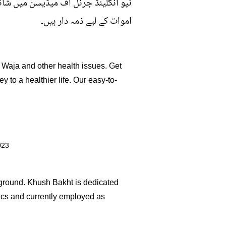
اموات کے لیے ذمہ دار ہیں۔
i Waja and other health issues. Get
y to a healthier life. Our easy-to-
023
kground. Khush Bakht is dedicated
opics and currently employed as