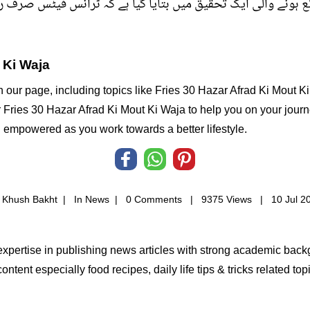
 Ki Waja
n our page, including topics like Fries 30 Hazar Afrad Ki Mout K
or Fries 30 Hazar Afrad Ki Mout Ki Waja to help you on your journe
 empowered as you work towards a better lifestyle.
 Khush Bakht |
In
News
|
0 Comments |
9375 Views |
10 Jul 2
 expertise in publishing news articles with strong academic bac
ontent especially food recipes, daily life tips & tricks related t