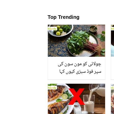
Top Trending
چولائی کو مون سون کی
سپر فوڈ سبزی کیوں کہا
جاتا ہے؟ جانیں وٹامنز،
منرلز اور اینٹی آکسیڈنٹس
سے بھرپور اس سبزی کے
فائدے