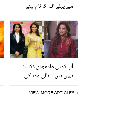
سے پہلے اللہ کا نام لینے
والی اقراء عزیز کو کس نے
ٹوکا تھا؟ سینیئر اداکار کے
متعلق انکشاف
آپ کوئی مادھوری ڈکشٹ
نہیں ہیں ۔۔ بالی ووڈ کی
معروف اداکارہ جوہی چاولہ
کو ایسا کس نے اور کیوں کہا
VIEW MORE ARTICLES
تھا؟ ماضی کا قصہ سامنے
آگیا