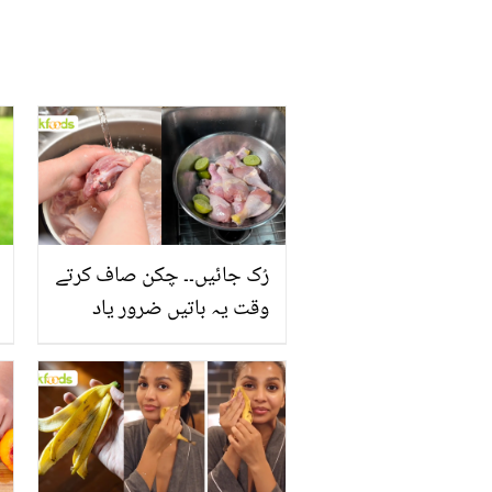
رُک جائیں۔۔ چکن صاف کرتے
وقت یہ باتیں ضرور یاد
رکھیں