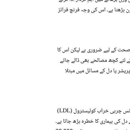
کہ روزانہ صرف ایک پیالہ فرنچ فرائز کھانے سے چار سالوں میں 3.4 پاؤنڈ وزن بڑھتا ہے۔ اس کی وجہ فرنچ فرائز
 صحت کے لیے ضروری ہے لیکن اس کا
ے کے لئے کچھ مصالحے بھی ڈالے جاتے
ہیں۔ جو ہائی بلڈ پریشر یا دل کے مسائل میں مبتلا
آلو کے چپس کو اکثر غیر صحت بخش تیلوں میں پکایا جاتا ہے جن میں ٹرانس چربی زیادہ ہوتی ہے۔ ٹرانس چربی خراب کولیسٹرول (LDL)
 جاتی ہے جس سے دل کی بیماری کا خطرہ بڑھ جاتا ہے۔