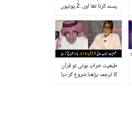
پسند کرتا تھا اور.. 2 پوتیوں
کے دادا بن جانے والے بہروز
سبزواری کے نجی زندگی
سے متعلق انکشافات
طبعیت خراب ہوئی تو قرآن
کا ترجمہ پڑھنا شروع کر دیا
۔۔ ہندو اداکار امیتابھ بچن
کی زندگی میں ایسا کیا
واقعہ پیش آیا جو انہیں
قران کے قریب لے آیا؟ویڈیو