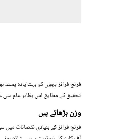
فرنچ فرائز بچوں کو بہت َیادہ پسند ہو
تحقیق کے مطابق اس بظاہر عام سی غذ
وزن بڑھاتے ہیں
فرنچ فرائز کے بنیادی نقصانات میں سے
آف کلینیکل نیوٹریشن میں شائع ہونے و