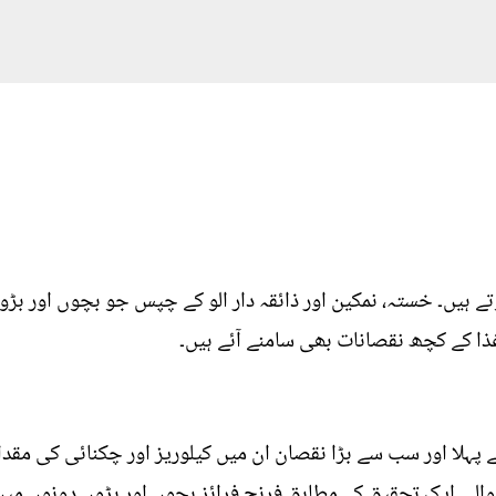
تے ہیں۔ خستہ، نمکین اور ذائقہ دار الو کے چپس جو بچوں اور بڑوں
ا کے کچھ نقصانات بھی سامنے آئے ہیں۔
 پہلا اور سب سے بڑا نقصان ان میں کیلوریز اور چکنائی کی مقدار
الی ایک تحقیق کے مطابق فرنچ فرائز بچوں اور بڑوں دونوں میں و