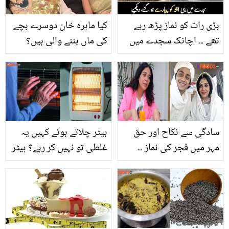
بڑی رات کو نماز پڑھ رہے
کیا ماہرہ خان دوسرے بچے
تھے ۔۔ اچانک سجدے میں
کی ماں بننے والی ہیں؟
انتقال کرنے والے خوش
سوشل میڈیا پر وائرل
نصیب لوگ، دیکھیے
پوسٹ نے مداحوں کی
توجہ سمیٹ لی، دیکھئے
سادگی سے نکاح اور حق
ہیٹر چلاتے ہوئے کہیں یہ
مہر میں فجر کی نماز ۔۔
غلطی تو نہیں کر رہے؟ ہیٹر
یسریٰ رضوی کی شادی آج
فائدے کے ساتھ کونسے
بھی سب سے زیادہ منفرد
نقصان دیتا ہے، لازمی جان
اور اعلیٰ مثال کیوں ہے؟
لیں