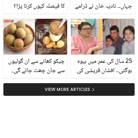
جہاں۔۔ نادیہ خان نے ڈرامے
کا فیصلہ کیوں کرنا پڑا؟
کا دفاع کرتے ہوئے حلالہ
مکہ میں نکاح اور رشتے سے
سینٹر کا اشتہار پڑھ کر
متعلق گوہر رشید نے کئی
سنادیا! دیڈیو دیکھ کر
راز کھول دیے
صارفین بھی افسردہ ہوگئے
25 سال کی عمر میں بیوہ
چیکو کھانے سے ان گولیوں
ہوگئی۔۔ افشاں قریشی کی
سے جان چھٹ جائے گی..
شادی کتنی مشکلوں سے
جانیں شہد جیسے میٹھے
ہوئی تھی؟ محبت کی
چیکو کھانے کے چند حیرت
VIEW MORE ARTICLES
کہانی بتاتے ہوئے آبدیدہ
انگیز فائدے