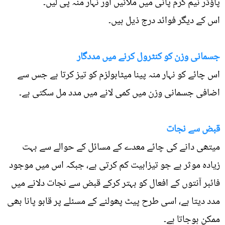
پاﺅڈر نیم گرم پانی میں ملائیں اور نہار منہ پی لیں۔
اس کے دیگر فوائد درج ذیل ہیں۔
جسمانی وزن کو کنٹرول کرنے میں مددگار
اس چائے کو نہار منہ پینا میٹابولزم کو تیز کرتا ہے جس سے
اضافی جسمانی وزن میں کمی لانے میں مدد مل سکتی ہے۔
قبض سے نجات
میتھی دانے کی چائے معدے کے مسائل کے حوالے سے بہت
زیادہ موثر ہے جو تیزابیت کم کرتی ہے، جبکہ اس میں موجود
فائبر آنتوں کے افعال کو بہتر کرکے قبض سے نجات دلانے میں
مدد دیتا ہے، اسی طرح پیٹ پھولنے کے مسئلے پر قابو پانا بھی
ممکن ہوجاتا ہے۔