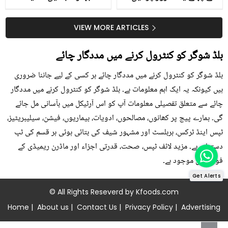
جلد کے 3 بڑے مسائل کا
گرمی کے موسم میں آڑو
سستا اور قدرتی حل
کیوں کھانا چاہیے؟
VIEW MORE ARTICLES
بلڈ شوگر کو کنٹرول کرنے میں مددگار چائے
بلڈ شوگر کو کنٹرول کرنے میں مددگار چائے ہر کسی کے لیے جاننا ضروری
ہیں کیونکہ یہ ایک اہم معلومات ہے۔ بلڈ شوگر کو کنٹرول کرنے میں مددگار
چائے سے متعلق تفصیلی معلومات آپ کو اس آرٹیکل میں بآسانی مل جائے
گی۔ ہمارے پیج پر کھانوں، مصالحوں، ادویات، بیماریوں، فیشن، سیلیبریٹیز،
ٹپس اینڈ ٹرکس، ہربلسٹ اور مشہور شیف کی بتائی ہوئی ہر قسم کی ٹپ
دستیاب ہے۔ مزید لائف ٹپس، صحت، قدرتی اجزاء اور ماڈرن ریمیڈی کے
فوڈز میں موجود ہے۔
Get Alerts
© All Rights Reseverd by
Kfoods.com
Home
|
About us
|
Contact Us
|
Privacy Policy
|
Advertising