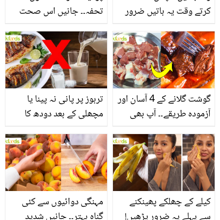
کرتے وقت یہ باتیں ضرور
تحفہ۔۔ جانیں اس صحت
یاد رکھیں
بخش پتوں کے 10 حیرت
انگیز طبی فوائد
گوشت گلانے کے 4 آسان اور
تربوز پر پانی نہ پینا یا
آزمودہ طریقے۔۔ آپ بھی
مچھلی کے بعد دودھ کا
جانیں انٹرنیشنل شیف کے
استعمال۔۔ جانیں کھانوں
بتائے راز
سے متعلق غلط فہمیوں کی
حقیقت کیا ہے اور افواہ
کیا؟
کیلے کے چھلکے پھینکنے
مہنگی دوائیوں سے کئی
سے پہلے یہ ضرور پڑھیں!
گناہ بہتر۔۔ جانیں شدید