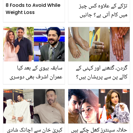
تڑکے کے علاوہ کس چیز
8 Foods to Avoid While
Weight Loss
میں کام آتی ہے؟ جانیں
چھوٹی سی رائی کے پہاڑ
جیسے فائدے جو کئی
بیماریوں سے نجات دیں
گردن، گٹھنے اور کہنی کے
سابقہ بیوی کے بعد کیا
کالے پن سے پریشان ہیں؟
عمران اشرف بھی دوسری
جانیئے یہ 3 آسان ٹپس جو
شادی کرنے والے ہیں؟ اداکار
منٹوں میں اس مسئلے کو
کے جواب پر سوشل میڈیا
حل کردیں
میں ہلچل
حلالہ سینٹرز کھل چکے ہیں
کبریٰ خان سے اچانک شادی