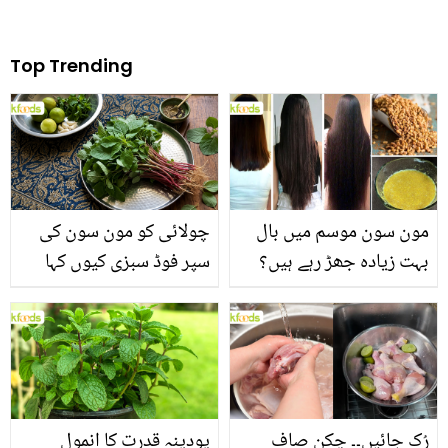
Top Trending
مون سون موسم میں بال
چولائی کو مون سون کی
بہت زیادہ جھڑ رہے ہیں؟
سپر فوڈ سبزی کیوں کہا
جانیں بالوں کو مضبوط
جاتا ہے؟ جانیں وٹامنز،
بنانے کے چند قدرتی طریقے
منرلز اور اینٹی آکسیڈنٹس
سے بھرپور اس سبزی کے
فائدے
رُک جائیں۔۔ چکن صاف
پودینہ قدرت کا انمول