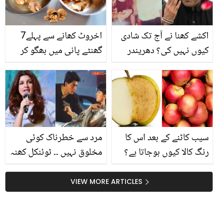
اکشے کھنا نے آج تک شادی
اخروٹ کھانے سے پہلے7
کیوں نہیں کی؟ دھریندر
گھنٹے پانی میں بھگو کر
میں ولن کا کردار کرنے والے
رکھنے سے کیا ہوتا ہے؟ اس
کی ذاتی زندگی سے متعلق
عمل کے ایسے ان گنت
انکشاف
فوائد، جو جاننا آپ کے لیئے
بہت ضروری ہیں
سیب کاٹنے کے بعد اس کا
مرد سے خطرناک کوئی
رنگ کالا کیوں ہوجاتا ہے؟
مخلوق نہیں ۔۔ ٹوئنکل کھنہ
میٹھے پھل سیب کے بارے
نے مردوں کے بارے میں
میں دلچسپ معلومات جو
ایسی بات کیوں کہی؟
VIEW MORE ARTICLES
آپ کو فائدہ پہنچائے گی