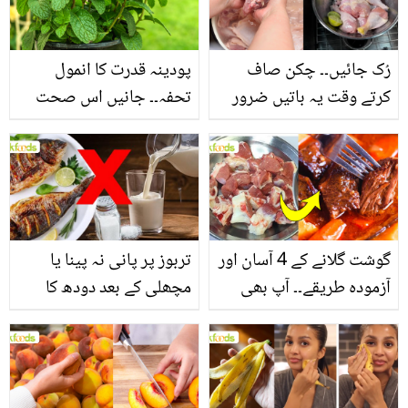
فائدے
رُک جائیں۔۔ چکن صاف
پودینہ قدرت کا انمول
کرتے وقت یہ باتیں ضرور
تحفہ۔۔ جانیں اس صحت
یاد رکھیں
بخش پتوں کے 10 حیرت
انگیز طبی فوائد
گوشت گلانے کے 4 آسان اور
تربوز پر پانی نہ پینا یا
آزمودہ طریقے۔۔ آپ بھی
مچھلی کے بعد دودھ کا
جانیں انٹرنیشنل شیف کے
استعمال۔۔ جانیں کھانوں
بتائے راز
سے متعلق غلط فہمیوں کی
حقیقت کیا ہے اور افواہ
کیا؟