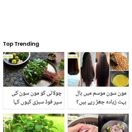
Top Trending
مون سون موسم میں بال
چولائی کو مون سون کی
بہت زیادہ جھڑ رہے ہیں؟
سپر فوڈ سبزی کیوں کہا
جانیں بالوں کو مضبوط
جاتا ہے؟ جانیں وٹامنز،
بنانے کے چند قدرتی طریقے
منرلز اور اینٹی آکسیڈنٹس
سے بھرپور اس سبزی کے