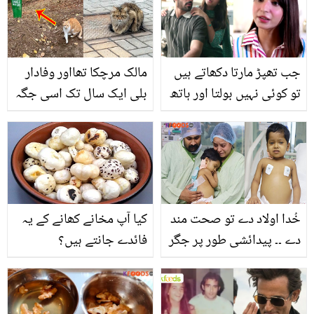
خوبصورت ویڈیو وائرل
جب تھپڑ مارتا دکھاتے ہیں
مالک مرچکا تھااور وفادار
تو کوئی نہیں بولتا اور ہاتھ
بلی ایک سال تک اسی جگہ
پکڑ لیا تو۔۔ رمشہ خان نے
پر انتظار کرتی رہی ۔۔ دنیا
غیر اخلاقی مناظر کی
کی 3 وہ بلیاں جن کی اپنے
حمایت میں انوکھی دلیل
مالک سے محبت دیکھ کر
پیش کردی ! دیکھیں
دنیا حیران ہوئی
خُدا اولاد دے تو صحت مند
کیا آپ مخانے کھانے کے یہ
دے ۔۔ پیدائشی طور پر جگر
فائدے جانتے ہیں؟
کی بیماری میں مبتلا بچے
کے والدین ہر ایک سانس کے
لیئے روتے ہیں