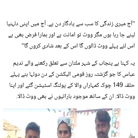
"آج میری زندگی کا سب سے یادگار دن ہے. آج میں اپنی دلہنیا
لینے جا رہا ہوں مگر ووٹ تو امانت ہے اور ہمارا فرض بھی ہے
اس لئے پہلے ووٹ ڈالوں گا اس کے بعد شادی کروں گا"
یہ کہنا ہے پنجاب کے شہر ملتان سے تعلق رکھنے والے ندیم
عباس کا جو گزشتہ روز قومی الیکشن کے دن دولہا بنے پہلے
حلقہ 149 چوک کمہاراں والا کے پولنگ اسٹیشن گئے اور اپنا
ووٹ ڈالا. ان کے ساتھ موجود باراتیوں نے بھی ووٹ ڈالا.