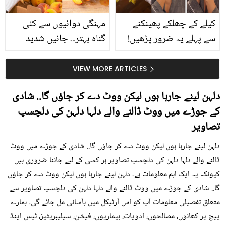
کیلے کے چھلکے پھینکنے
مہنگی دوائیوں سے کئی
سے پہلے یہ ضرور پڑھیں!
گناہ بہتر۔۔ جانیں شدید
جلد کے 3 بڑے مسائل کا
گرمی کے موسم میں آڑو
سستا اور قدرتی حل
کیوں کھانا چاہیے؟
VIEW MORE ARTICLES
دلہن لینے جارہا ہوں لیکن ووٹ دے کر جاؤں گا.. شادی
کے جوڑے میں ووٹ ڈالنے والے دلہا دلہن کی دلچسپ
تصاویر
دلہن لینے جارہا ہوں لیکن ووٹ دے کر جاؤں گا.. شادی کے جوڑے میں ووٹ
ڈالنے والے دلہا دلہن کی دلچسپ تصاویر ہر کسی کے لیے جاننا ضروری ہیں
کیونکہ یہ ایک اہم معلومات ہے۔ دلہن لینے جارہا ہوں لیکن ووٹ دے کر جاؤں
گا.. شادی کے جوڑے میں ووٹ ڈالنے والے دلہا دلہن کی دلچسپ تصاویر سے
متعلق تفصیلی معلومات آپ کو اس آرٹیکل میں بآسانی مل جائے گی۔ ہمارے
پیج پر کھانوں، مصالحوں، ادویات، بیماریوں، فیشن، سیلیبریٹیز، ٹپس اینڈ