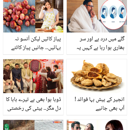
گلے میں درد ہے اور سر
پیاز کاٹیں لیکن آنسو نہ
بھاری ہوا رہا ہے کہیں یہ
بہائیں۔۔ جانیں پیاز کاٹتے
کورونا وائرس کی علامات
ہوئے آنکھوں کو جلن سے
تو نہیں۔۔۔ جانیں چند ایسے
بچانے کے 5 آزمودہ ٹپس
طریقے جن سے آپ گھر
بیٹھے معلوم کر سکتے ہیں
کہ کہیں آپ کورونا کا شکار
انجیر کے بیش بہا فوائد !
ڈوبا ہوا بھی ہے تیرے بابا کا
تو نہیں ہو گئے
آپ بھی جانیے
دل مگر۔۔ بیٹی کی رخصتی
پر شاہد آفریدی کا پیغام!
انشا اور شاہین کی