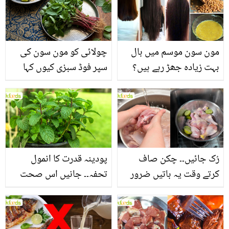
مون سون موسم میں بال
چولائی کو مون سون کی
بہت زیادہ جھڑ رہے ہیں؟
سپر فوڈ سبزی کیوں کہا
جانیں بالوں کو مضبوط
جاتا ہے؟ جانیں وٹامنز،
بنانے کے چند قدرتی طریقے
منرلز اور اینٹی آکسیڈنٹس
سے بھرپور اس سبزی کے
فائدے
رُک جائیں۔۔ چکن صاف
پودینہ قدرت کا انمول
کرتے وقت یہ باتیں ضرور
تحفہ۔۔ جانیں اس صحت
یاد رکھیں
بخش پتوں کے 10 حیرت
انگیز طبی فوائد