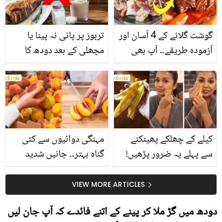
گوشت گلانے کے 4 آسان اور
تربوز پر پانی نہ پینا یا
آزمودہ طریقے۔۔ آپ بھی
مچھلی کے بعد دودھ کا
جانیں انٹرنیشنل شیف کے
استعمال۔۔ جانیں کھانوں
بتائے راز
سے متعلق غلط فہمیوں کی
حقیقت کیا ہے اور افواہ
کیا؟
کیلے کے چھلکے پھینکنے
مہنگی دوائیوں سے کئی
سے پہلے یہ ضرور پڑھیں!
گناہ بہتر۔۔ جانیں شدید
جلد کے 3 بڑے مسائل کا
گرمی کے موسم میں آڑو
سستا اور قدرتی حل
کیوں کھانا چاہیے؟
VIEW MORE ARTICLES
دودھ میں گڑ ملا کر پینے کے اتنے فائدے کہ آپ جان لیں