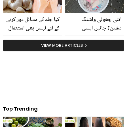
اتنی چھوٹی واشنگ
کیا جلد کے مسائل دور کرنے
مشین؟ جانیں ایسی
کے لئے لہسن بھی استعمال
واشنگ مشین کے بارے میں
کیا جا سکتا ہے؟ جانیئے اس
جو کم پانی اور سرف میں
کے استعمال کا طریقہ اور
VIEW MORE ARTICLES
ایک کپڑا بھی دھو سکتی
حیرت انگیز فوائد
ہے
Top Trending