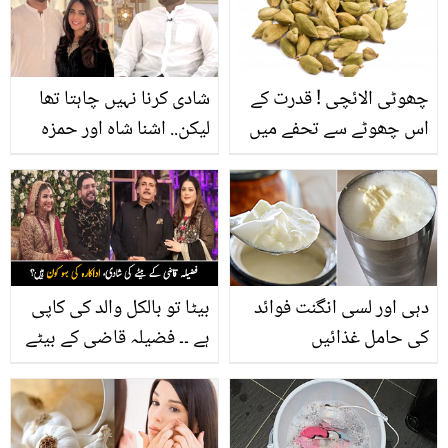
جنہیں جان کر آپ دنگ رہ
بہترین گھریلو نسخے
جائیں گے
چھوٹی الائچی ! قدرت کے
شادی کرنا نہیں چاہتا تھا
اس چھوٹے سے تحفے میں
لیکن.. اشنا شاہ اور حمزہ
کیا فوائد پوشید ہ ہیں؟
امین کی پہلی ملاقات کہاں
جان کر اسے اپنی زندگی کا
ہوئی تھی؟ شادی سے
حصہ بنا لیں گے
متعلق دلچسپ راز کھول
دیے
دہی اور لسی انگنت فوائد
بیٹا تو بالکل والد کی کاپی
کی حامل غذائیں
ہے ۔۔ فضیلہ قاضی کے بیٹے
کی شادی کی ویڈیو وائرل،
اداکارہ کی بہو کیا کرتی
ہیں؟