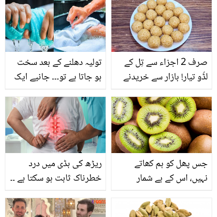
جن کا جاننا آپ کو بڑی
کی وجہ کچھ اور ہے۔۔۔
بیماریوں سے محفوظ رکھ
ماہرین کیا کہتے ہیں؟
سکتا ہے
جانئیے
صرف 2 اجزاء سے تِل کے
تولیہ دھلنے کے بعد سخت
لڈّو تیار! بازار سے خریدنے
ہو جاتا ہے تو۔۔۔ جانیے ایک
کے بجائے گھر میں ڈھیر
جادوئی چیز کے بارے میں
سارے لڈّو بنائیں اور جی
جو کپڑے دھونے کی چار
بھر کے کھائیں اور بچوں کو
مشکلات کو آسان بنائے
بھی کھلائیں
جس پھل کو ہم کھاتے
ریڑھ کی ہڈی میں درد
نہیں، اس کے بے شمار
خطرناک ثابت ہو سکتا ہے ۔۔
فائدے ۔۔ جانیے کیوی پھل
جانیئے ریڑھ کی ہڈی کے
کے ایسے مہنگے فائدے
درد کو دور کرنے کے لئے