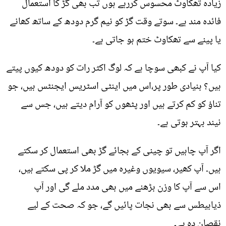
زیادہ تھکاوٹ محسوس کررہے ہوں تب بھی گڑ کا استعمال
فائدہ مند ہے۔ سوتے وقت گڑ کو نیم گرم دودھ کے ساتھ کھانے
یا پینے سے تھکاوٹ ختم ہو جاتی ہے۔
کیا آپ نے کبھی سوچا ہے کہ لوگ اکثر رات کو دودھ کیوں پیتے
ہیں؟ بنیادی طور پر،اس میں اینٹی اسٹریس ایجنٹس ہیں، جو
تناؤ کو کم کرتے ہیں اور پٹھوں کو آرام دیتے ہیں، جس سے
نیند بہتر ہوتی ہے۔
اگر آپ چاہیں تو چینی کے بجائے گڑ بھی استعمال کر سکتے
ہیں۔ آپ کھیر، سیویوں وغیرہ میں گڑ ملا کر پی سکتے ہیں،
اس سے آپ کا وزن بڑھنے میں بھی مدد ملے گی اور آپ
ذیابیطس سے بھی نجات پائیں گے، جو کہ صحت کے لیے
نقصان دہ ہے۔